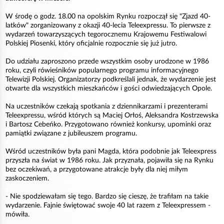
W środę o godz. 18.00 na opolskim Rynku rozpoczął się "Zjazd 40-
latków" zorganizowany z okazji 40-lecia Teleexpressu. To pierwsze z
wydarzeń towarzyszących tegorocznemu Krajowemu Festiwalowi
Polskiej Piosenki, który oficjalnie rozpocznie się już jutro.
Do udziału zaproszono przede wszystkim osoby urodzone w 1986
roku, czyli rówieśników popularnego programu informacyjnego
Telewizji Polskiej. Organizatorzy podkreślali jednak, że wydarzenie jest
otwarte dla wszystkich mieszkańców i gości odwiedzających Opole.
Na uczestników czekają spotkania z dziennikarzami i prezenterami
Teleexpressu, wśród których są Maciej Orłoś, Aleksandra Kostrzewska
i Bartosz Cebeńko. Przygotowano również konkursy, upominki oraz
pamiątki związane z jubileuszem programu.
Wśród uczestników była pani Magda, która podobnie jak Teleexpress
przyszła na świat w 1986 roku. Jak przyznała, pojawiła się na Rynku
bez oczekiwań, a przygotowane atrakcje były dla niej miłym
zaskoczeniem.
- Nie spodziewałam się tego. Bardzo się cieszę, że trafiłam na takie
wydarzenie. Fajnie świętować swoje 40 lat razem z Teleexpressem -
mówiła.