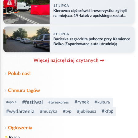
15 LIPCA
Kierowca ciężarówki i rowerzystka zginęli
na miejscu. 19-latek z opolskiego został
ranny
31 LIPCA
Barierka zagrodziła pobocze przy Kamionce
Bolko. Zaparkowane auta utrudniają
przejazd
Więcej najczęściej czytanych →
Polub nas!
Chmura tagów
#festiwal
#rynek
#kultura
#opole
#teleexpress
#wydarzenia
#kfpp
#muzyka
#tvp
#jubileusz
Ogłoszenia
»
Praca