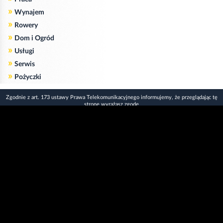
»
Wynajem
»
Rowery
»
Dom i Ogród
»
Usługi
»
Serwis
»
Pożyczki
Zgodnie z art. 173 ustawy Prawa Telekomunikacyjnego informujemy, że przeglądając tę
stronę wyrażasz zgodę
na zapisywanie na Twoim komputerze niezbędnych do jej poprawnego funkcjonowania
plików
cookie
.
Więcej informacji na temat plików cookie znajdziecie Państwo na stronie
polityka
prywatności
.
Kliknij tutaj, aby wyrazić zgodę i ukryć komunikat.
Copyright © 2006-2026
Strona główna 24opole.pl
by 24opole sp. z o.o.
www.hotele.24opole.pl
v4.30.7
2026-08-06 01:15
użytkownicy on-line: 2768
Panel Klienta
rekord on-line: 129224
Oferta Reklamowa
wyświetleń: 1673746025
Kontakt z redakcją
Polityka prywatności