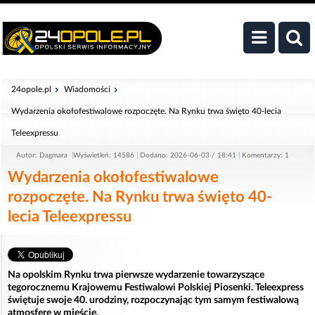
24opole.pl
Wiadomości
Wydarzenia okołofestiwalowe rozpoczęte. Na Rynku trwa święto 40-lecia
Teleexpressu
Autor: Dagmara
Wyświetleń: 14586
Dodano: 2026-06-03 / 18:41
Komentarzy: 1
Wydarzenia okołofestiwalowe
rozpoczęte. Na Rynku trwa święto 40-
lecia Teleexpressu
Na opolskim Rynku trwa pierwsze wydarzenie towarzyszące
tegorocznemu Krajowemu Festiwalowi Polskiej Piosenki. Teleexpress
świętuje swoje 40. urodziny, rozpoczynając tym samym festiwalową
atmosferę w mieście.