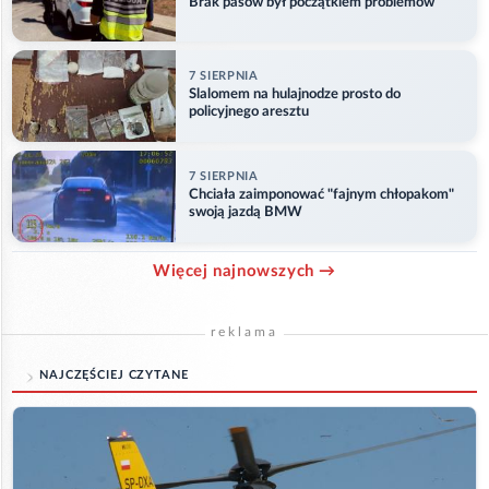
Brak pasów był początkiem problemów
7 SIERPNIA
Slalomem na hulajnodze prosto do
policyjnego aresztu
7 SIERPNIA
Chciała zaimponować "fajnym chłopakom"
swoją jazdą BMW
Więcej najnowszych →
reklama
NAJCZĘŚCIEJ CZYTANE