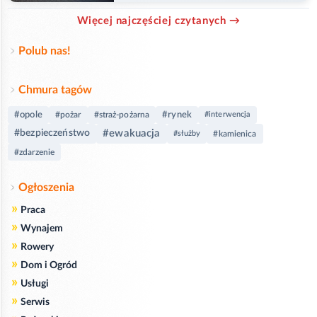
Więcej najczęściej czytanych →
Polub nas!
Chmura tagów
#opole
#rynek
#pożar
#straż-pożarna
#interwencja
#ewakuacja
#bezpieczeństwo
#służby
#kamienica
#zdarzenie
Ogłoszenia
»
Praca
»
Wynajem
»
Rowery
»
Dom i Ogród
»
Usługi
»
Serwis