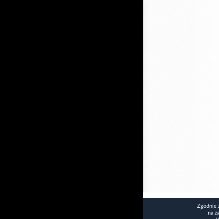
Zgodnie 
na z