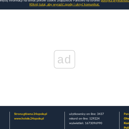
ięcej informacji na temat plików cookie znajdziecie Państwo na stronie
polityka prywatnośc
Kliknij tutaj, aby wyrazić zgodę i ukryć komunikat.
ad
Strona główna 24opole.pl
użytkownicy on-line: 3437
Pane
www.hotele.24opole.pl
rekord on-line: 129224
Ofe
wyświetleń: 1673096990
Kon
Pol