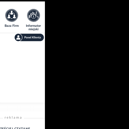
Baza Firm
Informator
miejski
reklama
ZĘŚCIEJ CZYTANE