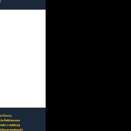
i
.
l Klienta
rta Reklamowa
takt z redakcją
ityka prywatności