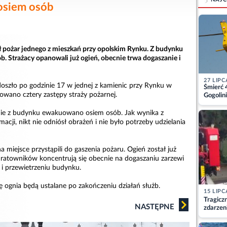
siem osób
 pożar jednego z mieszkań przy opolskim Rynku. Z budynku
 Strażacy opanowali już ogień, obecnie trwa dogaszanie i
27 LIPC
oszło po godzinie 17 w jednej z kamienic przy Rynku w
Śmierć 
owano cztery zastępy straży pożarnej.
Gogolini
matkę
nie z budynku ewakuowano osiem osób. Jak wynika z
cji, nikt nie odniósł obrażeń i nie było potrzeby udzielania
a miejsce przystąpili do gaszenia pożaru. Ogień został już
 ratowników koncentrują się obecnie na dogaszaniu zarzewi
 i przewietrzeniu budynku.
ę ognia będą ustalane po zakończeniu działań służb.
15 LIPC
Tragicz
NASTĘPNE
zdarzen