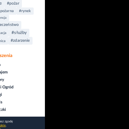
e
#pożar
-pożarna
#rynek
encja
ieczeństwo
#służby
acja
#zdarzenie
nica
szenia
a
ajem
ry
i Ogród
gi
is
czki
asz zgodę
okie
.