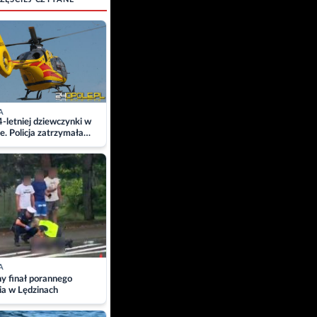
A
4-letniej dziewczynki w
e. Policja zatrzymała
A
ny finał porannego
ia w Lędzinach