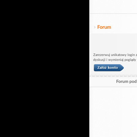
Forum
Zarezerwuj unikatowy login z
dyskusji i wymieniaj poglądy
Forum pod 