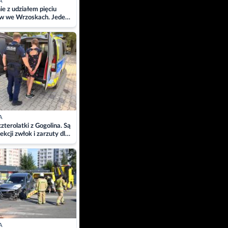
A
ie z udziałem pięciu
w we Wrzoskach. Jeden
wców zabrany w
ach
A
zterolatki z Gogolina. Są
ekcji zwłok i zarzuty dla
A