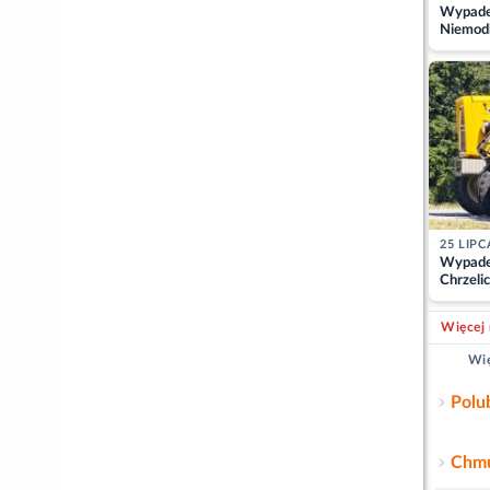
Wypadek
Niemodl
osoby w
25 LIPC
Wypade
Chrzelic
zablok
Więcej 
Wię
Polu
Chmu