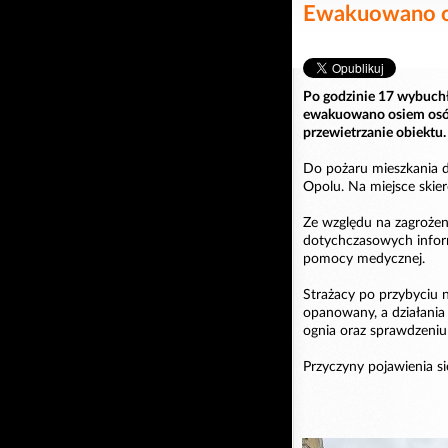
Ewakuowano o
Po godzinie 17 wybuchł
ewakuowano osiem osób.
przewietrzanie obiektu.
Do pożaru mieszkania d
Opolu. Na miejsce skier
Ze względu na zagroże
dotychczasowych informa
pomocy medycznej.
Strażacy po przybyciu n
opanowany, a działania
ognia oraz sprawdzeniu
Przyczyny pojawienia si