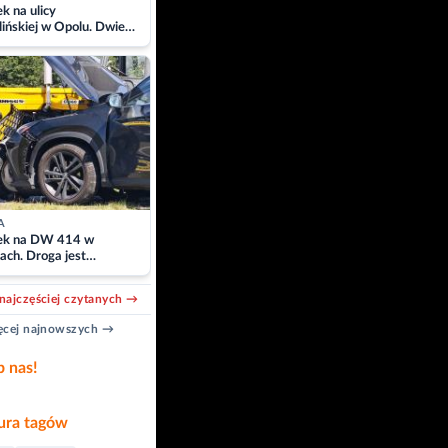
 na ulicy
ińskiej w Opolu. Dwie
 szpitalu
A
k na DW 414 w
ach. Droga jest
owana
najczęściej czytanych →
cej najnowszych →
b nas!
ra tagów