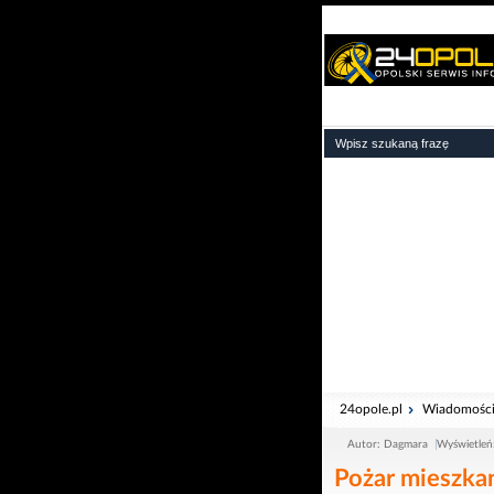
24opole.pl
Wiadomośc
Autor: Dagmara
Wyświetleń
Pożar mieszkan