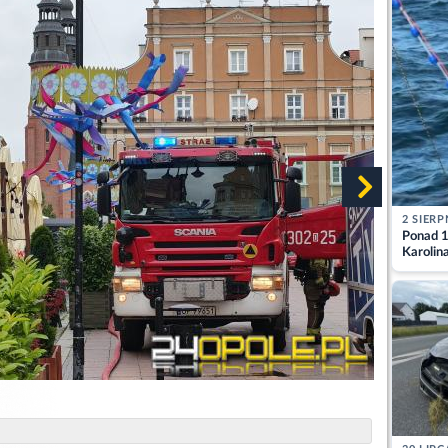
2 SIERP
Ponad 1
Karolin
przez Ba
Aktuali