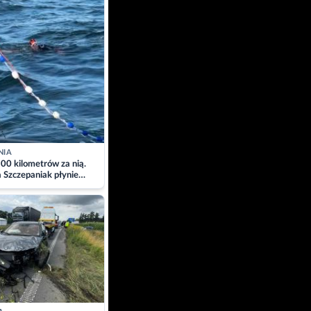
NIA
00 kilometrów za nią.
a Szczepaniak płynie
łtyk dla Piotra.
zacja