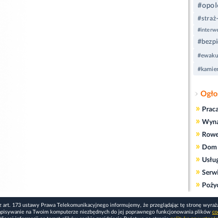
#opol
#straż
#interw
#bezp
#ewaku
#kamie
Ogło
»
Prac
»
Wyn
»
Rowe
»
Dom 
»
Usłu
»
Serw
»
Poży
z art. 173 ustawy Prawa Telekomunikacyjnego informujemy, że przeglądając tę stronę wyraż
apisywanie na Twoim komputerze niezbędnych do jej poprawnego funkcjonowania plików
co