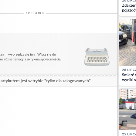
20 LIPC
Zdarzen
pojazdó
reklama
z kiero
kajdank
anim wyprzedzą cię inni! Włącz się do
 na różne tematy z aktywną społecznością.
28 LIPC
Śmierć c
wyniki s
artykułem jest w trybie "tylko dla zalogowanych".
matki
25 LIPC