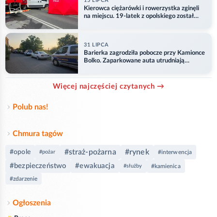
15 LIPCA
Kierowca ciężarówki i rowerzystka zginęli
na miejscu. 19-latek z opolskiego został
ranny
31 LIPCA
Barierka zagrodziła pobocze przy Kamionce
Bolko. Zaparkowane auta utrudniają
przejazd
Więcej najczęściej czytanych →
Polub nas!
Chmura tagów
#straż-pożarna
#rynek
#opole
#pożar
#interwencja
#bezpieczeństwo
#ewakuacja
#służby
#kamienica
#zdarzenie
Ogłoszenia