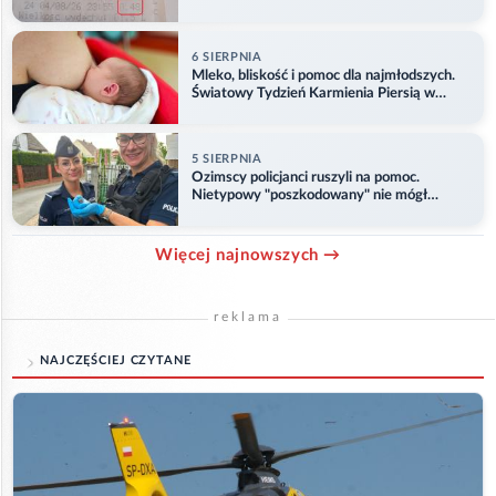
6 SIERPNIA
Mleko, bliskość i pomoc dla najmłodszych.
Światowy Tydzień Karmienia Piersią w
Opolu
5 SIERPNIA
Ozimscy policjanci ruszyli na pomoc.
Nietypowy "poszkodowany" nie mógł
odlecieć
Więcej najnowszych →
reklama
NAJCZĘŚCIEJ CZYTANE