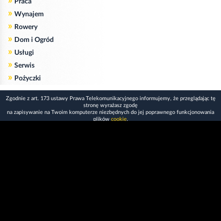
»
Praca
»
Wynajem
»
Rowery
»
Dom i Ogród
»
Usługi
»
Serwis
»
Pożyczki
Zgodnie z art. 173 ustawy Prawa Telekomunikacyjnego informujemy, że przeglądając tę
stronę wyrażasz zgodę
na zapisywanie na Twoim komputerze niezbędnych do jej poprawnego funkcjonowania
plików
cookie
.
Więcej informacji na temat plików cookie znajdziecie Państwo na stronie
polityka
prywatności
.
Kliknij tutaj, aby wyrazić zgodę i ukryć komunikat.
Copyright © 2006-2026
Strona główna 24opole.pl
by 24opole sp. z o.o.
www.hotele.24opole.pl
v4.30.7
2026-08-06 01:15
użytkownicy on-line: 3605
Panel Klienta
rekord on-line: 129224
Oferta Reklamowa
wyświetleń: 1673279263
Kontakt z redakcją