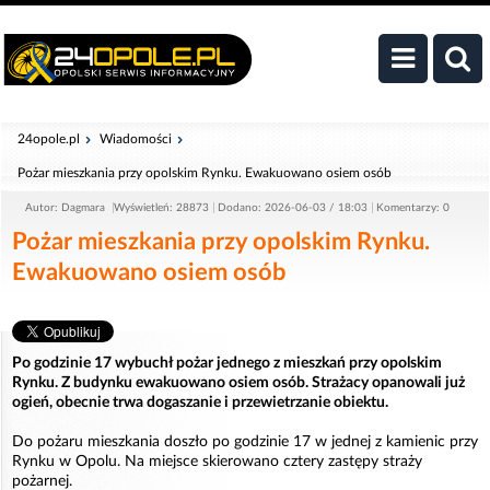
24opole.pl
Wiadomości
Pożar mieszkania przy opolskim Rynku. Ewakuowano osiem osób
Autor: Dagmara
Wyświetleń: 28873
Dodano: 2026-06-03 / 18:03
Komentarzy: 0
Pożar mieszkania przy opolskim Rynku.
Ewakuowano osiem osób
Po godzinie 17 wybuchł pożar jednego z mieszkań przy opolskim
Rynku. Z budynku ewakuowano osiem osób. Strażacy opanowali już
ogień, obecnie trwa dogaszanie i przewietrzanie obiektu.
Do pożaru mieszkania doszło po godzinie 17 w jednej z kamienic przy
Rynku w Opolu. Na miejsce skierowano cztery zastępy straży
pożarnej.