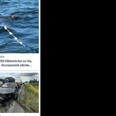
NIA
00 kilometrów za nią.
a Szczepaniak płynie
łtyk dla Piotra.
zacja