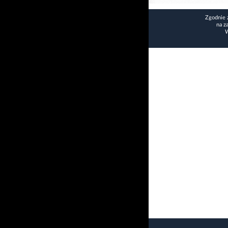
Zgodnie 
na z
W