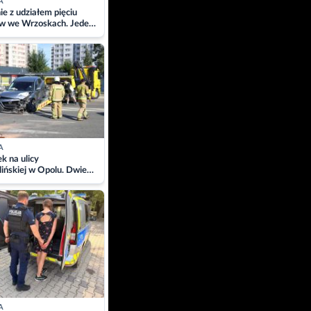
A
ie z udziałem pięciu
w we Wrzoskach. Jeden
wców zabrany w
ach
A
 na ulicy
ińskiej w Opolu. Dwie
 szpitalu
A