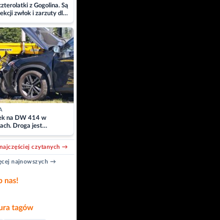
zterolatki z Gogolina. Są
ekcji zwłok i zarzuty dla
A
k na DW 414 w
ach. Droga jest
owana
najczęściej czytanych →
cej najnowszych →
b nas!
ra tagów