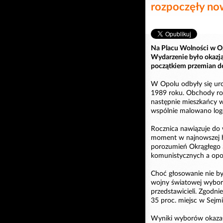
rozpoczęły now
Na Placu Wolności w O
Wydarzenie było okazją
początkiem przemian d
W Opolu odbyły się uro
1989 roku. Obchody roz
następnie mieszkańcy wz
wspólnie malowano logo
Rocznica nawiązuje do 
moment w najnowszej hi
porozumień Okrągłego 
komunistycznych a opoz
Choć głosowanie nie był
wojny światowej wyborc
przedstawicieli. Zgodni
35 proc. miejsc w Sej
Wyniki wyborów okazał