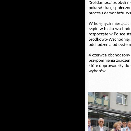
"Solidarność" zdobyli 
pokazał skalę społeczne
procesu demontażu sys
W kolejnych miesiącac
rządu w bloku wschodni
rozpoczęte w Polsce st
Środkowo-Wschodniej, g
odchodzenia od syste
4 czerwca obchodzony j
przypomnienia znaczeni
które doprowadziły do 
wyborów.