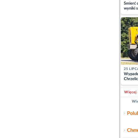
Śmierć c
wyniki s
matki
25 LIPC
Wypade
Chrzelic
zablok
Więcej 
Wię
Polu
Chmu