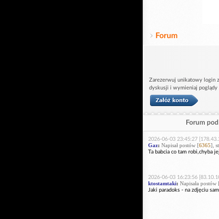
Forum
Zarezerwuj unikatowy login z
dyskusji i wymieniaj poglądy
Forum pod 
2026-06-03 23:45:27 [178.43.
Gaz
:
Napisał postów [
6365
], 
Ta babcia co tam robi,chyba j
2026-06-03 16:23:56 [83.10.1
ktostamtaki
:
Napisała postów 
Jaki paradoks - na zdjęciu s