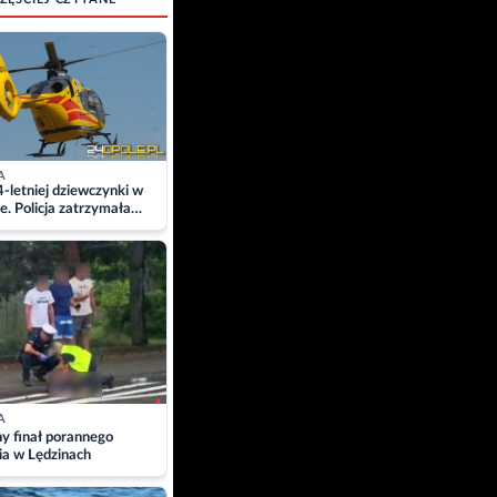
A
4-letniej dziewczynki w
e. Policja zatrzymała
A
ny finał porannego
ia w Lędzinach