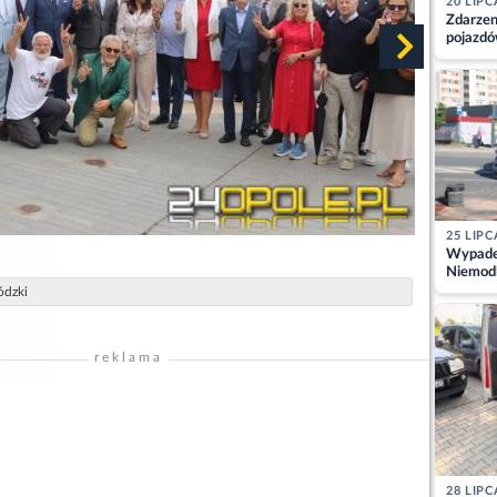
20 LIPC
Zdarzen
pojazdó
z kiero
kajdank
25 LIPC
Wypadek
Niemodl
osoby w
ódzki
reklama
28 LIPC