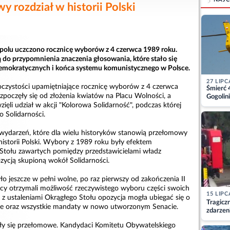
y rozdział w historii Polski
polu uczczono rocznicę wyborów z 4 czerwca 1989 roku.
 do przypomnienia znaczenia głosowania, które stało się
emokratycznych i końca systemu komunistycznego w Polsce.
27 LIPC
czystości upamiętniające rocznicę wyborów z 4 czerwca
Śmierć 
poczęły się od złożenia kwiatów na Placu Wolności, a
Gogolini
matkę
ięli udział w akcji "Kolorowa Solidarność", podczas której
 Solidarności.
wydarzeń, które dla wielu historyków stanowią przełomowy
storii Polski. Wybory z 1989 roku były efektem
Stołu zawartych pomiędzy przedstawicielami władz
ycją skupioną wokół Solidarności.
o jeszcze w pełni wolne, po raz pierwszy od zakończenia II
y otrzymali możliwość rzeczywistego wyboru części swoich
15 LIPC
e z ustaleniami Okrągłego Stołu opozycja mogła ubiegać się o
Tragicz
mie oraz wszystkie mandaty w nowo utworzonym Senacie.
zdarzen
y się przełomowe. Kandydaci Komitetu Obywatelskiego