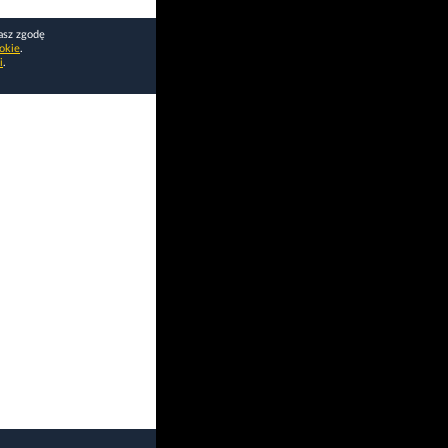
asz zgodę
okie
.
i
.