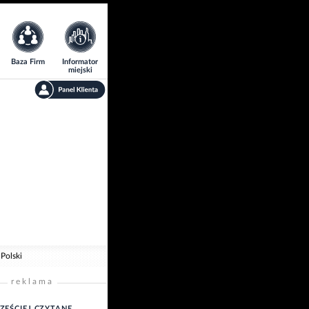
Baza Firm
Informator
miejski
Polski
reklama
ZĘŚCIEJ CZYTANE