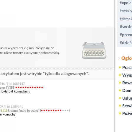
#opole
#wybor
#demok
#wol
#przem
#dzień
anim wyprzedzą cię inni! Włącz się do
 na różne tematy z aktywną społecznością.
Ogło
»
Prac
artykułem jest w trybie "tylko dla zalogowanych".
»
Wyn
»
Rowe
246.*] id:1689147
status [VIP]
»
Dom 
ej były był komuchem.
»
Usłu
»
Serw
09.*] id:1689141
[
1116
], status [stały bywalec]
»
Poży
ame komuchy