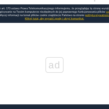
z art. 173 ustawy Prawa Telekomunikacyjnego informujemy, że przeglądając tę stronę wyraż
apisywanie na Twoim komputerze niezbędnych do jej poprawnego funkcjonowania plików
co
ięcej informacji na temat plików cookie znajdziecie Państwo na stronie
polityka prywatnośc
Kliknij tutaj, aby wyrazić zgodę i ukryć komunikat.
ad