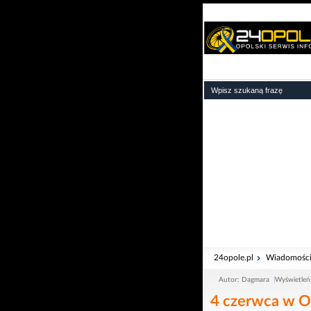
24opole.pl
Wiadomośc
Autor: Dagmara
Wyświetleń
4 czerwca w O