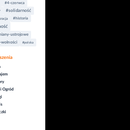
#4-czerwca
#solidarność
y
#historia
racja
ność
iany-ustrojowe
-wolności
#polska
szenia
a
ajem
ry
i Ogród
gi
is
czki