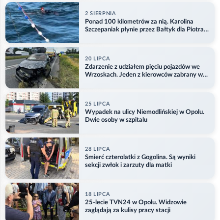
2 SIERPNIA
Ponad 100 kilometrów za nią. Karolina
Szczepaniak płynie przez Bałtyk dla Piotra.
Aktualizacja
20 LIPCA
Zdarzenie z udziałem pięciu pojazdów we
Wrzoskach. Jeden z kierowców zabrany w
kajdankach
25 LIPCA
Wypadek na ulicy Niemodlińskiej w Opolu.
Dwie osoby w szpitalu
28 LIPCA
Śmierć czterolatki z Gogolina. Są wyniki
sekcji zwłok i zarzuty dla matki
18 LIPCA
25-lecie TVN24 w Opolu. Widzowie
zaglądają za kulisy pracy stacji