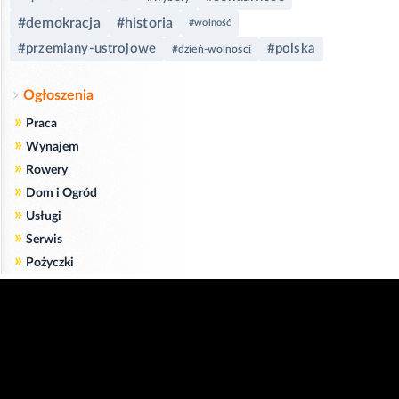
#demokracja
#historia
#wolność
#przemiany-ustrojowe
#polska
#dzień-wolności
Ogłoszenia
»
Praca
»
Wynajem
»
Rowery
»
Dom i Ogród
»
Usługi
»
Serwis
»
Pożyczki
Zgodnie z art. 173 ustawy Prawa Telekomunikacyjnego informujemy, że przeglądając tę
stronę wyrażasz zgodę
na zapisywanie na Twoim komputerze niezbędnych do jej poprawnego funkcjonowania
plików
cookie
.
Więcej informacji na temat plików cookie znajdziecie Państwo na stronie
polityka
prywatności
.
Kliknij tutaj, aby wyrazić zgodę i ukryć komunikat.