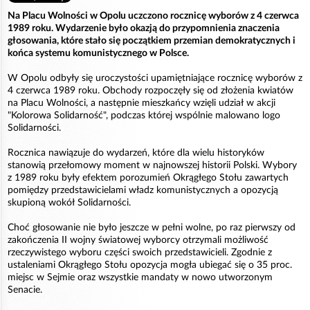
Na Placu Wolności w Opolu uczczono rocznicę wyborów z 4 czerwca
1989 roku. Wydarzenie było okazją do przypomnienia znaczenia
głosowania, które stało się początkiem przemian demokratycznych i
końca systemu komunistycznego w Polsce.
W Opolu odbyły się uroczystości upamiętniające rocznicę wyborów z
4 czerwca 1989 roku. Obchody rozpoczęły się od złożenia kwiatów
na Placu Wolności, a następnie mieszkańcy wzięli udział w akcji
"Kolorowa Solidarność", podczas której wspólnie malowano logo
Solidarności.
Rocznica nawiązuje do wydarzeń, które dla wielu historyków
stanowią przełomowy moment w najnowszej historii Polski. Wybory
z 1989 roku były efektem porozumień Okrągłego Stołu zawartych
pomiędzy przedstawicielami władz komunistycznych a opozycją
skupioną wokół Solidarności.
Choć głosowanie nie było jeszcze w pełni wolne, po raz pierwszy od
zakończenia II wojny światowej wyborcy otrzymali możliwość
rzeczywistego wyboru części swoich przedstawicieli. Zgodnie z
ustaleniami Okrągłego Stołu opozycja mogła ubiegać się o 35 proc.
miejsc w Sejmie oraz wszystkie mandaty w nowo utworzonym
Senacie.