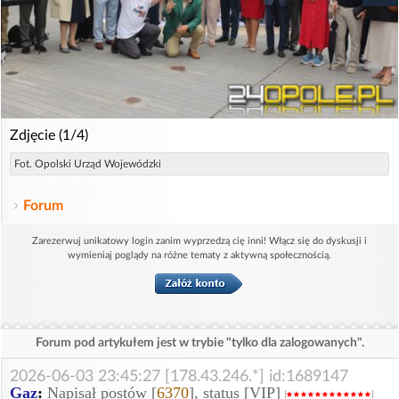
Zdjęcie (1/4)
Fot. Opolski Urząd Wojewódzki
Forum
Zarezerwuj unikatowy login zanim wyprzedzą cię inni! Włącz się do dyskusji i
wymieniaj poglądy na różne tematy z aktywną społecznością.
Forum pod artykułem jest w trybie "tylko dla zalogowanych".
2026-06-03 23:45:27 [178.43.246.*] id:1689147
Gaz
:
Napisał postów [
6370
], status [VIP]