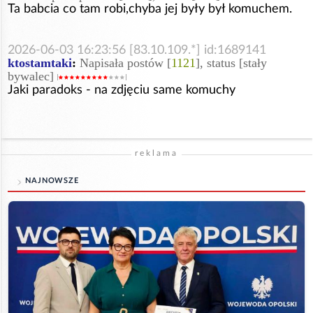
Ta babcia co tam robi,chyba jej były był komuchem.
2026-06-03 16:23:56 [83.10.109.*] id:1689141
ktostamtaki
:
Napisała postów [
1121
], status [stały
bywalec]
Jaki paradoks - na zdjęciu same komuchy
reklama
NAJNOWSZE