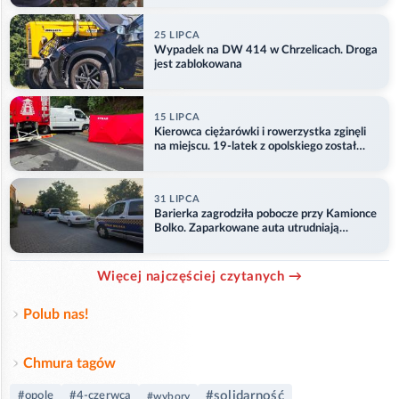
25 LIPCA
Wypadek na DW 414 w Chrzelicach. Droga
jest zablokowana
15 LIPCA
Kierowca ciężarówki i rowerzystka zginęli
na miejscu. 19-latek z opolskiego został
ranny
31 LIPCA
Barierka zagrodziła pobocze przy Kamionce
Bolko. Zaparkowane auta utrudniają
przejazd
Więcej najczęściej czytanych →
Polub nas!
Chmura tagów
#solidarność
#opole
#4-czerwca
#wybory