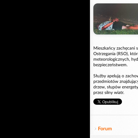
Mieszkańcy zachęcani są
Ostrzegania (RSO), któ
meteorologicznych, hy
bezpieczeństwem.
Służby apelują o zachow
przedmiotów znajdujący
drzew, słupów energet
przez silny wiatr.
Forum