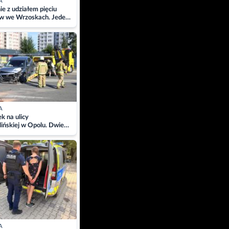
A
ie z udziałem pięciu
w we Wrzoskach. Jeden
wców zabrany w
ach
A
 na ulicy
ińskiej w Opolu. Dwie
 szpitalu
A