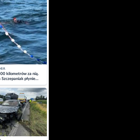
NIA
00 kilometrów za nią.
a Szczepaniak płynie
łtyk dla Piotra.
zacja