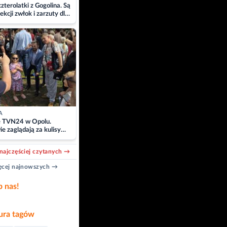
zterolatki z Gogolina. Są
ekcji zwłok i zarzuty dla
A
e TVN24 w Opolu.
e zaglądają za kulisy
acji
najczęściej czytanych →
cej najnowszych →
b nas!
ra tagów