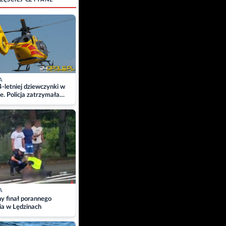
A
4-letniej dziewczynki w
e. Policja zatrzymała
A
ny finał porannego
ia w Lędzinach