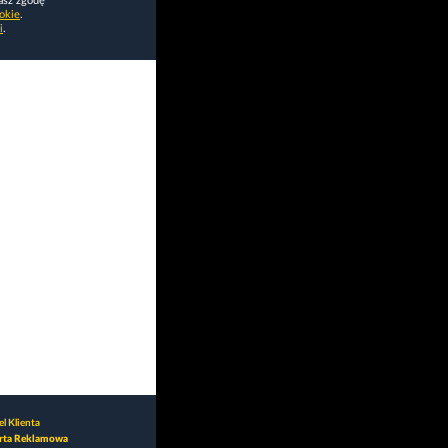
asz zgodę
okie
.
i
.
l Klienta
rta Reklamowa