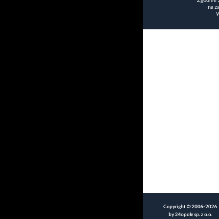
Zgodnie 
na z
W
Copyright © 2006-2026
by 24opole sp. z o.o.