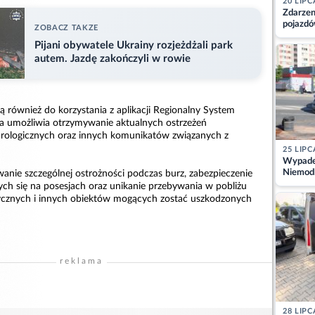
20 LIPC
Zdarzen
pojazdó
ZOBACZ TAKZE
z kiero
Pijani obywatele Ukrainy rozjeżdżali park
kajdank
autem. Jazdę zakończyli w rowie
 również do korzystania z aplikacji Regionalny System
ra umożliwia otrzymywanie aktualnych ostrzeżeń
drologicznych oraz innych komunikatów związanych z
25 LIPC
Wypadek
Niemodl
anie szczególnej ostrożności podczas burz, zabezpieczenie
osoby w
ch się na posesjach oraz unikanie przebywania w pobliżu
ycznych i innych obiektów mogących zostać uszkodzonych
reklama
28 LIPC