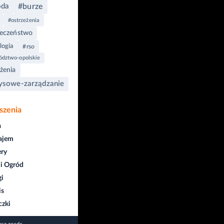
oda
#burze
#ostrzeżenia
ieczeństwo
logia
#rso
dztwo-opolskie
żenia
ysowe-zarządzanie
szenia
a
ajem
ry
i Ogród
gi
is
czki