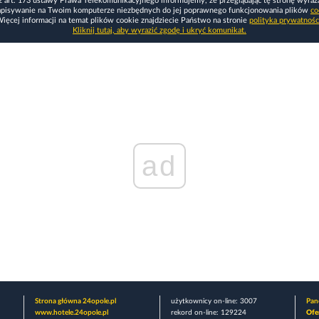
z art. 173 ustawy Prawa Telekomunikacyjnego informujemy, że przeglądając tę stronę wyraż
apisywanie na Twoim komputerze niezbędnych do jej poprawnego funkcjonowania plików
co
ięcej informacji na temat plików cookie znajdziecie Państwo na stronie
polityka prywatnośc
Kliknij tutaj, aby wyrazić zgodę i ukryć komunikat.
ad
Strona główna 24opole.pl
użytkownicy on-line: 3007
Pane
www.hotele.24opole.pl
rekord on-line: 129224
Ofe