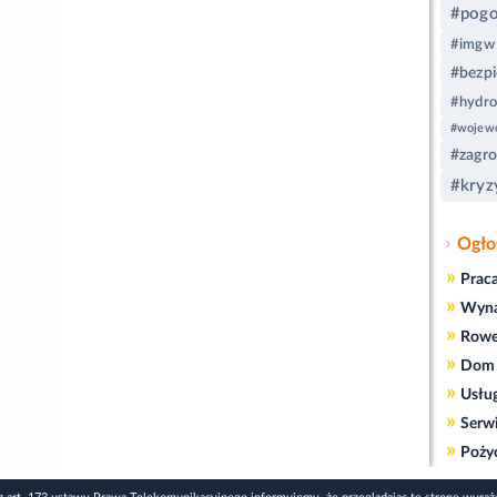
#pog
#imgw
#bezp
#hydro
#wojewó
#zagro
#kryz
Ogło
»
Prac
»
Wyn
»
Rowe
»
Dom 
»
Usłu
»
Serw
»
Poży