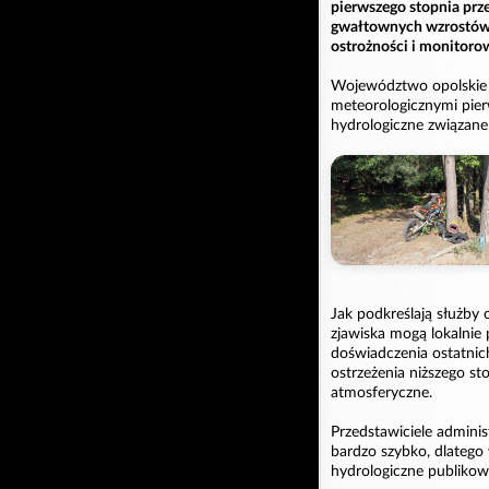
pierwszego stopnia prz
gwałtownych wzrostów 
ostrożności i monitor
Województwo opolskie z
meteorologicznymi pier
hydrologiczne związan
Jak podkreślają służby
zjawiska mogą lokalnie
doświadczenia ostatnic
ostrzeżenia niższego s
atmosferyczne.
Przedstawiciele admini
bardzo szybko, dlatego
hydrologiczne publikow