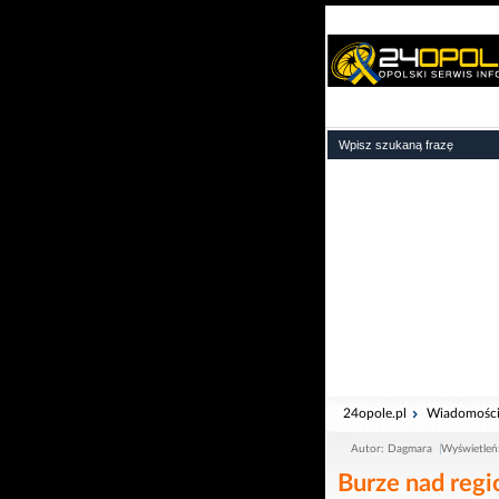
24opole.pl
Wiadomośc
Autor: Dagmara
Wyświetleń
Burze nad regi