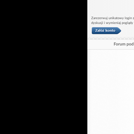
Zarezerwuj unikatowy login z
dyskusji i wymieniaj poglądy
Forum pod 