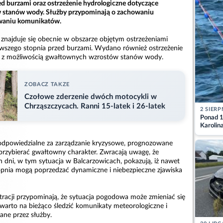
ed burzami oraz ostrzeżenie hydrologiczne dotyczące
stanów wody. Służby przypominają o zachowaniu
owaniu komunikatów.
najduje się obecnie w obszarze objętym ostrzeżeniami
wszego stopnia przed burzami. Wydano również ostrzeżenie
e z możliwością gwałtownych wzrostów stanów wody.
ZOBACZ TAKZE
Czołowe zderzenie dwóch motocykli w
Chrząszczycach. Ranni 15-latek i 26-latek
2 SIERP
Ponad 1
Karolin
przez Ba
Aktuali
 odpowiedzialne za zarządzanie kryzysowe, prognozowane
 przybierać gwałtowny charakter. Zwracają uwagę, że
h dni, w tym sytuacja w Balcarzowicach, pokazują, iż nawet
topnia mogą poprzedzać dynamiczne i niebezpieczne zjawiska
stracji przypominają, że sytuacja pogodowa może zmieniać się
 warto na bieżąco śledzić komunikaty meteorologiczne i
ane przez służby.