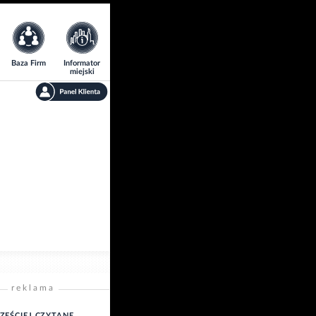
Baza Firm
Informator
miejski
reklama
ZĘŚCIEJ CZYTANE