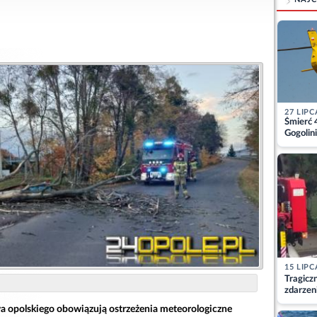
27 LIPC
Śmierć 
Gogolini
matkę
15 LIPC
Tragicz
zdarzen
 opolskiego obowiązują ostrzeżenia meteorologiczne