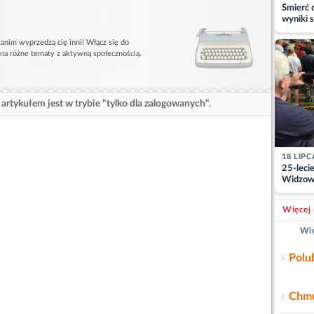
Śmierć c
wyniki s
matki
anim wyprzedzą cię inni! Włącz się do
 na różne tematy z aktywną społecznością.
artykułem jest w trybie "tylko dla zalogowanych".
18 LIPC
25-leci
Widzowi
pracy st
Więcej 
Wię
Polu
Chmu