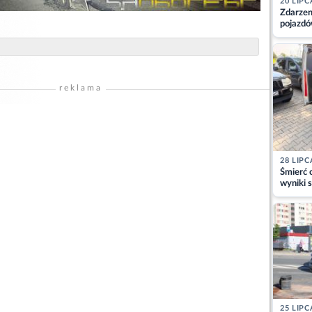
20 LIPC
Zdarzen
pojazdó
z kiero
kajdank
reklama
28 LIPC
Śmierć c
wyniki s
matki
25 LIPC