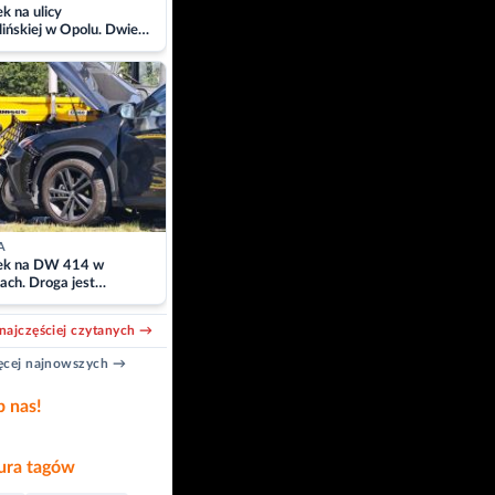
 na ulicy
ińskiej w Opolu. Dwie
 szpitalu
A
k na DW 414 w
ach. Droga jest
owana
najczęściej czytanych →
cej najnowszych →
b nas!
ra tagów