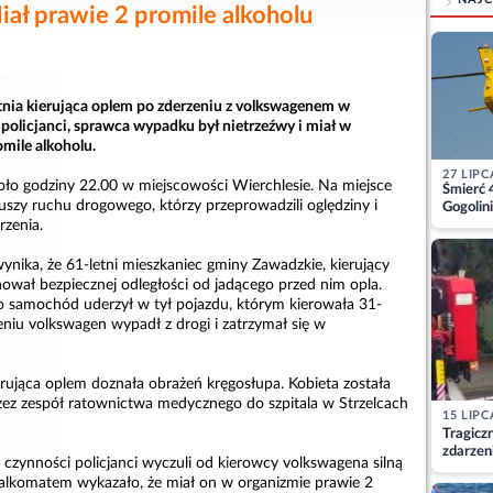
iał prawie 2 promile alkoholu
letnia kierująca oplem po zderzeniu z volkswagenem w
i policjanci, sprawca wypadku był nietrzeźwy i miał w
mile alkoholu.
27 LIPC
ło godziny 22.00 w miejscowości Wierchlesie. Na miejsce
Śmierć 
uszy ruchu drogowego, którzy przeprowadzili oględziny i
Gogolini
matkę
rzenia.
ynika, że 61-letni mieszkaniec gminy Zawadzkie, kierujący
ował bezpiecznej odległości od jadącego przed nim opla.
 samochód uderzył w tył pojazdu, którym kierowała 31-
zeniu volkswagen wypadł z drogi i zatrzymał się w
rująca oplem doznała obrażeń kręgosłupa. Kobieta została
ez zespół ratownictwa medycznego do szpitala w Strzelcach
15 LIPC
Tragicz
zdarzen
zynności policjanci wyczuli od kierowcy volkswagena silną
alkomatem wykazało, że miał on w organizmie prawie 2