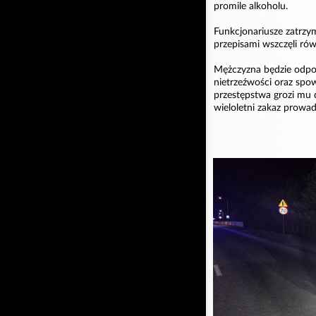
promile alkoholu.
Funkcjonariusze zatrzy
przepisami wszczęli rów
Mężczyzna będzie odpo
nietrzeźwości oraz sp
przestępstwa grozi mu 
wieloletni zakaz prowa