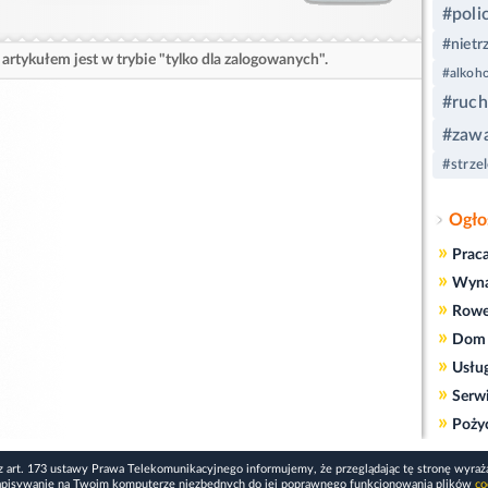
#poli
#nietr
artykułem jest w trybie "tylko dla zalogowanych".
#alkoho
#ruc
#zawa
#strzel
Ogło
»
Prac
»
Wyn
»
Rowe
»
Dom 
»
Usłu
»
Serw
»
Poży
z art. 173 ustawy Prawa Telekomunikacyjnego informujemy, że przeglądając tę stronę wyraż
apisywanie na Twoim komputerze niezbędnych do jej poprawnego funkcjonowania plików
co