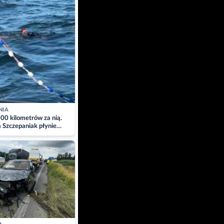
NIA
00 kilometrów za nią.
a Szczepaniak płynie
łtyk dla Piotra.
zacja