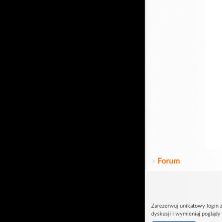
Forum
Zarezerwuj unikatowy login z
dyskusji i wymieniaj poglądy