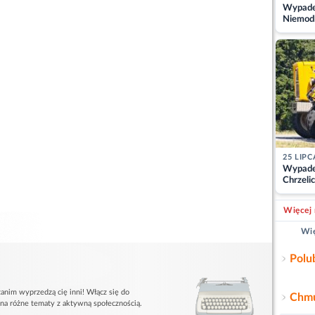
Wypadek
Niemodl
osoby w
25 LIPC
Wypade
Chrzelic
zablok
Więcej 
Wię
Polu
anim wyprzedzą cię inni! Włącz się do
Chmu
 na różne tematy z aktywną społecznością.