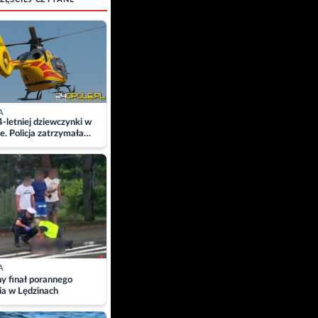
A
4-letniej dziewczynki w
e. Policja zatrzymała
A
ny finał porannego
ia w Lędzinach