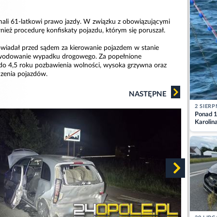
mali 61-latkowi prawo jazdy. W związku z obowiązującymi
nież procedurę konfiskaty pojazdu, którym się poruszał.
wiadał przed sądem za kierowanie pojazdem w stanie
owodowanie wypadku drogowego. Za popełnione
do 4,5 roku pozbawienia wolności, wysoka grzywna oraz
dzenia pojazdów.
NASTĘPNE
2 SIERP
Ponad 1
Karolin
przez Ba
Aktuali