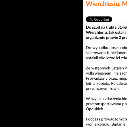
Wierchlesiu. M
Do szpitala trafiła 31-
Wierchlesiu. Jak ustalil
organizmie prawie 2 pro
Do wypadku doszło oko
skierowano funkcjonari
ustalali okoliczności zda
Ze wstępnych ustaleń w
volkswagenem, nie zach
Prowadzony przez niego
letnia kobieta. Po zder
przydrożnym rowie.
W wyniku zdarzenia kie
przetransportowana prz
Opolskich.
Podczas prowadzonych c
woń alkoholu. Badanie 