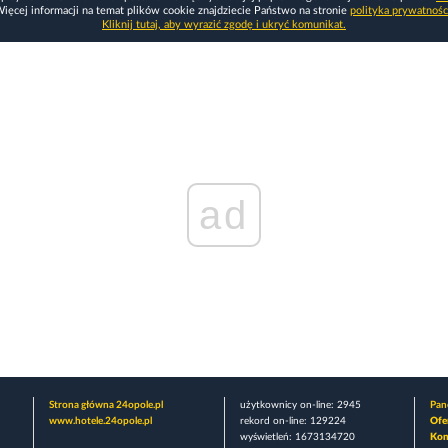
ięcej informacji na temat plików cookie znajdziecie Państwo na stronie
polityka prywatnośc
Kliknij tutaj, aby wyrazić zgodę i ukryć komunikat.
ad
Strona główna 24opole.pl
użytkownicy on-line: 2945
Pane
www.hotele.24opole.pl
rekord on-line: 129224
Ofe
wyświetleń: 1673134720
Kon