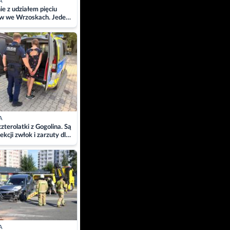
A
ie z udziałem pięciu
w we Wrzoskach. Jeden
wców zabrany w
ach
A
zterolatki z Gogolina. Są
ekcji zwłok i zarzuty dla
A