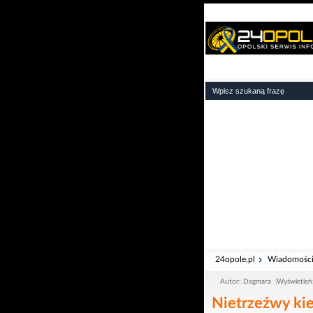
24opole.pl
Wiadomośc
Autor: Dagmara
Wyświetleń
Nietrzeźwy ki