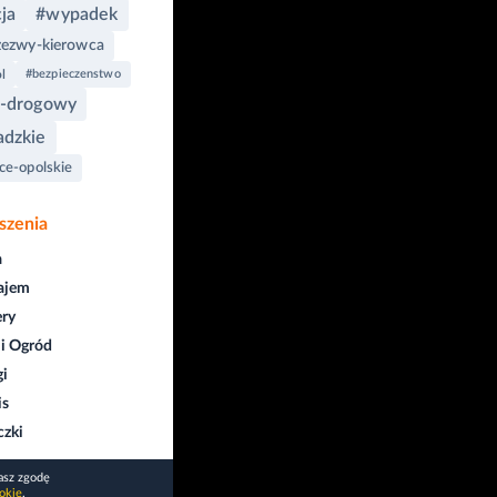
cja
#wypadek
zezwy-kierowca
l
#bezpieczenstwo
h-drogowy
dzkie
ce-opolskie
szenia
a
ajem
ry
i Ogród
gi
is
czki
asz zgodę
okie
.