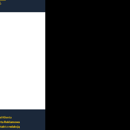
i
.
l Klienta
rta Reklamowa
takt z redakcją