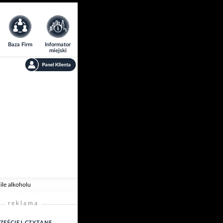
Baza Firm
Informator
miejski
ile alkoholu
reklama
ZĘŚCIEJ CZYTANE