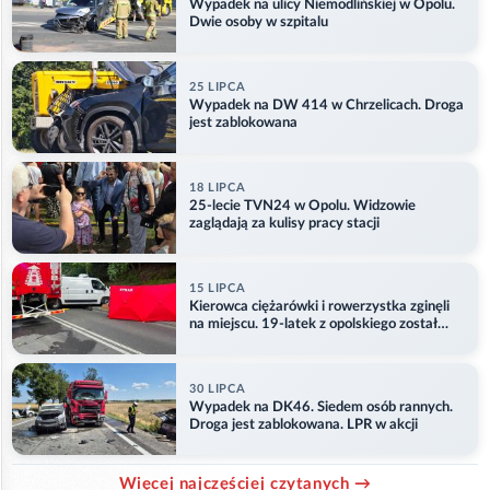
Wypadek na ulicy Niemodlińskiej w Opolu.
Dwie osoby w szpitalu
25 LIPCA
Wypadek na DW 414 w Chrzelicach. Droga
jest zablokowana
18 LIPCA
25-lecie TVN24 w Opolu. Widzowie
zaglądają za kulisy pracy stacji
15 LIPCA
Kierowca ciężarówki i rowerzystka zginęli
na miejscu. 19-latek z opolskiego został
ranny
30 LIPCA
Wypadek na DK46. Siedem osób rannych.
Droga jest zablokowana. LPR w akcji
Więcej najczęściej czytanych →