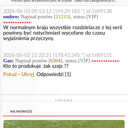
Forum pod artykułem jest w trybie "tylko dla zalogowanych".
2026-06-03 09:12:12 [194.29.182.*] id:1689138
ombre
:
Napisał postów [
21215
], status [VIP]
W normalnym kraju wszystkie rozdzielacze z tej serii
powinny być natychmiast wycofane do czasu
wyjaśnienia przyczyny.
2026-06-02 21:25:21 [178.43.245.*] id:1689131
Gaz
:
Napisał postów [
6364
], status [VIP]
Kto to produkuje ,tak szajs ??
Pokaż
-
Ukryj
Odpowiedzi [1]
reklama
NAJNOWSZE