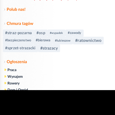
Polub nas!
Chmura tagów
#straz-pozarna
#osp
#zawody
#wypadek
#ratownictwo
#bierawa
#bezpieczenstwo
#lubieszow
#sprzet-strazacki
#strazacy
Ogłoszenia
»
Praca
»
Wynajem
»
Rowery
»
Dom i Ogród
»
Usługi
»
Serwis
»
Pożyczki