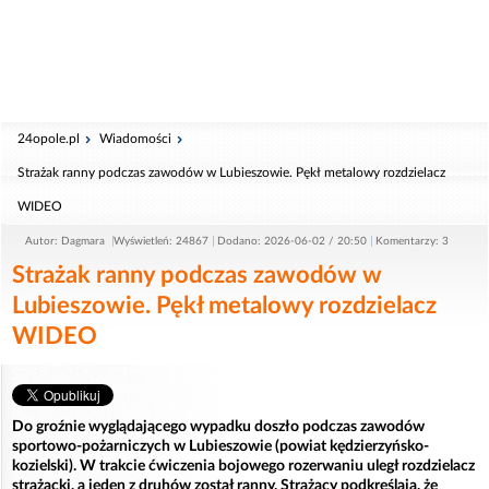
24opole.pl
Wiadomości
Strażak ranny podczas zawodów w Lubieszowie. Pękł metalowy rozdzielacz
WIDEO
Autor: Dagmara
Wyświetleń: 24867
Dodano: 2026-06-02 / 20:50
Komentarzy: 3
Strażak ranny podczas zawodów w
Lubieszowie. Pękł metalowy rozdzielacz
WIDEO
Do groźnie wyglądającego wypadku doszło podczas zawodów
sportowo-pożarniczych w Lubieszowie (powiat kędzierzyńsko-
kozielski). W trakcie ćwiczenia bojowego rozerwaniu uległ rozdzielacz
strażacki, a jeden z druhów został ranny. Strażacy podkreślają, że