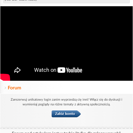
Forum
Zarezerwuj unikatowy login zanim wyprzedzą cię inni! Włącz się do dyskusji i
wymieniaj poglądy na różne tematy z aktywną społecznością.