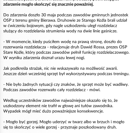
zdarzenie mogło skończyć się znacznie poważniej.
Do zdarzenia doszło 30 maja podczas zawodów gminnych jednostek
OSP z terenu gminy Bierawa. Druhowie ze Starego Koźla brali udział
w ćwiczeniu bojowym, gdy nagle uszkodzeniu uległ rozdzielacz
służący do rozdzielania strumienia wody na dwie linie gaśnicze.
- W momencie, kiedy puściłem wodę na prawą stronę, doszło do
rozerwania rozdzielacza - relacjonuje druh Dawid Rossa, prezes OSP
Stare Koźle, który podczas zawodów pełnił funkcję rozdzielaczowego.
W wyniku zdarzenia doznał urazu lewej nogi.
Jak podkreśla strażak, nic nie wskazywało na możliwość awarii.
Jeszcze dzień wcześniej sprzęt był wykorzystywany podczas treningu.
- Nie było żadnych sytuacji czy znaków, że sprzęt może być wadliwy.
Podczas zawodów rozerwało cały rozdzielacz - mówi.
Według uczestników zawodów najważniejsze okazało się to, że
uszkodzony element nie trafił w głowę ani tułów zawodnika.
Wypadek mógł mieć dużo poważniejsze konsekwencje.
- Mogło być gorzej. Mogło uderzyć w twarz albo w brzuch i mogło
się to skończyć o wiele gorzej - przyznaje poszkodowany druh.