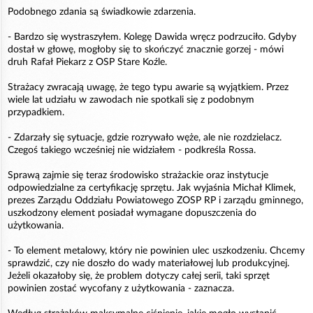
Podobnego zdania są świadkowie zdarzenia.
- Bardzo się wystraszyłem. Kolegę Dawida wręcz podrzuciło. Gdyby
dostał w głowę, mogłoby się to skończyć znacznie gorzej - mówi
druh Rafał Piekarz z OSP Stare Koźle.
Strażacy zwracają uwagę, że tego typu awarie są wyjątkiem. Przez
wiele lat udziału w zawodach nie spotkali się z podobnym
przypadkiem.
- Zdarzały się sytuacje, gdzie rozrywało węże, ale nie rozdzielacz.
Czegoś takiego wcześniej nie widziałem - podkreśla Rossa.
Sprawą zajmie się teraz środowisko strażackie oraz instytucje
odpowiedzialne za certyfikację sprzętu. Jak wyjaśnia Michał Klimek,
prezes Zarządu Oddziału Powiatowego ZOSP RP i zarządu gminnego,
uszkodzony element posiadał wymagane dopuszczenia do
użytkowania.
- To element metalowy, który nie powinien ulec uszkodzeniu. Chcemy
sprawdzić, czy nie doszło do wady materiałowej lub produkcyjnej.
Jeżeli okazałoby się, że problem dotyczy całej serii, taki sprzęt
powinien zostać wycofany z użytkowania - zaznacza.