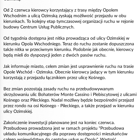
Od 2 czerwca kierowcy korzystający z trasy między Opolem
Wschodnim a ulicą Ozimską zyskają możliwość przejazdu w obu
kierunkach. To kolejny etap tymczasowej organizacji ruchu w rejonie
budowy Centrum Usług Publicznych.
Od tygodnia dostępna jest nitka prowadząca od ulicy Ozimskiej w
kierunku Opola Wschodniego. Teraz do ruchu zostanie dopuszczona
także nitka w przeciwnym kierunku. Podobnie jak obecnie, kierowcy
będą mieli do dyspozycji jeden z dwóch pasów ruchu.
Jak informuje miasto, celem zmian jest usprawnienie ruchu na trasie
Opole Wschód - Ozimska. Obecnie kierowcy jadący w tym kierunku
korzystają z przejazdu łącznikiem przez ulicę Kośnego.
Bez zmian pozostają zasady ruchu na przebudowywanym
skrzyżowaniu ulic Bohaterów Monte Cassino i Plebiscytowej z ulicami
Kośnego oraz Pileckiego. Nadal możliwy będzie bezpośredni przejazd
przez rondo na osi Kośnego - Pileckiego, a także przejazd w kierunku
ulicy Ozimskiej.
Zakończenie inwestycji planowane jest na koniec czerwca.
Przebudowa prowadzona jest w ramach projektu "Przebudowa
układu komunikacyjnego dla poprawy dostępności mieszkańców
całego województwa do centrów usług w Opolu". Wartość