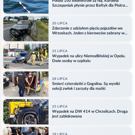
Ponad 100 kilometrów za nią. Karolina
Szczepaniak płynie przez Bałtyk dla Piotra.
Aktualizacja
20 LIPCA
Zdarzenie z udziałem pięciu pojazdów we
Wrzoskach. Jeden z kierowców zabrany w
kajdankach
25 LIPCA
Wypadek na ulicy Niemodlińskiej w Opolu.
Dwie osoby w szpitalu
28 LIPCA
Śmierć czterolatki z Gogolina. Są wyniki
sekcji zwłok i zarzuty dla matki
25 LIPCA
Wypadek na DW 414 w Chrzelicach. Droga
jest zablokowana
18 LIPCA