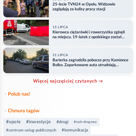
25-lecie TVN24 w Opolu. Widzowie
zaglądają za kulisy pracy stacji
15 LIPCA
Kierowca ciężarówki i rowerzystka zginęli
na miejscu. 19-latek z opolskiego został
ranny
31 LIPCA
Barierka zagrodziła pobocze przy Kamionce
Bolko. Zaparkowane auta utrudniają
przejazd
Więcej najczęściej czytanych →
Polub nas!
Chmura tagów
#opole
#inwestycje
#drogi
#ruch-drogowy
#komunikacja
#centrum-uslug-publicznych