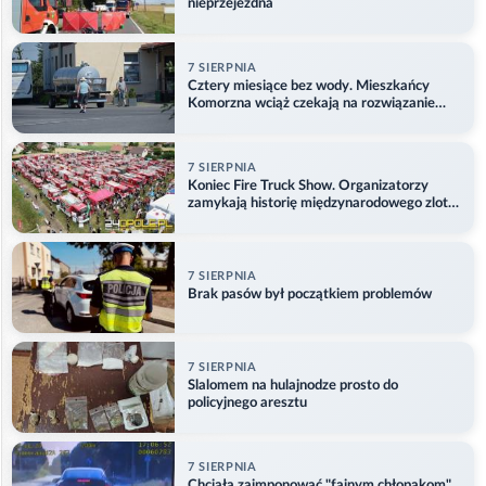
nieprzejezdna
7 SIERPNIA
Cztery miesiące bez wody. Mieszkańcy
Komorzna wciąż czekają na rozwiązanie
problemu
7 SIERPNIA
Koniec Fire Truck Show. Organizatorzy
zamykają historię międzynarodowego zlotu
w Główczycach
7 SIERPNIA
Brak pasów był początkiem problemów
7 SIERPNIA
Slalomem na hulajnodze prosto do
policyjnego aresztu
7 SIERPNIA
Chciała zaimponować "fajnym chłopakom"