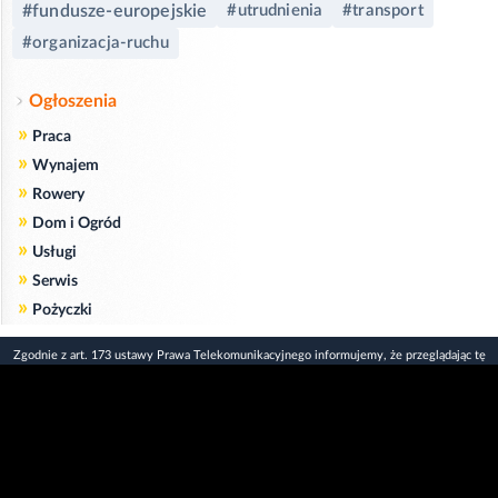
#fundusze-europejskie
#utrudnienia
#transport
#organizacja-ruchu
Ogłoszenia
»
Praca
»
Wynajem
»
Rowery
»
Dom i Ogród
»
Usługi
»
Serwis
»
Pożyczki
Zgodnie z art. 173 ustawy Prawa Telekomunikacyjnego informujemy, że przeglądając tę
stronę wyrażasz zgodę
na zapisywanie na Twoim komputerze niezbędnych do jej poprawnego funkcjonowania
plików
cookie
.
Więcej informacji na temat plików cookie znajdziecie Państwo na stronie
polityka
prywatności
.
Kliknij tutaj, aby wyrazić zgodę i ukryć komunikat.