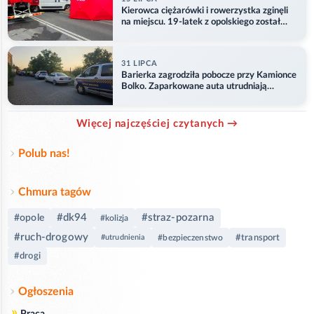
Kierowca ciężarówki i rowerzystka zginęli
na miejscu. 19-latek z opolskiego został
ranny
31 LIPCA
Barierka zagrodziła pobocze przy Kamionce
Bolko. Zaparkowane auta utrudniają
przejazd
Więcej najczęściej czytanych →
Polub nas!
Chmura tagów
#dk94
#straz-pozarna
#opole
#kolizja
#ruch-drogowy
#transport
#utrudnienia
#bezpieczenstwo
#drogi
Ogłoszenia
»