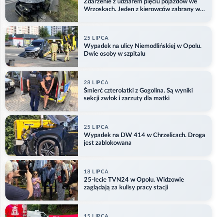
Zdarzenie z udziałem pięciu pojazdów we
Wrzoskach. Jeden z kierowców zabrany w
kajdankach
25 LIPCA
Wypadek na ulicy Niemodlińskiej w Opolu.
Dwie osoby w szpitalu
28 LIPCA
Śmierć czterolatki z Gogolina. Są wyniki
sekcji zwłok i zarzuty dla matki
25 LIPCA
Wypadek na DW 414 w Chrzelicach. Droga
jest zablokowana
18 LIPCA
25-lecie TVN24 w Opolu. Widzowie
zaglądają za kulisy pracy stacji
15 LIPCA