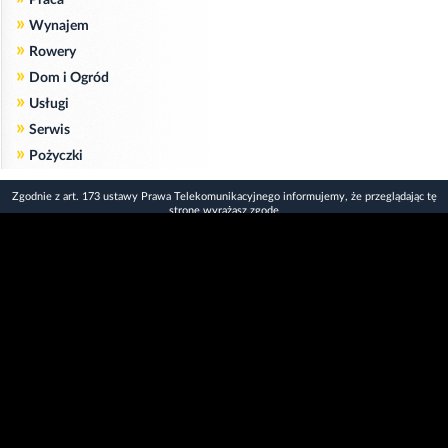
Praca
»
Wynajem
»
Rowery
»
Dom i Ogród
»
Usługi
»
Serwis
»
Pożyczki
Zgodnie z art. 173 ustawy Prawa Telekomunikacyjnego informujemy, że przeglądając tę
stronę wyrażasz zgodę
na zapisywanie na Twoim komputerze niezbędnych do jej poprawnego funkcjonowania
plików
cookie
.
Więcej informacji na temat plików cookie znajdziecie Państwo na stronie
polityka
prywatności
.
Kliknij tutaj, aby wyrazić zgodę i ukryć komunikat.
Copyright © 2006-2026
Strona główna 24opole.pl
by 24opole sp. z o.o.
www.hotele.24opole.pl
v4.30.8
2026-08-08 15:53
użytkownicy on-line: 2883
Panel Klienta
rekord on-line: 129224
Oferta Reklamowa
wyświetleń: 1673801466
Kontakt z redakcją