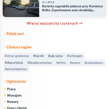
31 LIPCA
Barierka zagrodziła pobocze przy Kamionce
Bolko. Zaparkowane auta utrudniają
przejazd
Więcej najczęściej czytanych →
Polub nas!
Chmura tagów
#ukraina
#opole
#straz-graniczna
#schengen
#deportacja
#bezpieczenstwo
#policja
#prawo
#cudzoziemcy
#przestepczosc
Ogłoszenia
»
Praca
»
Wynajem
»
Rowery
»
Dom i Ogród