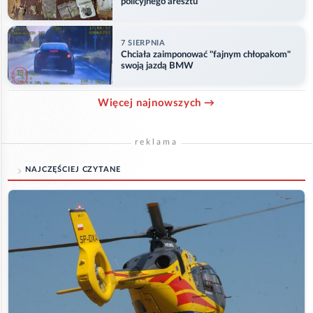
policyjnego aresztu
7 SIERPNIA
Chciała zaimponować "fajnym chłopakom"
swoją jazdą BMW
Więcej najnowszych →
reklama
NAJCZĘŚCIEJ CZYTANE