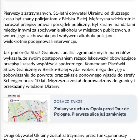
Pierwszy z zatrzymanych, 31-letni obywatel Ukrainy, od dłuższego
czasu był znany policjantom z Bielska-Białej. Mężczyzna wielokrotnie
naruszał przepisy prawa i porządek publiczny. Był karany mandatami
między innymi za spożywanie alkoholu w miejscach publicznych, a
wobec jego zachowania pod wpływem alkoholu policjanci
wielokrotnie podejmowali interwencje.
Jak podkreśla Straż Graniczna, analiza zgromadzonych materiałów
wykazała, że swoim postępowaniem rażąco lekceważył obowiązujące
przepisy i zasady współżycia społecznego. Komendant Placówki
Straży Granicznej w Bielsku-Białej wydał wobec niego decyzję o
zobowiązaniu do powrotu oraz zakazie ponownego wjazdu do strefy
Schengen przez 10 lat. Mężczyzna został doprowadzony do granicy i
przekazany władzom Ukrainy.
ZOBACZ TAKZE
Zmiany w ruchu w Opolu przed Tour de
Pologne. Pierwsze ulice już zamknięte
Drugi obywatel Ukrainy został zatrzymany przez funkcjonariuszy