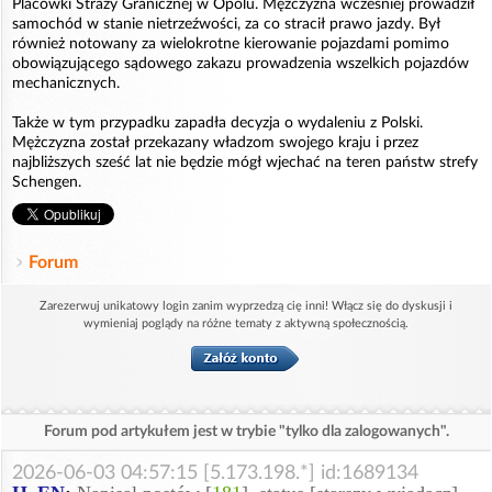
Placówki Straży Granicznej w Opolu. Mężczyzna wcześniej prowadził
samochód w stanie nietrzeźwości, za co stracił prawo jazdy. Był
również notowany za wielokrotne kierowanie pojazdami pomimo
obowiązującego sądowego zakazu prowadzenia wszelkich pojazdów
mechanicznych.
Także w tym przypadku zapadła decyzja o wydaleniu z Polski.
Mężczyzna został przekazany władzom swojego kraju i przez
najbliższych sześć lat nie będzie mógł wjechać na teren państw strefy
Schengen.
Forum
Zarezerwuj unikatowy login zanim wyprzedzą cię inni! Włącz się do dyskusji i
wymieniaj poglądy na różne tematy z aktywną społecznością.
Forum pod artykułem jest w trybie "tylko dla zalogowanych".
2026-06-03 04:57:15 [5.173.198.*] id:1689134