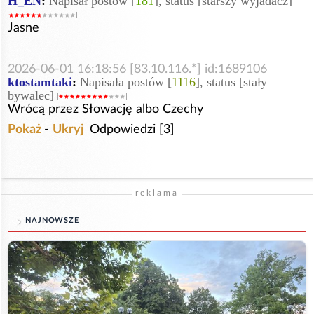
H_EN
:
Napisał postów [
181
], status [starszy wyjadacz]
Jasne
2026-06-01 16:18:56 [83.10.116.*] id:1689106
ktostamtaki
:
Napisała postów [
1116
], status [stały
bywalec]
Wrócą przez Słowację albo Czechy
Pokaż
-
Ukryj
Odpowiedzi [3]
reklama
NAJNOWSZE