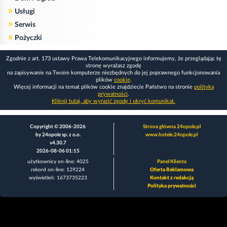
»
Usługi
»
Serwis
»
Pożyczki
Zgodnie z art. 173 ustawy Prawa Telekomunikacyjnego informujemy, że przeglądając tę
stronę wyrażasz zgodę
na zapisywanie na Twoim komputerze niezbędnych do jej poprawnego funkcjonowania
plików
cookie
.
Więcej informacji na temat plików cookie znajdziecie Państwo na stronie
polityka
prywatności
.
Kliknij tutaj, aby wyrazić zgodę i ukryć komunikat.
Copyright © 2006-2026
Strona główna 24opole.pl
by 24opole sp. z o.o.
www.hotele.24opole.pl
v4.30.7
2026-08-06 01:15
użytkownicy on-line: 4025
Panel Klienta
rekord on-line: 129224
Oferta Reklamowa
wyświetleń: 1673735223
Kontakt z redakcją
Polityka prywatności