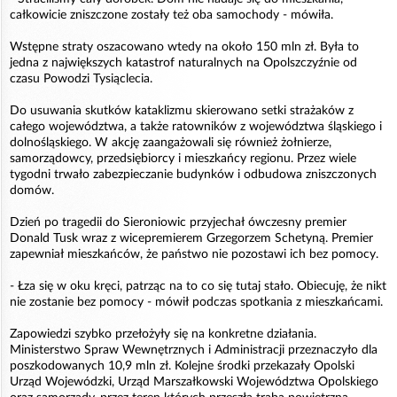
całkowicie zniszczone zostały też oba samochody - mówiła.
Wstępne straty oszacowano wtedy na około 150 mln zł. Była to
jedna z największych katastrof naturalnych na Opolszczyźnie od
czasu Powodzi Tysiąclecia.
Do usuwania skutków kataklizmu skierowano setki strażaków z
całego województwa, a także ratowników z województwa śląskiego i
dolnośląskiego. W akcję zaangażowali się również żołnierze,
samorządowcy, przedsiębiorcy i mieszkańcy regionu. Przez wiele
tygodni trwało zabezpieczanie budynków i odbudowa zniszczonych
domów.
Dzień po tragedii do Sieroniowic przyjechał ówczesny premier
Donald Tusk wraz z wicepremierem Grzegorzem Schetyną. Premier
zapewniał mieszkańców, że państwo nie pozostawi ich bez pomocy.
- Łza się w oku kręci, patrząc na to co się tutaj stało. Obiecuję, że nikt
nie zostanie bez pomocy - mówił podczas spotkania z mieszkańcami.
Zapowiedzi szybko przełożyły się na konkretne działania.
Ministerstwo Spraw Wewnętrznych i Administracji przeznaczyło dla
poszkodowanych 10,9 mln zł. Kolejne środki przekazały Opolski
Urząd Wojewódzki, Urząd Marszałkowski Województwa Opolskiego