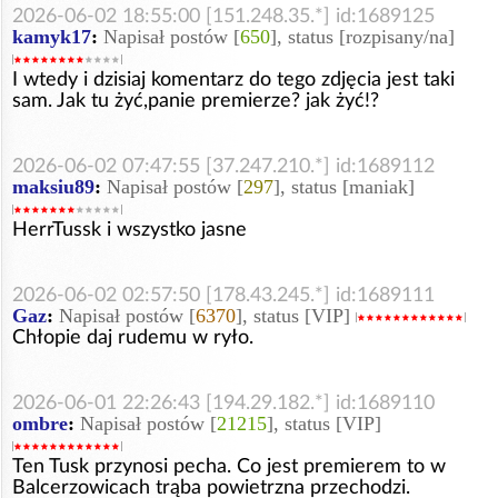
2026-06-02 18:55:00 [151.248.35.*] id:1689125
kamyk17
:
Napisał postów [
650
], status [rozpisany/na]
I wtedy i dzisiaj komentarz do tego zdjęcia jest taki
sam. Jak tu żyć,panie premierze? jak żyć!?
2026-06-02 07:47:55 [37.247.210.*] id:1689112
maksiu89
:
Napisał postów [
297
], status [maniak]
HerrTussk i wszystko jasne
2026-06-02 02:57:50 [178.43.245.*] id:1689111
Gaz
:
Napisał postów [
6370
], status [VIP]
Chłopie daj rudemu w ryło.
2026-06-01 22:26:43 [194.29.182.*] id:1689110
ombre
:
Napisał postów [
21215
], status [VIP]
Ten Tusk przynosi pecha. Co jest premierem to w
Balcerzowicach trąba powietrzna przechodzi.