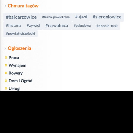
Chmura tagów
#balcarzowice
#sieroniowice
#ujazd
#traba-powietrzna
#nawalnica
#historia
#zywiol
#odbudowa
#donald-tusk
#powiat-strzelecki
Ogłoszenia
»
Praca
»
Wynajem
»
Rowery
»
Dom i Ogród
»
Usługi
»
Serwis
»
Pożyczki
Zgodnie z art. 173 ustawy Prawa Telekomunikacyjnego informujemy, że przeglądając tę
stronę wyrażasz zgodę
na zapisywanie na Twoim komputerze niezbędnych do jej poprawnego funkcjonowania
plików
cookie
.
Więcej informacji na temat plików cookie znajdziecie Państwo na stronie
polityka