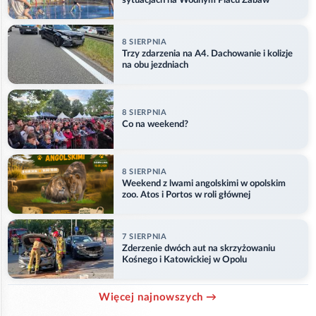
sytuacjach na Wodnym Placu Zabaw
8 SIERPNIA
Trzy zdarzenia na A4. Dachowanie i kolizje
na obu jezdniach
8 SIERPNIA
Co na weekend?
8 SIERPNIA
Weekend z lwami angolskimi w opolskim
zoo. Atos i Portos w roli głównej
7 SIERPNIA
Zderzenie dwóch aut na skrzyżowaniu
Kośnego i Katowickiej w Opolu
Więcej najnowszych →