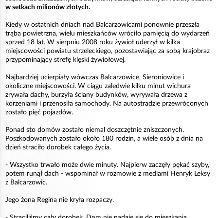
w setkach milionów złotych.
Kiedy w ostatnich dniach nad Balcarzowicami ponownie przeszła
trąba powietrzna, wielu mieszkańców wróciło pamięcią do wydarzeń
sprzed 18 lat. W sierpniu 2008 roku żywioł uderzył w kilka
miejscowości powiatu strzeleckiego, pozostawiając za sobą krajobraz
przypominający strefę klęski żywiołowej.
Najbardziej ucierpiały wówczas Balcarzowice, Sieroniowice i
okoliczne miejscowości. W ciągu zaledwie kilku minut wichura
zrywała dachy, burzyła ściany budynków, wyrywała drzewa z
korzeniami i przenosiła samochody. Na autostradzie przewróconych
zostało pięć pojazdów.
Ponad sto domów zostało niemal doszczętnie zniszczonych.
Poszkodowanych zostało około 180 rodzin, a wiele osób z dnia na
dzień straciło dorobek całego życia.
- Wszystko trwało może dwie minuty. Najpierw zaczęły pękać szyby,
potem runął dach - wspominał w rozmowie z mediami Henryk Leksy
z Balcarzowic.
Jego żona Regina nie kryła rozpaczy.
- Straciliśmy cały dorobek. Dom nie nadaje się do mieszkania,