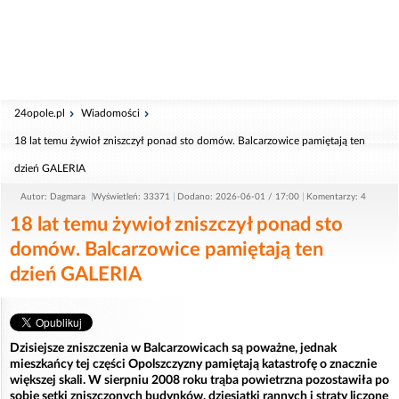
24opole.pl
Wiadomości
18 lat temu żywioł zniszczył ponad sto domów. Balcarzowice pamiętają ten
dzień GALERIA
Autor: Dagmara
Wyświetleń: 33371
Dodano: 2026-06-01 / 17:00
Komentarzy: 4
18 lat temu żywioł zniszczył ponad sto
domów. Balcarzowice pamiętają ten
dzień GALERIA
Dzisiejsze zniszczenia w Balcarzowicach są poważne, jednak
mieszkańcy tej części Opolszczyzny pamiętają katastrofę o znacznie
większej skali. W sierpniu 2008 roku trąba powietrzna pozostawiła po
sobie setki zniszczonych budynków, dziesiątki rannych i straty liczone