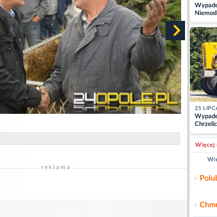
Wypadek
Niemodl
osoby w
25 LIPC
Wypade
Chrzelic
zablok
Więcej 
Wię
reklama
Polu
Chmu