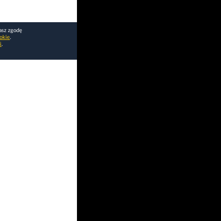
asz zgodę
okie
.
i
.