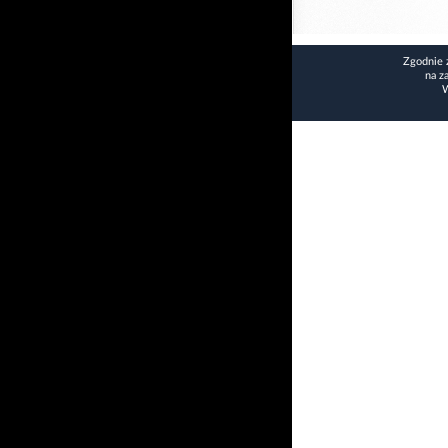
Zgodnie 
na z
W