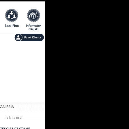
Baza Firm
Informator
miejski
ń GALERIA
reklama
ZĘŚCIEJ CZYTANE