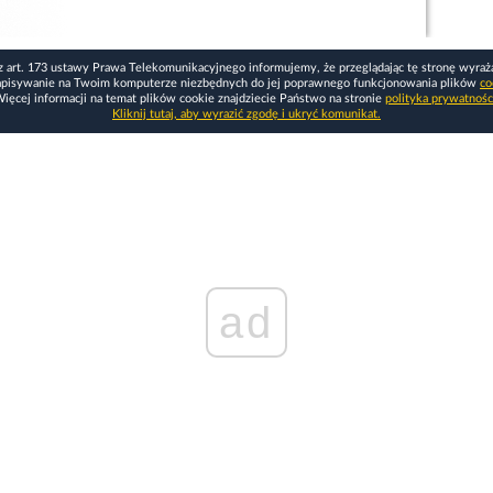
z art. 173 ustawy Prawa Telekomunikacyjnego informujemy, że przeglądając tę stronę wyraż
apisywanie na Twoim komputerze niezbędnych do jej poprawnego funkcjonowania plików
co
ięcej informacji na temat plików cookie znajdziecie Państwo na stronie
polityka prywatnośc
Kliknij tutaj, aby wyrazić zgodę i ukryć komunikat.
ad