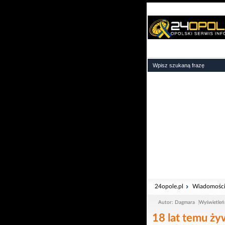
24opole.pl
Wiadomośc
Autor: Dagmara
Wyświetleń
18 lat temu ży