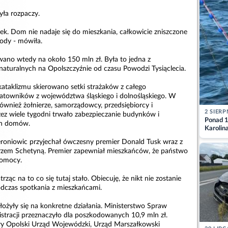
yła rozpaczy.
bek. Dom nie nadaje się do mieszkania, całkowicie zniszczone
ody - mówiła.
ano wtedy na około 150 mln zł. Była to jedna z
naturalnych na Opolszczyźnie od czasu Powodzi Tysiąclecia.
taklizmu skierowano setki strażaków z całego
atowników z województwa śląskiego i dolnośląskiego. W
również żołnierze, samorządowcy, przedsiębiorcy i
2 SIERP
zez wiele tygodni trwało zabezpieczanie budynków i
Ponad 1
ch domów.
Karolin
przez Ba
ieroniowic przyjechał ówczesny premier Donald Tusk wraz z
Aktuali
zem Schetyną. Premier zapewniał mieszkańców, że państwo
pomocy.
trząc na to co się tutaj stało. Obiecuję, że nikt nie zostanie
dczas spotkania z mieszkańcami.
łożyły się na konkretne działania. Ministerstwo Spraw
tracji przeznaczyło dla poszkodowanych 10,9 mln zł.
ały Opolski Urząd Wojewódzki, Urząd Marszałkowski