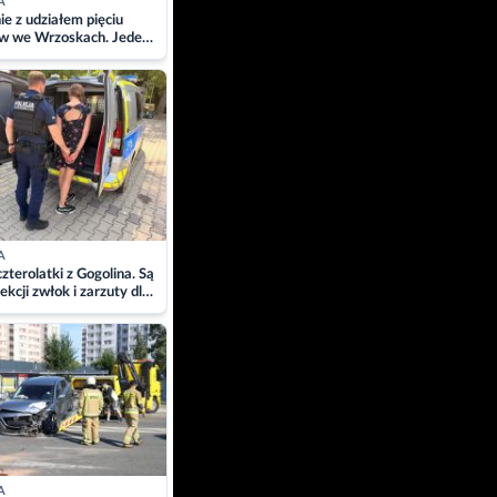
A
ie z udziałem pięciu
w we Wrzoskach. Jeden
wców zabrany w
ach
A
zterolatki z Gogolina. Są
ekcji zwłok i zarzuty dla
A