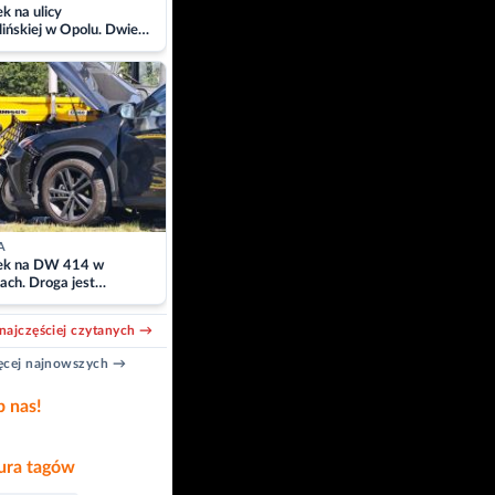
 na ulicy
ińskiej w Opolu. Dwie
 szpitalu
A
k na DW 414 w
ach. Droga jest
owana
najczęściej czytanych →
cej najnowszych →
b nas!
ra tagów