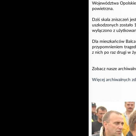
Województwa Opolskiego
powietrzna.
Dziś skala zniszczeń je
uszkodzonych zostało 
wyłączono z użytkowania
Dla mieszkańców Balca
przypomnieniem tragedii
z nich po raz drugi w ż
Zobacz nasze archiwaln
Więcej archiwalnych zd