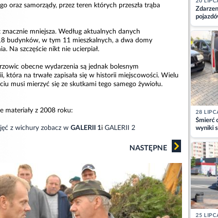
20 LIPC
 oraz samorządy, przez teren których przeszła trąba
Zdarzen
pojazdó
z kiero
st znacznie mniejsza. Według aktualnych danych
kajdank
18 budynków, w tym 11 mieszkalnych, a dwa domy
. Na szczęście nikt nie ucierpiał.
rzowic obecne wydarzenia są jednak bolesnym
, która na trwałe zapisała się w historii miejscowości. Wielu
yciu musi mierzyć się ze skutkami tego samego żywiołu.
e materiały z 2008 roku:
28 LIPC
Śmierć c
jęć z wichury zobacz w
GALERII 1
i
GALERII 2
wyniki s
matki
NASTĘPNE
25 LIPC