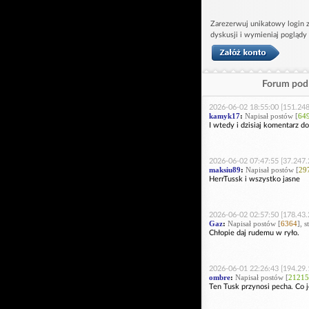
Zarezerwuj unikatowy login z
dyskusji i wymieniaj poglądy
Forum pod 
2026-06-02 18:55:00 [151.248
kamyk17
:
Napisał postów [
64
I wtedy i dzisiaj komentarz do
2026-06-02 07:47:55 [37.247.
maksiu89
:
Napisał postów [
29
HerrTussk i wszystko jasne
2026-06-02 02:57:50 [178.43.
Gaz
:
Napisał postów [
6364
], 
Chłopie daj rudemu w ryło.
2026-06-01 22:26:43 [194.29.
ombre
:
Napisał postów [
21215
Ten Tusk przynosi pecha. Co 