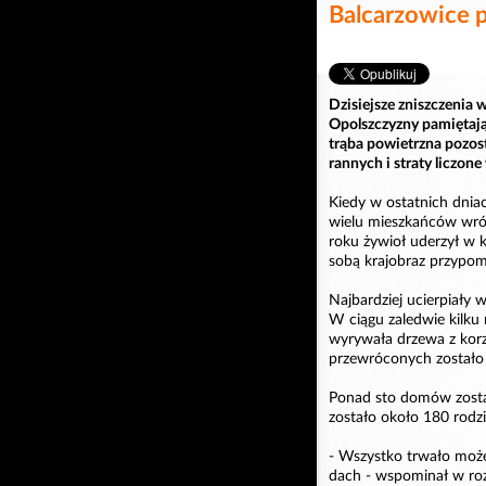
Balcarzowice 
Dzisiejsze zniszczenia 
Opolszczyzny pamiętają 
trąba powietrzna pozost
rannych i straty liczon
Kiedy w ostatnich dnia
wielu mieszkańców wróc
roku żywioł uderzył w k
sobą krajobraz przypomi
Najbardziej ucierpiały 
W ciągu zaledwie kilku
wyrywała drzewa z korz
przewróconych zostało
Ponad sto domów zosta
zostało około 180 rodzi
- Wszystko trwało może
dach - wspominał w ro