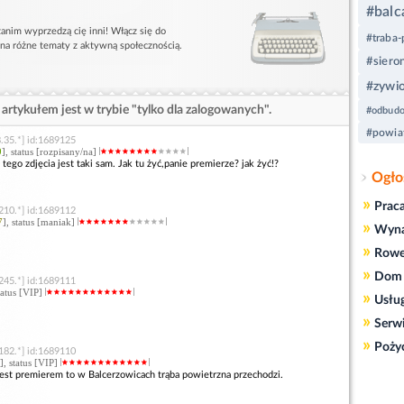
#balc
anim wyprzedzą cię inni! Włącz się do
#traba-
 na różne tematy z aktywną społecznością.
#siero
#zywio
artykułem jest w trybie "tylko dla zalogowanych".
#odbud
#powiat
.35.*] id:1689125
9
], status [rozpisany/na]
 tego zdjęcia jest taki sam. Jak tu żyć,panie premierze? jak żyć!?
Ogło
»
Prac
210.*] id:1689112
7
], status [maniak]
»
Wyn
»
Rowe
»
Dom 
245.*] id:1689111
status [VIP]
»
Usłu
»
Serw
»
Poży
182.*] id:1689110
], status [VIP]
jest premierem to w Balcerzowicach trąba powietrzna przechodzi.