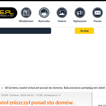
Wiadomości
Rozrywka
Galerie
Ogłoszenia
Poczta
Szukaj
i
18 lat temu żywioł zniszczył ponad sto domów. Balcarzowice pamiętają ten dzie
: 33140
Dodano: 2026-06-01 / 17:00
Komentarzy: 4
wioł zniszczył ponad sto domów.
NAJC