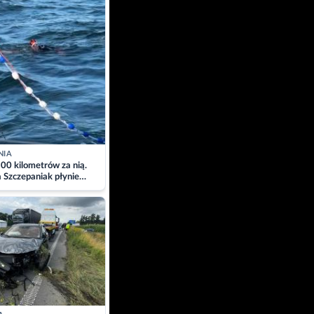
NIA
00 kilometrów za nią.
a Szczepaniak płynie
łtyk dla Piotra.
zacja