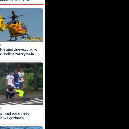
A
4-letniej dziewczynki w
e. Policja zatrzymała
A
ny finał porannego
ia w Lędzinach