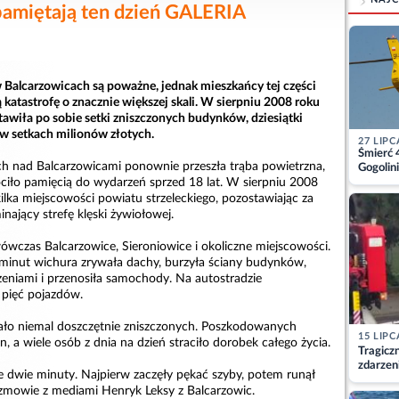
pamiętają ten dzień GALERIA
w Balcarzowicach są poważne, jednak mieszkańcy tej części
katastrofę o znacznie większej skali. W sierpniu 2008 roku
awiła po sobie setki zniszczonych budynków, dziesiątki
e w setkach milionów złotych.
27 LIPC
Śmierć 
ch nad Balcarzowicami ponownie przeszła trąba powietrzna,
Gogolini
matkę
iło pamięcią do wydarzeń sprzed 18 lat. W sierpniu 2008
ilka miejscowości powiatu strzeleckiego, pozostawiając za
nający strefę klęski żywiołowej.
wówczas Balcarzowice, Sieroniowice i okoliczne miejscowości.
 minut wichura zrywała dachy, burzyła ściany budynków,
eniami i przenosiła samochody. Na autostradzie
 pięć pojazdów.
ło niemal doszczętnie zniszczonych. Poszkodowanych
15 LIPC
n, a wiele osób z dnia na dzień straciło dorobek całego życia.
Tragicz
zdarzen
 dwie minuty. Najpierw zaczęły pękać szyby, potem runął
zmowie z mediami Henryk Leksy z Balcarzowic.