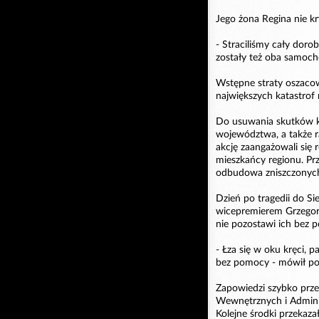
Jego żona Regina nie kr
- Straciliśmy cały doro
zostały też oba samoch
Wstępne straty oszacow
największych katastrof 
Do usuwania skutków ka
województwa, a także r
akcję zaangażowali się 
mieszkańcy regionu. Pr
odbudowa zniszczony
Dzień po tragedii do S
wicepremierem Grzegor
nie pozostawi ich bez 
- Łza się w oku kręci, pa
bez pomocy - mówił po
Zapowiedzi szybko prze
Wewnętrznych i Adminis
Kolejne środki przekaz