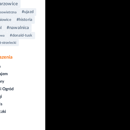
arzowice
#ujazd
powietrzna
#historia
niowice
#nawalnica
l
#donald-tusk
owa
-strzelecki
szenia
a
ajem
ry
i Ogród
gi
is
czki