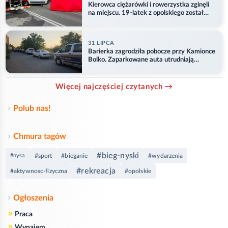
Kierowca ciężarówki i rowerzystka zginęli
na miejscu. 19-latek z opolskiego został
ranny
31 LIPCA
Barierka zagrodziła pobocze przy Kamionce
Bolko. Zaparkowane auta utrudniają
przejazd
Więcej najczęściej czytanych →
Polub nas!
Chmura tagów
#bieg-nyski
#nysa
#sport
#bieganie
#wydarzenia
#rekreacja
#aktywnosc-fizyczna
#opolskie
Ogłoszenia
»
Praca
»
Wynajem