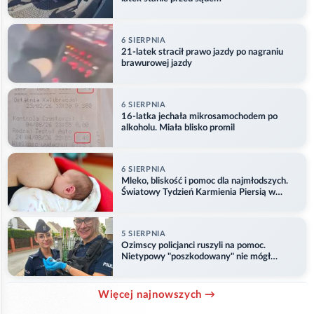
6 SIERPNIA
21-latek stracił prawo jazdy po nagraniu
brawurowej jazdy
6 SIERPNIA
16-latka jechała mikrosamochodem po
alkoholu. Miała blisko promil
6 SIERPNIA
Mleko, bliskość i pomoc dla najmłodszych.
Światowy Tydzień Karmienia Piersią w
Opolu
5 SIERPNIA
Ozimscy policjanci ruszyli na pomoc.
Nietypowy "poszkodowany" nie mógł
odlecieć
Więcej najnowszych →