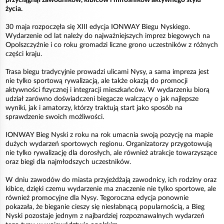
życia.
30 maja rozpoczęła się XIII edycja IONWAY Biegu Nyskiego.
Wydarzenie od lat należy do najważniejszych imprez biegowych na
Opolszczyźnie i co roku gromadzi liczne grono uczestników z różnych
części kraju.
Trasa biegu tradycyjnie prowadzi ulicami Nysy, a sama impreza jest
nie tylko sportową rywalizacją, ale także okazją do promocji
aktywności fizycznej i integracji mieszkańców. W wydarzeniu biorą
udział zarówno doświadczeni biegacze walczący o jak najlepsze
wyniki, jak i amatorzy, którzy traktują start jako sposób na
sprawdzenie swoich możliwości.
IONWAY Bieg Nyski z roku na rok umacnia swoją pozycję na mapie
dużych wydarzeń sportowych regionu. Organizatorzy przygotowują
nie tylko rywalizację dla dorosłych, ale również atrakcje towarzyszące
oraz biegi dla najmłodszych uczestników.
W dniu zawodów do miasta przyjeżdżają zawodnicy, ich rodziny oraz
kibice, dzięki czemu wydarzenie ma znaczenie nie tylko sportowe, ale
również promocyjne dla Nysy. Tegoroczna edycja ponownie
pokazała, że bieganie cieszy się niesłabnącą popularnością, a Bieg
Nyski pozostaje jednym z najbardziej rozpoznawalnych wydarzeń