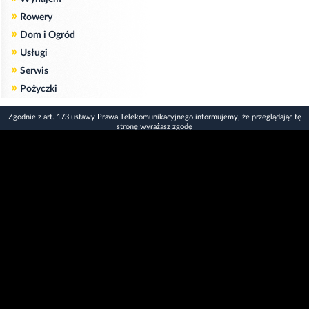
»
Rowery
»
Dom i Ogród
»
Usługi
»
Serwis
»
Pożyczki
Zgodnie z art. 173 ustawy Prawa Telekomunikacyjnego informujemy, że przeglądając tę
stronę wyrażasz zgodę
na zapisywanie na Twoim komputerze niezbędnych do jej poprawnego funkcjonowania
plików
cookie
.
Więcej informacji na temat plików cookie znajdziecie Państwo na stronie
polityka
prywatności
.
Kliknij tutaj, aby wyrazić zgodę i ukryć komunikat.
Copyright © 2006-2026
Strona główna 24opole.pl
by 24opole sp. z o.o.
www.hotele.24opole.pl
v4.30.7
2026-08-06 01:15
użytkownicy on-line: 3844
Panel Klienta
rekord on-line: 129224
Oferta Reklamowa
wyświetleń: 1673280301
Kontakt z redakcją
Polityka prywatności