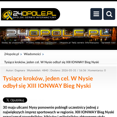
24opole.pl
Wiadomości
Tysiące kroków, jeden cel. W Nysie odbył się XIII IONWAY Bieg Nyski
Autor: Dagmara
Wyświetleń: 4840
Dodano: 2026-05-31 / 16:36
Komentarzy: 0
Tysiące kroków, jeden cel. W Nysie
odbył się XIII IONWAY Bieg Nyski
30 maja ulicami Nysy ponownie pobiegli uczestnicy jednej z
największych imprez sportowych w regionie. XIII IONWAY Bieg Nyski
przyciągnął zawodników, kibiców i miłośników aktywnego stylu