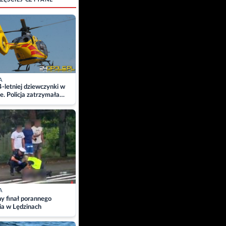
A
4-letniej dziewczynki w
e. Policja zatrzymała
A
ny finał porannego
ia w Lędzinach