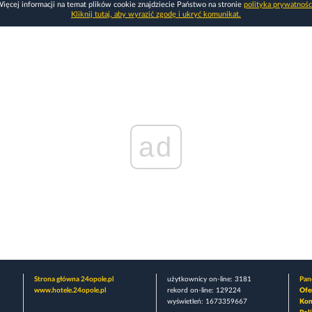
ięcej informacji na temat plików cookie znajdziecie Państwo na stronie
polityka prywatnośc
Kliknij tutaj, aby wyrazić zgodę i ukryć komunikat.
ad
Strona główna 24opole.pl
użytkownicy on-line: 3181
Pane
www.hotele.24opole.pl
rekord on-line: 129224
Ofe
wyświetleń: 1673359667
Kon