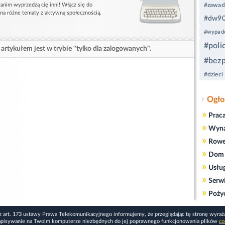
anim wyprzedzą cię inni! Włącz się do
#zawad
 na różne tematy z aktywną społecznością.
#dw9
#wypad
#poli
artykułem jest w trybie "tylko dla zalogowanych".
#bez
#dzieci
Ogło
»
Prac
»
Wyn
»
Rowe
»
Dom 
»
Usłu
»
Serw
»
Poży
z art. 173 ustawy Prawa Telekomunikacyjnego informujemy, że przeglądając tę stronę wyraż
apisywanie na Twoim komputerze niezbędnych do jej poprawnego funkcjonowania plików
co