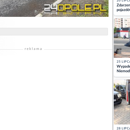
20 LIPC
Zdarzen
pojazdó
z kiero
kajdank
reklama
25 LIPC
Wypadek
Niemodl
osoby w
28 LIPC