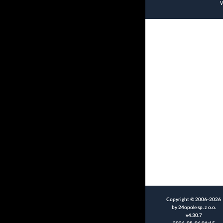
W
Copyright © 2006-2026
by 24opole sp. z o.o.
v4.30.7