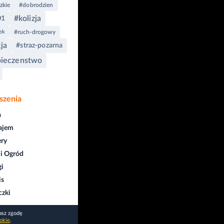
zkie
#dobrodzien
#kolizja
01
ek
#ruch-drogowy
cja
#straz-pozarna
pieczenstwo
szenia
a
ajem
ry
i Ogród
gi
is
czki
asz zgodę
okie
.