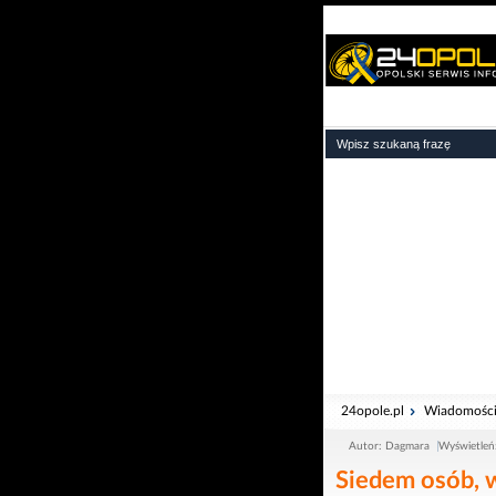
24opole.pl
Wiadomośc
Autor: Dagmara
Wyświetleń
Siedem osób, w