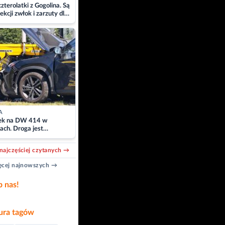
zterolatki z Gogolina. Są
ekcji zwłok i zarzuty dla
A
k na DW 414 w
ach. Droga jest
owana
najczęściej czytanych →
cej najnowszych →
b nas!
ra tagów