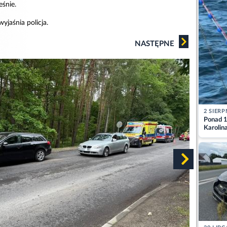
eśnie.
yjaśnia policja.
NASTĘPNE
2 SIERP
Ponad 1
Karolin
przez Ba
Aktuali