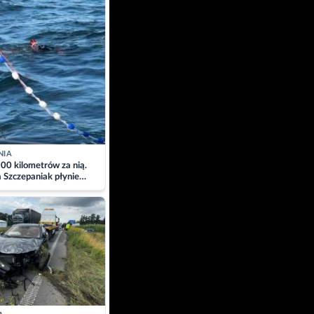
NIA
00 kilometrów za nią.
a Szczepaniak płynie
łtyk dla Piotra.
zacja