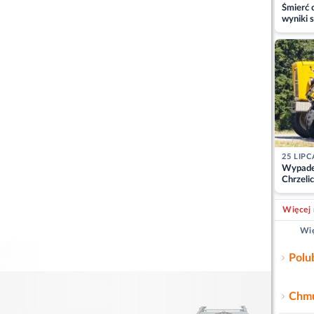
Śmierć c
wyniki s
matki
25 LIPC
Wypade
Chrzelic
zablok
Więcej 
Wię
Polu
Chmu