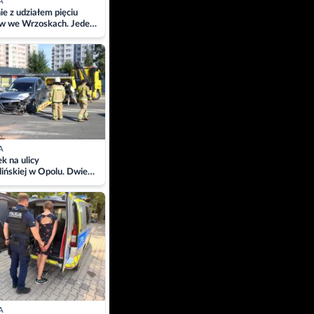
A
ie z udziałem pięciu
w we Wrzoskach. Jeden
wców zabrany w
ach
A
 na ulicy
ińskiej w Opolu. Dwie
 szpitalu
A