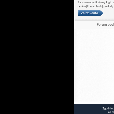
Zarezerwuj unikatowy login z
dyskusji i wymieniaj poglądy
Forum pod 
Zgodnie 
na z