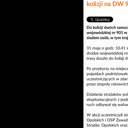
kolizji na DW 
Do kolizji dwóch sam
wojewódzkiej nr 901 w
siedem osób, w tym troj
31 maja o godz. 10.41
drodze wojewódzkiej n
trasy doszło do koliz
Po przybyciu na miejsce
pojazdach podróżowało 
uczestniczących w zda
przez zespoły ratownic
Działania strażaków pol
eksploatacyjnych z jez
ruch odbywał się waha
W akcji uczestniczyli s
Opolskich i OSP Zawadz
Strzelec Opolskich oraz