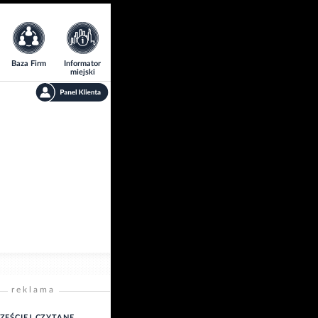
Baza Firm
Informator
miejski
reklama
ZĘŚCIEJ CZYTANE