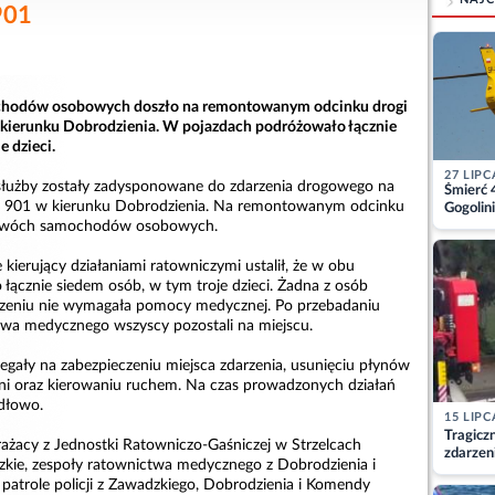
901
ochodów osobowych doszło na remontowanym odcinku drogi
 kierunku Dobrodzienia. W pojazdach podróżowało łącznie
e dzieci.
27 LIPC
 służby zostały zadysponowane do zdarzenia drogowego na
Śmierć 
r 901 w kierunku Dobrodzienia. Na remontowanym odcinku
Gogolini
matkę
ji dwóch samochodów osobowych.
 kierujący działaniami ratowniczymi ustalił, że w obu
łącznie siedem osób, w tym troje dzieci. Żadna z osób
rzeniu nie wymagała pomocy medycznej. Po przebadaniu
twa medycznego wszyscy pozostali na miejscu.
egały na zabezpieczeniu miejsca zdarzenia, usunięciu płynów
dni oraz kierowaniu ruchem. Na czas prowadzonych działań
dłowo.
15 LIPC
Tragicz
trażacy z Jednostki Ratowniczo-Gaśniczej w Strzelcach
zdarzen
kie, zespoły ratownictwa medycznego z Dobrodzienia i
 patrole policji z Zawadzkiego, Dobrodzienia i Komendy