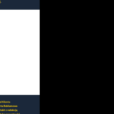
i
.
l Klienta
rta Reklamowa
takt z redakcją