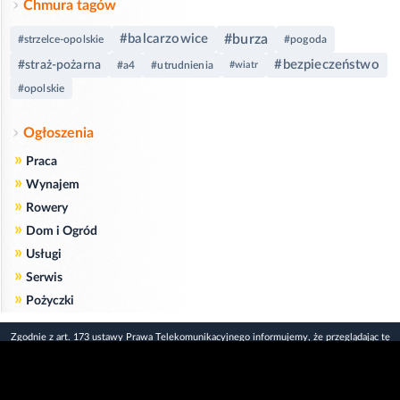
Chmura tagów
#balcarzowice
#burza
#strzelce-opolskie
#pogoda
#bezpieczeństwo
#straż-pożarna
#a4
#utrudnienia
#wiatr
#opolskie
Ogłoszenia
»
Praca
»
Wynajem
»
Rowery
»
Dom i Ogród
»
Usługi
»
Serwis
»
Pożyczki
Zgodnie z art. 173 ustawy Prawa Telekomunikacyjnego informujemy, że przeglądając tę
stronę wyrażasz zgodę
na zapisywanie na Twoim komputerze niezbędnych do jej poprawnego funkcjonowania
plików
cookie
.
Więcej informacji na temat plików cookie znajdziecie Państwo na stronie
polityka
prywatności
.