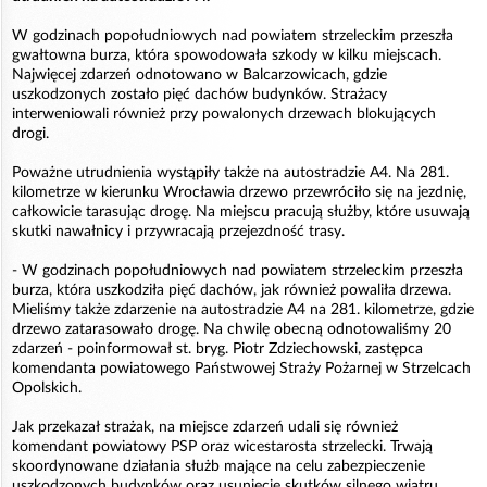
W godzinach popołudniowych nad powiatem strzeleckim przeszła
gwałtowna burza, która spowodowała szkody w kilku miejscach.
Najwięcej zdarzeń odnotowano w Balcarzowicach, gdzie
uszkodzonych zostało pięć dachów budynków. Strażacy
interweniowali również przy powalonych drzewach blokujących
drogi.
Poważne utrudnienia wystąpiły także na autostradzie A4. Na 281.
kilometrze w kierunku Wrocławia drzewo przewróciło się na jezdnię,
całkowicie tarasując drogę. Na miejscu pracują służby, które usuwają
skutki nawałnicy i przywracają przejezdność trasy.
- W godzinach popołudniowych nad powiatem strzeleckim przeszła
burza, która uszkodziła pięć dachów, jak również powaliła drzewa.
Mieliśmy także zdarzenie na autostradzie A4 na 281. kilometrze, gdzie
drzewo zatarasowało drogę. Na chwilę obecną odnotowaliśmy 20
zdarzeń - poinformował st. bryg. Piotr Zdziechowski, zastępca
komendanta powiatowego Państwowej Straży Pożarnej w Strzelcach
Opolskich.
Jak przekazał strażak, na miejsce zdarzeń udali się również
komendant powiatowy PSP oraz wicestarosta strzelecki. Trwają
skoordynowane działania służb mające na celu zabezpieczenie
uszkodzonych budynków oraz usunięcie skutków silnego wiatru.