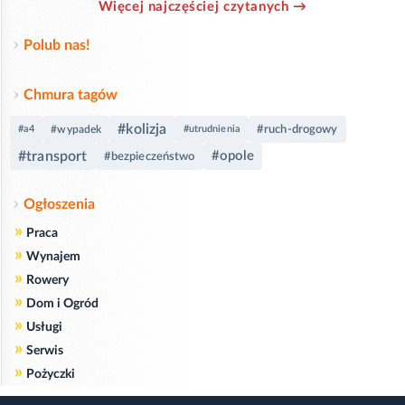
Więcej najczęściej czytanych →
Polub nas!
Chmura tagów
#kolizja
#ruch-drogowy
#a4
#wypadek
#utrudnienia
#transport
#opole
#bezpieczeństwo
Ogłoszenia
»
Praca
»
Wynajem
»
Rowery
»
Dom i Ogród
»
Usługi
»
Serwis
»
Pożyczki