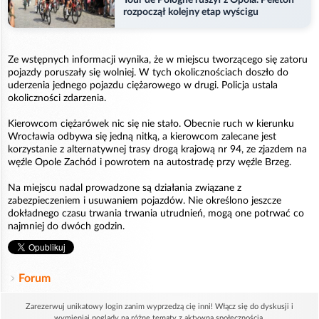
Tour de Pologne ruszył z Opola. Peleton
rozpoczął kolejny etap wyścigu
Ze wstępnych informacji wynika, że w miejscu tworzącego się zatoru
pojazdy poruszały się wolniej. W tych okolicznościach doszło do
uderzenia jednego pojazdu ciężarowego w drugi. Policja ustala
okoliczności zdarzenia.
Kierowcom ciężarówek nic się nie stało. Obecnie ruch w kierunku
Wrocławia odbywa się jedną nitką, a kierowcom zalecane jest
korzystanie z alternatywnej trasy drogą krajową nr 94, ze zjazdem na
węźle Opole Zachód i powrotem na autostradę przy węźle Brzeg.
Na miejscu nadal prowadzone są działania związane z
zabezpieczeniem i usuwaniem pojazdów. Nie określono jeszcze
dokładnego czasu trwania trwania utrudnień, mogą one potrwać co
najmniej do dwóch godzin.
Forum
Zarezerwuj unikatowy login zanim wyprzedzą cię inni! Włącz się do dyskusji i
wymieniaj poglądy na różne tematy z aktywną społecznością.