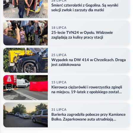
28 LIPCA
Śmierć czterolatki z Gogolina. Są wyniki
sekcji zwłok i zarzuty dla matki
18 LIPCA
25-lecie TVN24 w Opolu. Widzowie
zaglądają za kulisy pracy stacji
25 LIPCA
Wypadek na DW 414 w Chrzelicach. Droga
jest zablokowana
15 LIPCA
Kierowca ciężarówki i rowerzystka zginęli
na miejscu. 19-latek z opolskiego został
ranny
31 LIPCA
Barierka zagrodziła pobocze przy Kamionce
Bolko. Zaparkowane auta utrudniają
przejazd