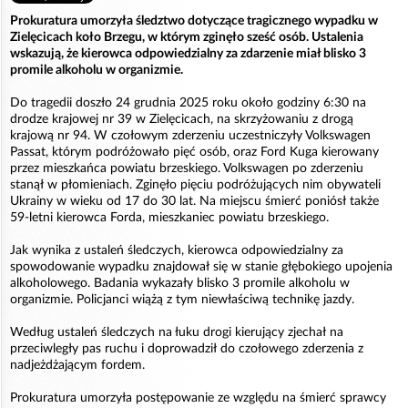
Prokuratura umorzyła śledztwo dotyczące tragicznego wypadku w
Zielęcicach koło Brzegu, w którym zginęło sześć osób. Ustalenia
wskazują, że kierowca odpowiedzialny za zdarzenie miał blisko 3
promile alkoholu w organizmie.
Do tragedii doszło 24 grudnia 2025 roku około godziny 6:30 na
drodze krajowej nr 39 w Zielęcicach, na skrzyżowaniu z drogą
krajową nr 94. W czołowym zderzeniu uczestniczyły Volkswagen
Passat, którym podróżowało pięć osób, oraz Ford Kuga kierowany
przez mieszkańca powiatu brzeskiego. Volkswagen po zderzeniu
stanął w płomieniach. Zginęło pięciu podróżujących nim obywateli
Ukrainy w wieku od 17 do 30 lat. Na miejscu śmierć poniósł także
59-letni kierowca Forda, mieszkaniec powiatu brzeskiego.
Jak wynika z ustaleń śledczych, kierowca odpowiedzialny za
spowodowanie wypadku znajdował się w stanie głębokiego upojenia
alkoholowego. Badania wykazały blisko 3 promile alkoholu w
organizmie. Policjanci wiążą z tym niewłaściwą technikę jazdy.
Według ustaleń śledczych na łuku drogi kierujący zjechał na
przeciwległy pas ruchu i doprowadził do czołowego zderzenia z
nadjeżdżającym fordem.
Prokuratura umorzyła postępowanie ze względu na śmierć sprawcy