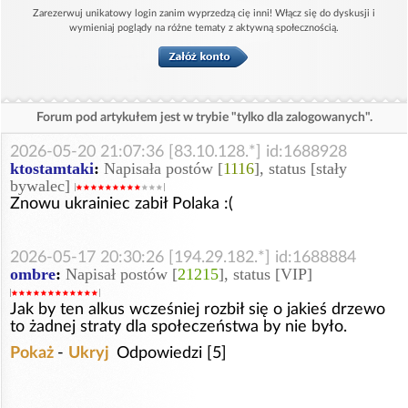
Zarezerwuj unikatowy login zanim wyprzedzą cię inni! Włącz się do dyskusji i
wymieniaj poglądy na różne tematy z aktywną społecznością.
Forum pod artykułem jest w trybie "tylko dla zalogowanych".
2026-05-20 21:07:36 [83.10.128.*] id:1688928
ktostamtaki
:
Napisała postów [
1116
], status [stały
bywalec]
Znowu ukrainiec zabił Polaka :(
2026-05-17 20:30:26 [194.29.182.*] id:1688884
ombre
:
Napisał postów [
21215
], status [VIP]
Jak by ten alkus wcześniej rozbił się o jakieś drzewo
to żadnej straty dla społeczeństwa by nie było.
Pokaż
-
Ukryj
Odpowiedzi [5]