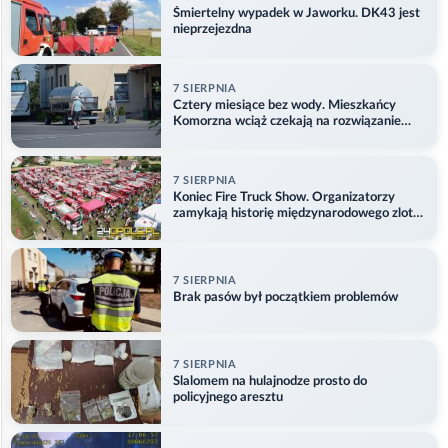
Śmiertelny wypadek w Jaworku. DK43 jest
nieprzejezdna
7 SIERPNIA
Cztery miesiące bez wody. Mieszkańcy
Komorzna wciąż czekają na rozwiązanie
problemu
7 SIERPNIA
Koniec Fire Truck Show. Organizatorzy
zamykają historię międzynarodowego zlotu
w Główczycach
7 SIERPNIA
Brak pasów był początkiem problemów
7 SIERPNIA
Slalomem na hulajnodze prosto do
policyjnego aresztu