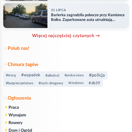
31 LIPCA
Barierka zagrodziła pobocze przy Kamionce
Bolko. Zaparkowane auta utrudniają
przejazd
Więcej najczęściej czytanych →
Polub nas!
Chmura tagów
#policja
#wypadek
#brzeg
#alkohol
#prokuratura
#dk39
#bezpieczeństwo
#ruch-drogowy
#śledztwo
Ogłoszenia
»
Praca
»
Wynajem
»
Rowery
»
Dom i Ogród