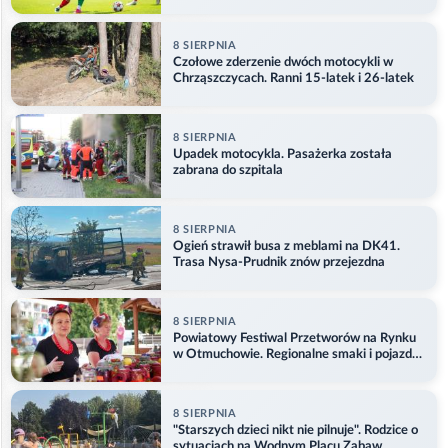
8 SIERPNIA
Czołowe zderzenie dwóch motocykli w
Chrząszczycach. Ranni 15-latek i 26-latek
8 SIERPNIA
Upadek motocykla. Pasażerka została
zabrana do szpitala
8 SIERPNIA
Ogień strawił busa z meblami na DK41.
Trasa Nysa-Prudnik znów przejezdna
8 SIERPNIA
Powiatowy Festiwal Przetworów na Rynku
w Otmuchowie. Regionalne smaki i pojazdy
służb
8 SIERPNIA
"Starszych dzieci nikt nie pilnuje". Rodzice o
sytuacjach na Wodnym Placu Zabaw