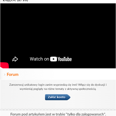
Forum
Zarezerwuj unikatowy login zanim wyprzedzą cię inni! Włącz się do dyskusji i
wymieniaj poglądy na różne tematy z aktywną społecznością.
Forum pod artykułem jest w trybie "tylko dla zalogowanych".