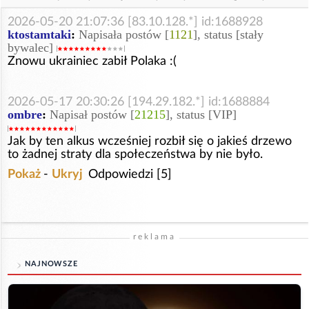
2026-05-20 21:07:36 [83.10.128.*] id:1688928
ktostamtaki
:
Napisała postów [
1121
], status [stały
bywalec]
Znowu ukrainiec zabił Polaka :(
2026-05-17 20:30:26 [194.29.182.*] id:1688884
ombre
:
Napisał postów [
21215
], status [VIP]
Jak by ten alkus wcześniej rozbił się o jakieś drzewo
to żadnej straty dla społeczeństwa by nie było.
Pokaż
-
Ukryj
Odpowiedzi [5]
reklama
NAJNOWSZE