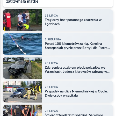
zatrzymała matkę
15 LIPCA
Tragiczny finał porannego zdarzenia w
Lędzinach
2 SIERPNIA
Ponad 100 kilometrów za nią. Karolina
Szczepaniak płynie przez Bałtyk dla Piotra.
Aktualizacja
20 LIPCA
Zdarzenie z udziałem pięciu pojazdów we
Wrzoskach. Jeden z kierowców zabrany w
kajdankach
25 LIPCA
Wypadek na ulicy Niemodlińskiej w Opolu.
Dwie osoby w szpitalu
28 LIPCA
Śmierć czterolatki z Gogolina. Są wyniki