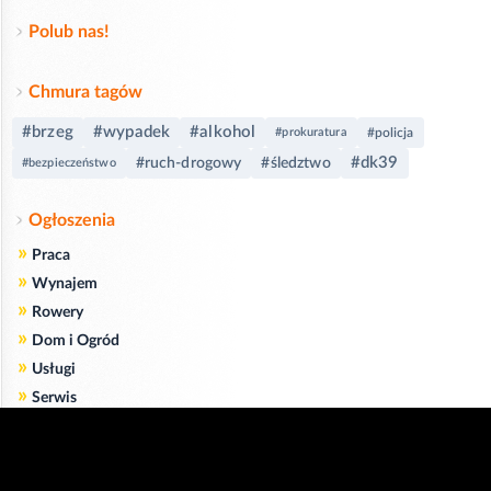
Polub nas!
Chmura tagów
#brzeg
#wypadek
#alkohol
#prokuratura
#policja
#dk39
#ruch-drogowy
#śledztwo
#bezpieczeństwo
Ogłoszenia
»
Praca
»
Wynajem
»
Rowery
»
Dom i Ogród
»
Usługi
»
Serwis
»
Pożyczki
Zgodnie z art. 173 ustawy Prawa Telekomunikacyjnego informujemy, że przeglądając tę
stronę wyrażasz zgodę