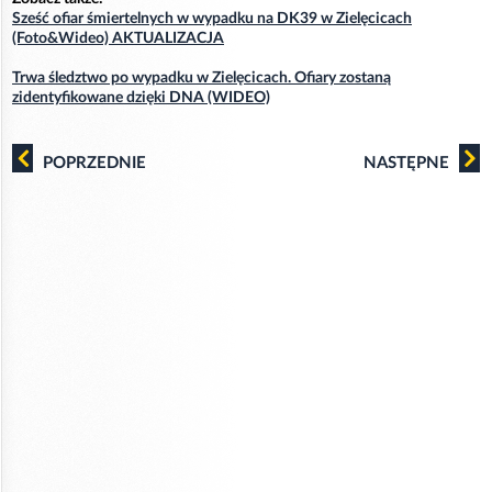
Sześć ofiar śmiertelnych w wypadku na DK39 w Zielęcicach
(Foto&Wideo) AKTUALIZACJA
Trwa śledztwo po wypadku w Zielęcicach. Ofiary zostaną
zidentyfikowane dzięki DNA (WIDEO)
POPRZEDNIE
NASTĘPNE