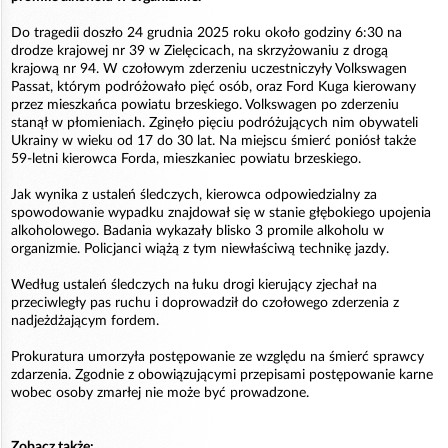
Do tragedii doszło 24 grudnia 2025 roku około godziny 6:30 na
drodze krajowej nr 39 w Zielęcicach, na skrzyżowaniu z drogą
krajową nr 94. W czołowym zderzeniu uczestniczyły Volkswagen
Passat, którym podróżowało pięć osób, oraz Ford Kuga kierowany
przez mieszkańca powiatu brzeskiego. Volkswagen po zderzeniu
stanął w płomieniach. Zginęło pięciu podróżujących nim obywateli
Ukrainy w wieku od 17 do 30 lat. Na miejscu śmierć poniósł także
59-letni kierowca Forda, mieszkaniec powiatu brzeskiego.
Jak wynika z ustaleń śledczych, kierowca odpowiedzialny za
spowodowanie wypadku znajdował się w stanie głębokiego upojenia
alkoholowego. Badania wykazały blisko 3 promile alkoholu w
organizmie. Policjanci wiążą z tym niewłaściwą technikę jazdy.
Według ustaleń śledczych na łuku drogi kierujący zjechał na
przeciwległy pas ruchu i doprowadził do czołowego zderzenia z
nadjeżdżającym fordem.
Prokuratura umorzyła postępowanie ze względu na śmierć sprawcy
zdarzenia. Zgodnie z obowiązującymi przepisami postępowanie karne
wobec osoby zmarłej nie może być prowadzone.
Zobacz także: