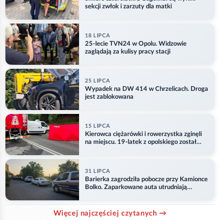
sekcji zwłok i zarzuty dla matki
18 LIPCA
25-lecie TVN24 w Opolu. Widzowie
zaglądają za kulisy pracy stacji
25 LIPCA
Wypadek na DW 414 w Chrzelicach. Droga
jest zablokowana
15 LIPCA
Kierowca ciężarówki i rowerzystka zginęli
na miejscu. 19-latek z opolskiego został
ranny
31 LIPCA
Barierka zagrodziła pobocze przy Kamionce
Bolko. Zaparkowane auta utrudniają
przejazd
Więcej najczęściej czytanych →