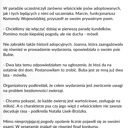
W paradzie uczestniczyli zarówno właściciele psów adoptowanych,
jak i tych będących z nimi od szczeniaka. Marcin, funkcjonariusz
Komendy Wojewódzkiej, przyszedł ze swoim prywatnym psem.
- Chcieliśmy się włączyć dzisiaj w pierwszą paradę kundelków.
Pomimo może kiepskiej pogody, ale nie ducha - mówił.
Nie zabrakło także historii adopcyjnych. Joanna, która zaangażowała
się również w prowadzenie wydarzenia, opowiedziała o swoim psie
Bubie.
- Dwa lata temu odpowiedziałam na ogłoszenie, że ktoś da na
ostatnie dni dom. Postanowiłam to zrobić. Buba jest ze mną już dwa
lata - mówiła.
Organizatorzy podkreślali, że celem wydarzenia jest zwrócenie uwagi
na problem bezdomności zwierząt.
- Chcemy pokazać, że każde zwierzę jest wartościowe, zasługuje na
miłość. A o charakterze psa czy jego więzi z właścicielem nie zawsze
decyduje rasa - podkreśla Natalia Lisek-Brzózka.
Mimo niesprzyjającej pogody opolanie licznie pojawili się ze swoimi
psami. W programie znalazł się również finał konkursu