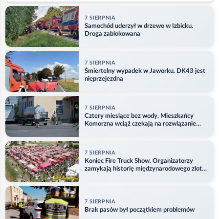
7 SIERPNIA
Samochód uderzył w drzewo w Izbicku.
Droga zablokowana
7 SIERPNIA
Śmiertelny wypadek w Jaworku. DK43 jest
nieprzejezdna
7 SIERPNIA
Cztery miesiące bez wody. Mieszkańcy
Komorzna wciąż czekają na rozwiązanie
problemu
7 SIERPNIA
Koniec Fire Truck Show. Organizatorzy
zamykają historię międzynarodowego zlotu
w Główczycach
7 SIERPNIA
Brak pasów był początkiem problemów