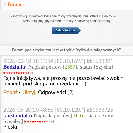
Forum
Zarezerwuj unikatowy login zanim wyprzedzą cię inni! Włącz się do dyskusji i
wymieniaj poglądy na różne tematy z aktywną społecznością.
Forum pod artykułem jest w trybie "tylko dla zalogowanych".
2026-05-18 18:11:14 [83.10.169.*] id:1688891
Bodziulla
:
Napisał postów [
2357
], status [Szycha]
Fajna inicjatywa, ale proszę nie pozostawiać swoich
pociech pod sklepami, urzędami... :)
Pokaż
-
Ukryj
Odpowiedzi [2]
2026-05-20 20:48:58 [83.10.128.*] id:1688925
ktostamtaki
:
Napisała postów [
1116
], status [stały
bywalec]
Pieski