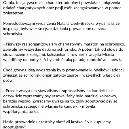
Opolu. Inicjatywa miała charakter oddolny i powstała z połączenia
działań charytatywnych oraz pasji osób zaangażowanych w pomoc
zwierzętom.
Pomysłodawczyni wydarzenia Natalia Lisek-Brzózka wyjaśniała, że
inspiracją były wcześniejsze działania prowadzone na rzecz
schroniska.
- Pierwszy raz zorganizowałam charytatywny maraton na schronisko.
Zbieraliśmy wszystkie datki na schronisko. A potem tak od słowa do
słowa razem z kolegami, koleżankami, również z Urzędu Miasta
wpadliśmy na pomysł, żeby zrobić taką paradę kundelków - mówiła.
Choć główną ideą wydarzenia było promowanie kundelków i adopcji
zwierząt ze schronisk, organizatorzy zaprosili wszystkich właścicieli
psów.
- Przede wszystkim stawialiśmy i zapraszaliśmy na kundelki, ale
oczywiście zapraszamy psy rasowe, żeby było bardziej kolorowo,
bardziej wesoło. Zwracamy uwagę na to, żeby adoptować psy ze
schroniska, szczególnie właśnie te kundelki - mówiła
współorganizatorka.
Hasło przewodnie uczestnicy określali krótko: "Nie kupujemy,
adoptujemy".