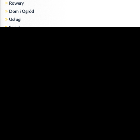
»
Rowery
»
Dom i Ogród
»
Usługi
»
Serwis
»
Pożyczki
Zgodnie z art. 173 ustawy Prawa Telekomunikacyjnego informujemy, że przeglądając tę
stronę wyrażasz zgodę
na zapisywanie na Twoim komputerze niezbędnych do jej poprawnego funkcjonowania
plików
cookie
.
Więcej informacji na temat plików cookie znajdziecie Państwo na stronie
polityka
prywatności
.
Kliknij tutaj, aby wyrazić zgodę i ukryć komunikat.
Copyright © 2006-2026
Strona główna 24opole.pl
by 24opole sp. z o.o.
www.hotele.24opole.pl
v4.30.7
2026-08-06 01:15
użytkownicy on-line: 3047
Panel Klienta
rekord on-line: 129224
Oferta Reklamowa
wyświetleń: 1673708940
Kontakt z redakcją
Polityka prywatności