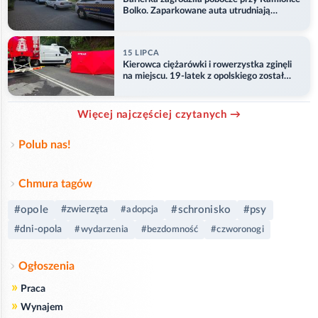
Bolko. Zaparkowane auta utrudniają
przejazd
15 LIPCA
Kierowca ciężarówki i rowerzystka zginęli
na miejscu. 19-latek z opolskiego został
ranny
Więcej najczęściej czytanych →
Polub nas!
Chmura tagów
#opole
#schronisko
#psy
#zwierzęta
#adopcja
#dni-opola
#wydarzenia
#bezdomność
#czworonogi
Ogłoszenia
»
Praca
»
Wynajem