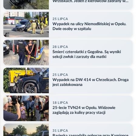
Wrzoskach. Jeden z kierowców zabrany w
kajdankach
25 LIPCA
Wypadek na ulicy Niemodlińskiej w Opolu.
Dwie osoby w szpitalu
28 LIPCA
Śmierć czterolatki z Gogolina. Są wyniki
sekcji zwłok i zarzuty dla matki
25 LIPCA
Wypadek na DW 414 w Chrzelicach. Droga
jest zablokowana
18 LIPCA
25-lecie TVN24 w Opolu. Widzowie
zaglądają za kulisy pracy stacji
31 LIPCA
Barierka zagrodziła pobocze przy Kamionce