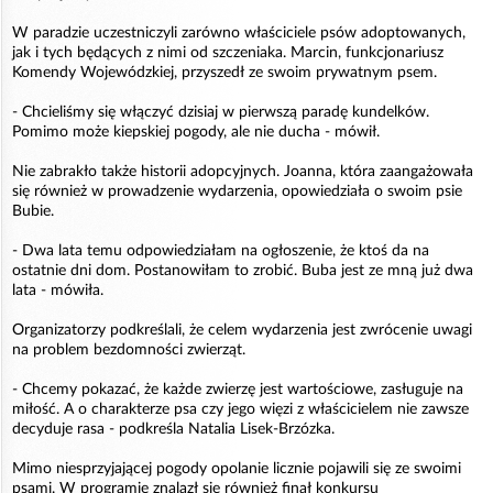
W paradzie uczestniczyli zarówno właściciele psów adoptowanych,
jak i tych będących z nimi od szczeniaka. Marcin, funkcjonariusz
Komendy Wojewódzkiej, przyszedł ze swoim prywatnym psem.
- Chcieliśmy się włączyć dzisiaj w pierwszą paradę kundelków.
Pomimo może kiepskiej pogody, ale nie ducha - mówił.
Nie zabrakło także historii adopcyjnych. Joanna, która zaangażowała
się również w prowadzenie wydarzenia, opowiedziała o swoim psie
Bubie.
- Dwa lata temu odpowiedziałam na ogłoszenie, że ktoś da na
ostatnie dni dom. Postanowiłam to zrobić. Buba jest ze mną już dwa
lata - mówiła.
Organizatorzy podkreślali, że celem wydarzenia jest zwrócenie uwagi
na problem bezdomności zwierząt.
- Chcemy pokazać, że każde zwierzę jest wartościowe, zasługuje na
miłość. A o charakterze psa czy jego więzi z właścicielem nie zawsze
decyduje rasa - podkreśla Natalia Lisek-Brzózka.
Mimo niesprzyjającej pogody opolanie licznie pojawili się ze swoimi
psami. W programie znalazł się również finał konkursu