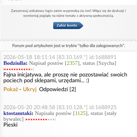
Zarezerwuj unikatowy login zanim wyprzedzą cię inni! Włącz się do dyskusji i
wymieniaj poglądy na różne tematy z aktywną społecznością.
Forum pod artykułem jest w trybie "tylko dla zalogowanych".
2026-05-18 18:11:14 [83.10.169.*] id:1688891
Bodziulla
:
Napisał postów [
2357
], status [Szycha]
Fajna inicjatywa, ale proszę nie pozostawiać swoich
pociech pod sklepami, urzędami... :)
Pokaż
-
Ukryj
Odpowiedzi [2]
2026-05-20 20:48:58 [83.10.128.*] id:1688925
ktostamtaki
:
Napisała postów [
1125
], status [stały
bywalec]
Pieski