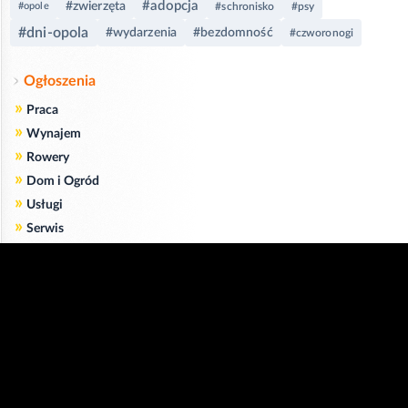
#adopcja
#zwierzęta
#opole
#schronisko
#psy
#dni-opola
#wydarzenia
#bezdomność
#czworonogi
Ogłoszenia
»
Praca
»
Wynajem
»
Rowery
»
Dom i Ogród
»
Usługi
»
Serwis
»
Pożyczki
Zgodnie z art. 173 ustawy Prawa Telekomunikacyjnego informujemy, że przeglądając tę
stronę wyrażasz zgodę
na zapisywanie na Twoim komputerze niezbędnych do jej poprawnego funkcjonowania
plików
cookie
.
Więcej informacji na temat plików cookie znajdziecie Państwo na stronie
polityka
prywatności
.
Kliknij tutaj, aby wyrazić zgodę i ukryć komunikat.