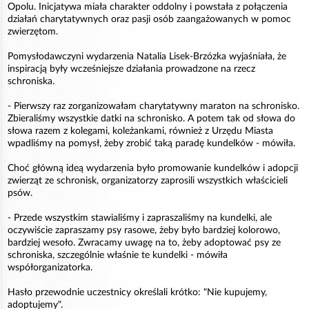
Opolu. Inicjatywa miała charakter oddolny i powstała z połączenia
działań charytatywnych oraz pasji osób zaangażowanych w pomoc
zwierzętom.
Pomysłodawczyni wydarzenia Natalia Lisek-Brzózka wyjaśniała, że
inspiracją były wcześniejsze działania prowadzone na rzecz
schroniska.
- Pierwszy raz zorganizowałam charytatywny maraton na schronisko.
Zbieraliśmy wszystkie datki na schronisko. A potem tak od słowa do
słowa razem z kolegami, koleżankami, również z Urzędu Miasta
wpadliśmy na pomysł, żeby zrobić taką paradę kundelków - mówiła.
Choć główną ideą wydarzenia było promowanie kundelków i adopcji
zwierząt ze schronisk, organizatorzy zaprosili wszystkich właścicieli
psów.
- Przede wszystkim stawialiśmy i zapraszaliśmy na kundelki, ale
oczywiście zapraszamy psy rasowe, żeby było bardziej kolorowo,
bardziej wesoło. Zwracamy uwagę na to, żeby adoptować psy ze
schroniska, szczególnie właśnie te kundelki - mówiła
współorganizatorka.
Hasło przewodnie uczestnicy określali krótko: "Nie kupujemy,
adoptujemy".