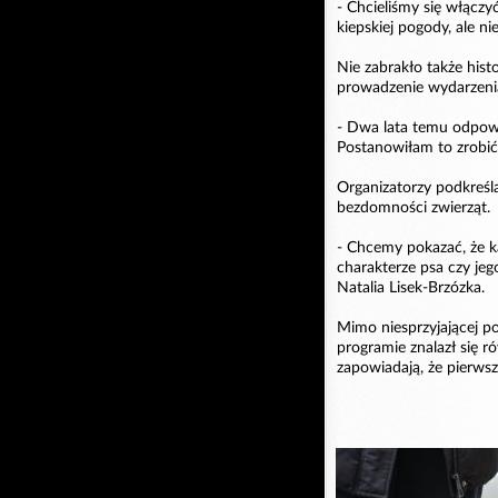
- Chcieliśmy się włącz
kiepskiej pogody, ale n
Nie zabrakło także hist
prowadzenie wydarzenia
- Dwa lata temu odpowi
Postanowiłam to zrobić.
Organizatorzy podkreśl
bezdomności zwierząt.
- Chcemy pokazać, że ka
charakterze psa czy jeg
Natalia Lisek-Brzózka.
Mimo niesprzyjającej po
programie znalazł się r
zapowiadają, że pierwsz