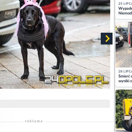
25 LIPC
Wypadek
Niemodl
osoby w
28 LIPC
Śmierć c
wyniki s
matki
reklama