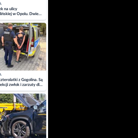
A
 na ulicy
ińskiej w Opolu. Dwie
 szpitalu
A
zterolatki z Gogolina. Są
ekcji zwłok i zarzuty dla