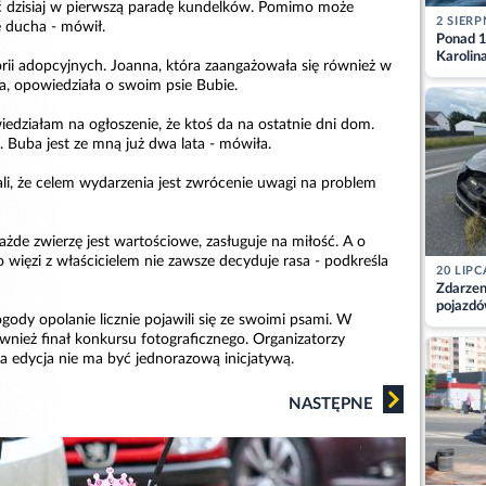
yć dzisiaj w pierwszą paradę kundelków. Pomimo może
2 SIERP
ie ducha - mówił.
Ponad 1
Karolin
orii adopcyjnych. Joanna, która zaangażowała się również w
przez Ba
, opowiedziała o swoim psie Bubie.
Aktuali
edziałam na ogłoszenie, że ktoś da na ostatnie dni dom.
 Buba jest ze mną już dwa lata - mówiła.
ali, że celem wydarzenia jest zwrócenie uwagi na problem
żde zwierzę jest wartościowe, zasługuje na miłość. A o
o więzi z właścicielem nie zawsze decyduje rasa - podkreśla
20 LIPC
Zdarzen
pojazdó
gody opolanie licznie pojawili się ze swoimi psami. W
z kiero
ównież finał konkursu fotograficznego. Organizatorzy
kajdank
a edycja nie ma być jednorazową inicjatywą.
NASTĘPNE