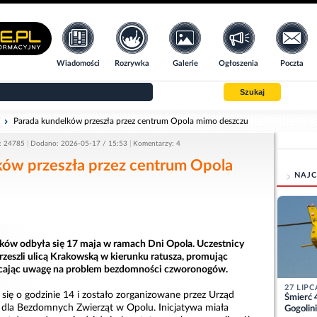
Wiadomości
Rozrywka
Galerie
Ogłoszenia
Poczta
Szukaj
i
Parada kundelków przeszła przez centrum Opola mimo deszczu
: 24785
Dodano: 2026-05-17 / 15:53
Komentarzy: 4
ków przeszła przez centrum Opola
NAJC
ków odbyła się 17 maja w ramach Dni Opola. Uczestnicy
rzeszli ulicą Krakowską w kierunku ratusza, promując
racając uwagę na problem bezdomności czworonogów.
27 LIPC
się o godzinie 14 i zostało zorganizowane przez Urząd
Śmierć 
 dla Bezdomnych Zwierząt w Opolu. Inicjatywa miała
Gogolini