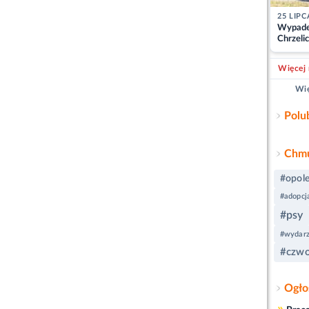
25 LIPC
Wypade
Chrzelic
zablok
Więcej 
Wię
Polu
Chmu
#opol
#adopcj
#psy
#wydarz
#czwo
Ogło