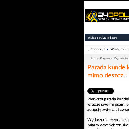
24opole.pl
Wiadomośc
Autor: Dagmara
Wyświetleń
Parada kundel
mimo deszczu
Pierwsza parada kundel
wraz ze swoimi psami p
adopcję zwierząt i zw
Wydarzenie rozpoczęło 
Miasta oraz Schronisko