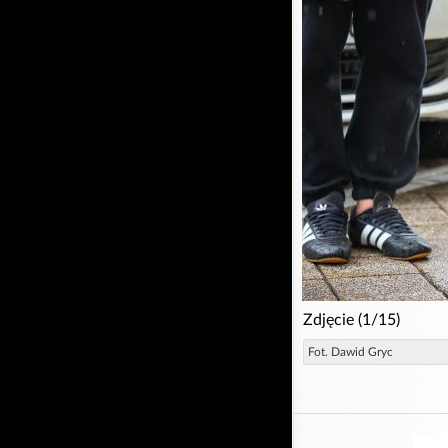
Zdjęcie (1/15)
Fot. Dawid Gryc