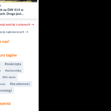
A
k na DW 414 w
ach. Droga jest
owana
najczęściej czytanych →
cej najnowszych →
b nas!
ra tagów
e
#zwierzęta
a
#schronisko
#dni-opola
#bezdomność
enia
ronogi
szenia