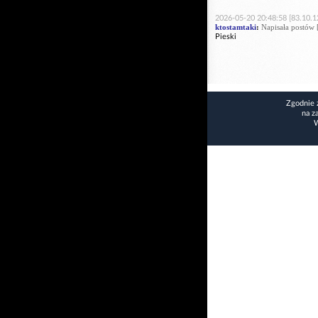
2026-05-20 20:48:58 [83.10.1
ktostamtaki
:
Napisała postów 
Pieski
Zgodnie 
na z
W