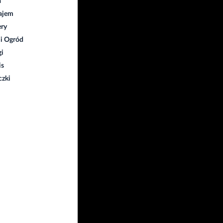
a
ajem
ry
i Ogród
gi
is
czki