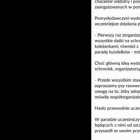
charakter oddolny i pow
zaangażowanych w pom
Pomysłodawczyni wydarze
wcześniejsze działania 
- Pierwszy raz zorgani
wszystkie datki na sch
koleżankami, również z
paradę kundelków - mó
Choć główną ideą wydar
schronisk, organizatorzy
- Przede wszystkim staw
zapraszamy psy rasowe,
uwagę na to, żeby adopt
mówiła współorganizat
Hasło przewodnie uczest
W paradzie uczestniczy
będących z nimi od szc
przyszedł ze swoim pr