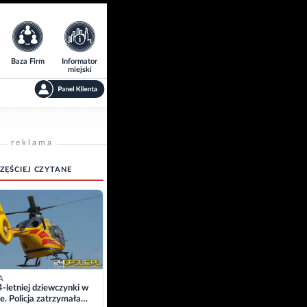
Baza Firm
Informator
miejski
reklama
ZĘŚCIEJ CZYTANE
A
4-letniej dziewczynki w
e. Policja zatrzymała