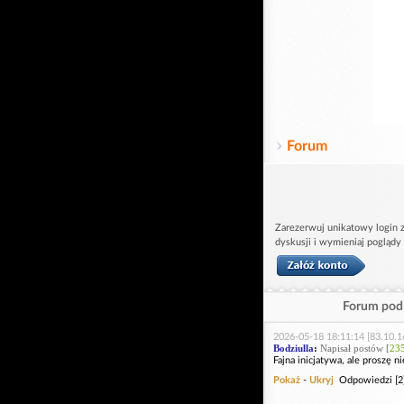
Forum
Zarezerwuj unikatowy login z
dyskusji i wymieniaj poglądy
Forum pod 
2026-05-18 18:11:14 [83.10.1
Bodziulla
:
Napisał postów [
23
Fajna inicjatywa, ale proszę n
Pokaż
-
Ukryj
Odpowiedzi [2