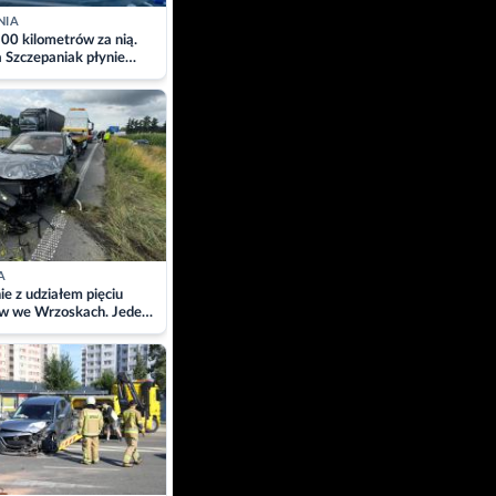
NIA
00 kilometrów za nią.
a Szczepaniak płynie
łtyk dla Piotra.
zacja
A
ie z udziałem pięciu
w we Wrzoskach. Jeden
wców zabrany w
ach