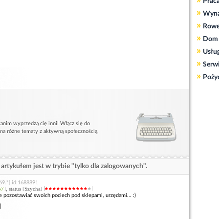
»
Prac
»
Wyn
»
Rowe
»
Dom 
»
Usłu
»
Serw
»
Poży
anim wyprzedzą cię inni! Włącz się do
 na różne tematy z aktywną społecznością.
artykułem jest w trybie "tylko dla zalogowanych".
69.*] id:1688891
57
], status [Szycha]
ie pozostawiać swoich pociech pod sklepami, urzędami... :)
]