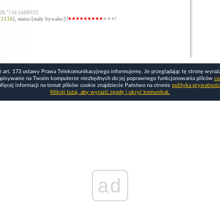
28.*] id:1688925
[
1116
], status [stały bywalec]
z art. 173 ustawy Prawa Telekomunikacyjnego informujemy, że przeglądając tę stronę wyraż
apisywanie na Twoim komputerze niezbędnych do jej poprawnego funkcjonowania plików
co
ięcej informacji na temat plików cookie znajdziecie Państwo na stronie
polityka prywatnośc
Kliknij tutaj, aby wyrazić zgodę i ukryć komunikat.
ad