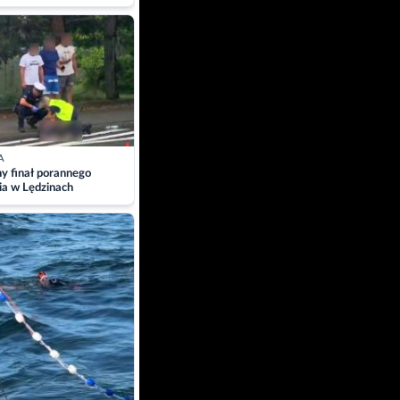
A
ny finał porannego
ia w Lędzinach