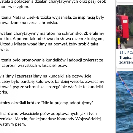
matkę
stała z połączenia działań charytatywnych oraz pasji osób
oc zwierzętom.
nia Natalia Lisek-Brzózka wyjaśniała, że inspiracją były
prowadzone na rzecz schroniska.
zowałam charytatywny maraton na schronisko. Zbieraliśmy
ronisko. A potem tak od słowa do słowa razem z kolegami,
 Urzędu Miasta wpadliśmy na pomysł, żeby zrobić taką
wiła.
15 LIPC
Tragicz
zenia było promowanie kundelków i adopcji zwierząt ze
zdarzen
 zaprosili wszystkich właścicieli psów.
ialiśmy i zapraszaliśmy na kundelki, ale oczywiście
 żeby było bardziej kolorowo, bardziej wesoło. Zwracamy
ować psy ze schroniska, szczególnie właśnie te kundelki -
orka.
nicy określali krótko: "Nie kupujemy, adoptujemy".
li zarówno właściciele psów adoptowanych, jak i tych
zeniaka. Marcin, funkcjonariusz Komendy Wojewódzkiej,
ywatnym psem.