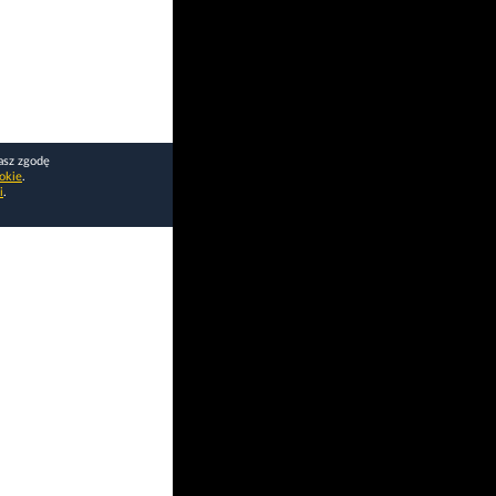
asz zgodę
okie
.
i
.