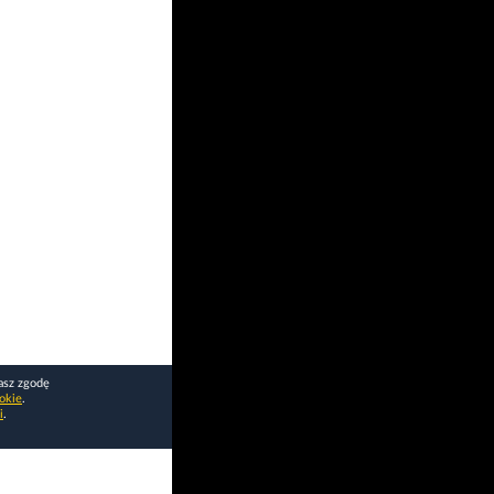
asz zgodę
okie
.
i
.