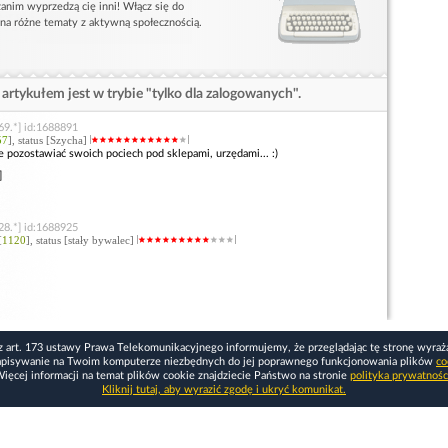
anim wyprzedzą cię inni! Włącz się do
 na różne tematy z aktywną społecznością.
artykułem jest w trybie "tylko dla zalogowanych".
69.*] id:1688891
57
], status [Szycha]
ie pozostawiać swoich pociech pod sklepami, urzędami... :)
]
28.*] id:1688925
[
1120
], status [stały bywalec]
z art. 173 ustawy Prawa Telekomunikacyjnego informujemy, że przeglądając tę stronę wyraż
apisywanie na Twoim komputerze niezbędnych do jej poprawnego funkcjonowania plików
co
ięcej informacji na temat plików cookie znajdziecie Państwo na stronie
polityka prywatnośc
Kliknij tutaj, aby wyrazić zgodę i ukryć komunikat.