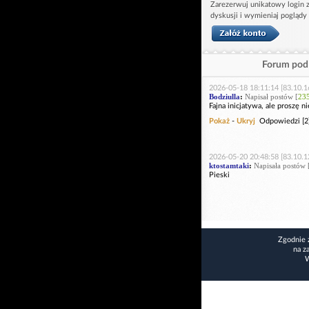
Zarezerwuj unikatowy login z
dyskusji i wymieniaj poglądy
Forum pod 
2026-05-18 18:11:14 [83.10.1
Bodziulla
:
Napisał postów [
23
Fajna inicjatywa, ale proszę n
Pokaż
-
Ukryj
Odpowiedzi [2
2026-05-20 20:48:58 [83.10.1
ktostamtaki
:
Napisała postów 
Pieski
Zgodnie 
na z
W