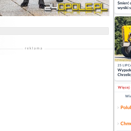
Śmierć c
wyniki s
matki
reklama
25 LIPC
Wypade
Chrzelic
zablok
Więcej 
Wię
Polu
Chmu