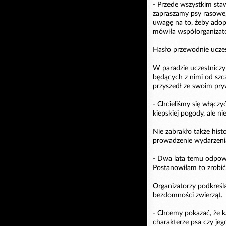
- Przede wszystkim staw
zapraszamy psy rasowe,
uwagę na to, żeby adopt
mówiła współorganizat
Hasło przewodnie uczest
W paradzie uczestniczy
będących z nimi od szc
przyszedł ze swoim pr
- Chcieliśmy się włącz
kiepskiej pogody, ale n
Nie zabrakło także hist
prowadzenie wydarzenia
- Dwa lata temu odpowi
Postanowiłam to zrobić.
Organizatorzy podkreśl
bezdomności zwierząt.
- Chcemy pokazać, że ka
charakterze psa czy jeg