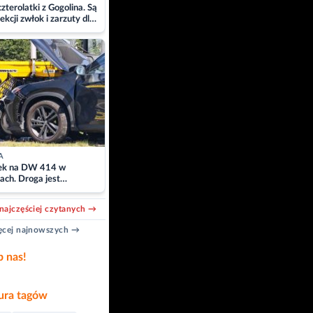
zterolatki z Gogolina. Są
ekcji zwłok i zarzuty dla
A
k na DW 414 w
ach. Droga jest
owana
najczęściej czytanych →
cej najnowszych →
b nas!
ra tagów