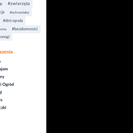
e
#zwierzęta
cja
#schronisko
#dni-opola
#bezdomność
enia
onogi
szenia
a
ajem
ry
i Ogród
gi
is
czki