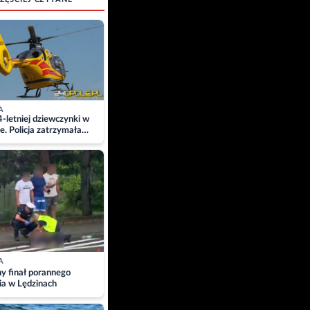
A
4-letniej dziewczynki w
e. Policja zatrzymała
A
ny finał porannego
ia w Lędzinach