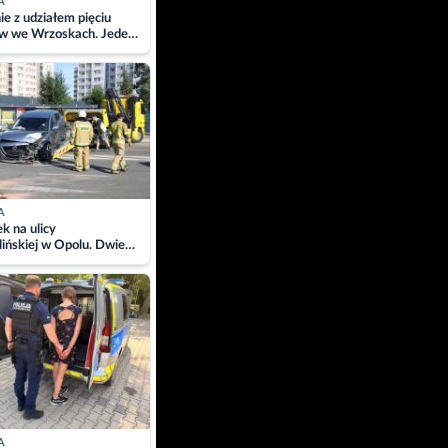
A
ie z udziałem pięciu
w we Wrzoskach. Jeden
wców zabrany w
ach
A
 na ulicy
ińskiej w Opolu. Dwie
 szpitalu
A