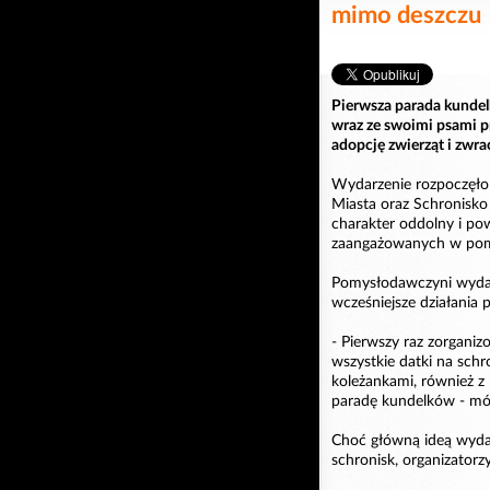
mimo deszczu
Pierwsza parada kundel
wraz ze swoimi psami p
adopcję zwierząt i zw
Wydarzenie rozpoczęło 
Miasta oraz Schronisko
charakter oddolny i pow
zaangażowanych w pom
Pomysłodawczyni wydarze
wcześniejsze działania 
- Pierwszy raz zorgani
wszystkie datki na sch
koleżankami, również z
paradę kundelków - mó
Choć główną ideą wydar
schronisk, organizatorzy