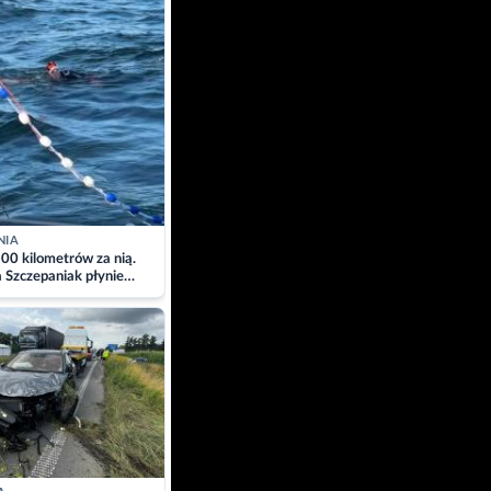
NIA
00 kilometrów za nią.
a Szczepaniak płynie
łtyk dla Piotra.
zacja