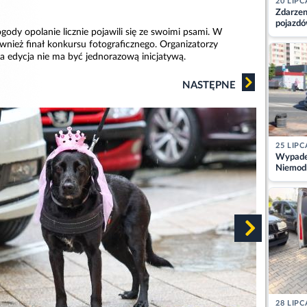
20 LIPC
Zdarzen
pojazdó
gody opolanie licznie pojawili się ze swoimi psami. W
z kiero
ównież finał konkursu fotograficznego. Organizatorzy
kajdank
a edycja nie ma być jednorazową inicjatywą.
NASTĘPNE
25 LIPC
Wypadek
Niemodl
osoby w
28 LIPC