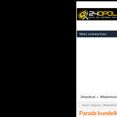
24opole.pl
Wiadomośc
Autor: Dagmara
Wyświetleń
Parada kundel