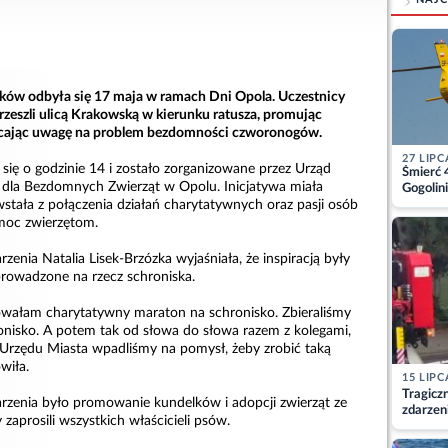
ków odbyła się 17 maja w ramach Dni Opola. Uczestnicy
rzeszli ulicą Krakowską w kierunku ratusza, promując
racając uwagę na problem bezdomności czworonogów.
27 LIPC
się o godzinie 14 i zostało zorganizowane przez Urząd
Śmierć 
 dla Bezdomnych Zwierząt w Opolu. Inicjatywa miała
Gogolini
matkę
stała z połączenia działań charytatywnych oraz pasji osób
oc zwierzętom.
nia Natalia Lisek-Brzózka wyjaśniała, że inspiracją były
prowadzone na rzecz schroniska.
zowałam charytatywny maraton na schronisko. Zbieraliśmy
ronisko. A potem tak od słowa do słowa razem z kolegami,
 Urzędu Miasta wpadliśmy na pomysł, żeby zrobić taką
wiła.
15 LIPC
Tragicz
zenia było promowanie kundelków i adopcji zwierząt ze
zdarzen
 zaprosili wszystkich właścicieli psów.