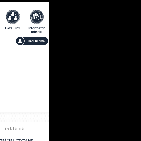
Baza Firm
Informator
miejski
reklama
ZĘŚCIEJ CZYTANE