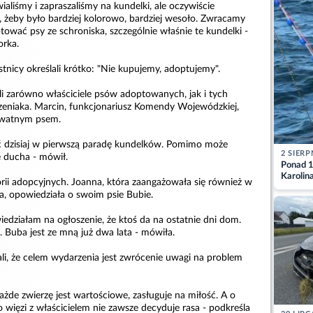
ialiśmy i zapraszaliśmy na kundelki, ale oczywiście
 żeby było bardziej kolorowo, bardziej wesoło. Zwracamy
ować psy ze schroniska, szczególnie właśnie te kundelki -
orka.
nicy określali krótko: "Nie kupujemy, adoptujemy".
li zarówno właściciele psów adoptowanych, jak i tych
zeniaka. Marcin, funkcjonariusz Komendy Wojewódzkiej,
ywatnym psem.
yć dzisiaj w pierwszą paradę kundelków. Pomimo może
2 SIERP
ie ducha - mówił.
Ponad 1
Karolin
orii adopcyjnych. Joanna, która zaangażowała się również w
przez Ba
, opowiedziała o swoim psie Bubie.
Aktuali
edziałam na ogłoszenie, że ktoś da na ostatnie dni dom.
 Buba jest ze mną już dwa lata - mówiła.
ali, że celem wydarzenia jest zwrócenie uwagi na problem
żde zwierzę jest wartościowe, zasługuje na miłość. A o
o więzi z właścicielem nie zawsze decyduje rasa - podkreśla