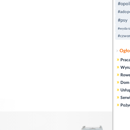
#opol
#adop
#psy
#wydarz
#czwor
Ogło
»
Prac
»
Wyn
»
Rowe
»
Dom 
»
Usłu
»
Serw
»
Poży