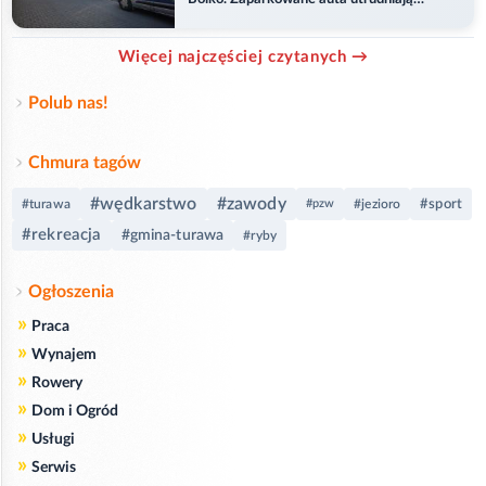
przejazd
Więcej najczęściej czytanych →
Polub nas!
Chmura tagów
#wędkarstwo
#zawody
#sport
#turawa
#pzw
#jezioro
#rekreacja
#gmina-turawa
#ryby
Ogłoszenia
»
Praca
»
Wynajem
»
Rowery
»
Dom i Ogród
»
Usługi
»
Serwis