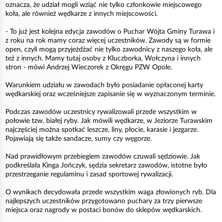
oznacza, że udział mogli wziąć nie tylko członkowie miejscowego
koła, ale również wędkarze z innych miejscowości.
- To już jest kolejna edycja zawodów o Puchar Wójta Gminy Turawa i
z roku na rok mamy coraz więcej uczestników. Zawody są w formie
open, czyli mogą przyjeżdżać nie tylko zawodnicy z naszego koła, ale
też z innych. Mamy tutaj osoby z Kluczborka, Wołczyna i innych
stron - mówi Andrzej Wieczorek z Okręgu PZW Opole.
Warunkiem udziału w zawodach było posiadanie opłaconej karty
wędkarskiej oraz wcześniejsze zapisanie się w wyznaczonym terminie.
Podczas zawodów uczestnicy rywalizowali przede wszystkim w
połowie tzw. białej ryby. Jak mówili wędkarze, w Jeziorze Turawskim
najczęściej można spotkać leszcze, liny, płocie, karasie i jezgarze.
Pojawiają się także sandacze, sumy czy węgorze.
Nad prawidłowym przebiegiem zawodów czuwali sędziowie. Jak
podkreślała Kinga Jończyk, sędzia sekretarz zawodów, istotne było
przestrzeganie regulaminu i zasad sportowej rywalizacji.
O wynikach decydowała przede wszystkim waga złowionych ryb. Dla
najlepszych uczestników przygotowano puchary za trzy pierwsze
miejsca oraz nagrody w postaci bonów do sklepów wędkarskich.