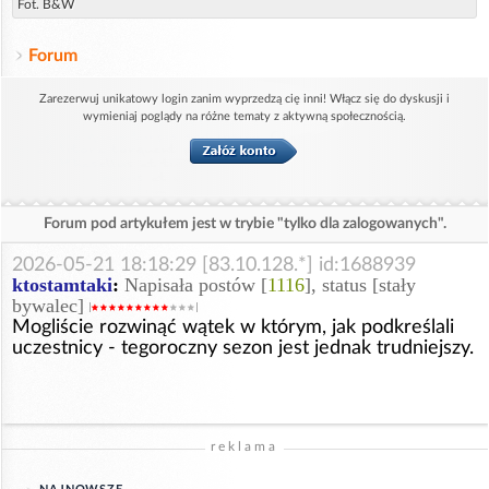
Fot. B&W
Forum
Zarezerwuj unikatowy login zanim wyprzedzą cię inni! Włącz się do dyskusji i
wymieniaj poglądy na różne tematy z aktywną społecznością.
Forum pod artykułem jest w trybie "tylko dla zalogowanych".
2026-05-21 18:18:29 [83.10.128.*] id:1688939
ktostamtaki
:
Napisała postów [
1116
], status [stały
bywalec]
Mogliście rozwinąć wątek w którym, jak podkreślali
uczestnicy - tegoroczny sezon jest jednak trudniejszy.
reklama