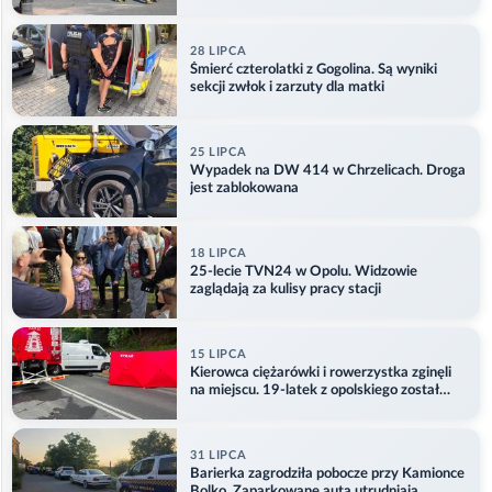
28 LIPCA
Śmierć czterolatki z Gogolina. Są wyniki
sekcji zwłok i zarzuty dla matki
25 LIPCA
Wypadek na DW 414 w Chrzelicach. Droga
jest zablokowana
18 LIPCA
25-lecie TVN24 w Opolu. Widzowie
zaglądają za kulisy pracy stacji
15 LIPCA
Kierowca ciężarówki i rowerzystka zginęli
na miejscu. 19-latek z opolskiego został
ranny
31 LIPCA
Barierka zagrodziła pobocze przy Kamionce
Bolko. Zaparkowane auta utrudniają