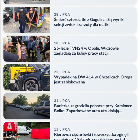
28 LIPCA
Śmierć czterolatki z Gogolina. Są wyniki
sekcji zwłok i zarzuty dla matki
18 LIPCA
25-lecie TVN24 w Opolu. Widzowie
zaglądają za kulisy pracy stacji
25 LIPCA
Wypadek na DW 414 w Chrzelicach. Droga
jest zablokowana
31 LIPCA
Barierka zagrodziła pobocze przy Kamionce
Bolko. Zaparkowane auta utrudniają
przejazd
15 LIPCA
Kierowca ciężarówki i rowerzystka zginęli
na miejscu. 19-latek z opolskiego został