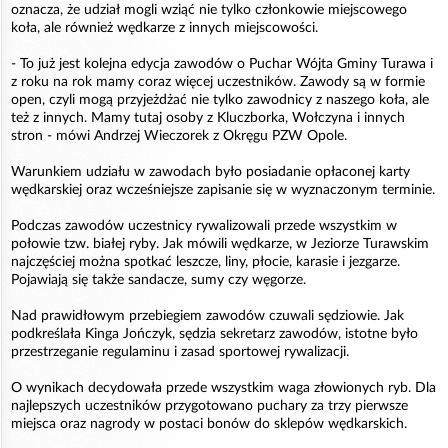
oznacza, że udział mogli wziąć nie tylko członkowie miejscowego
koła, ale również wędkarze z innych miejscowości.
- To już jest kolejna edycja zawodów o Puchar Wójta Gminy Turawa i
z roku na rok mamy coraz więcej uczestników. Zawody są w formie
open, czyli mogą przyjeżdżać nie tylko zawodnicy z naszego koła, ale
też z innych. Mamy tutaj osoby z Kluczborka, Wołczyna i innych
stron - mówi Andrzej Wieczorek z Okręgu PZW Opole.
Warunkiem udziału w zawodach było posiadanie opłaconej karty
wędkarskiej oraz wcześniejsze zapisanie się w wyznaczonym terminie.
Podczas zawodów uczestnicy rywalizowali przede wszystkim w
połowie tzw. białej ryby. Jak mówili wędkarze, w Jeziorze Turawskim
najczęściej można spotkać leszcze, liny, płocie, karasie i jezgarze.
Pojawiają się także sandacze, sumy czy węgorze.
Nad prawidłowym przebiegiem zawodów czuwali sędziowie. Jak
podkreślała Kinga Jończyk, sędzia sekretarz zawodów, istotne było
przestrzeganie regulaminu i zasad sportowej rywalizacji.
O wynikach decydowała przede wszystkim waga złowionych ryb. Dla
najlepszych uczestników przygotowano puchary za trzy pierwsze
miejsca oraz nagrody w postaci bonów do sklepów wędkarskich.