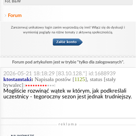
Fot. B&W
Forum
Zarezerwuj unikatowy login zanim wyprzedzą cię inni! Włącz się do dyskusji i
wymieniaj poglądy na różne tematy z aktywną społecznością.
Forum pod artykułem jest w trybie "tylko dla zalogowanych".
2026-05-21 18:18:29 [83.10.128.*] id:1688939
ktostamtaki
:
Napisała postów [
1125
], status [stały
bywalec]
Mogliście rozwinąć wątek w którym, jak podkreślali
uczestnicy - tegoroczny sezon jest jednak trudniejszy.
reklama