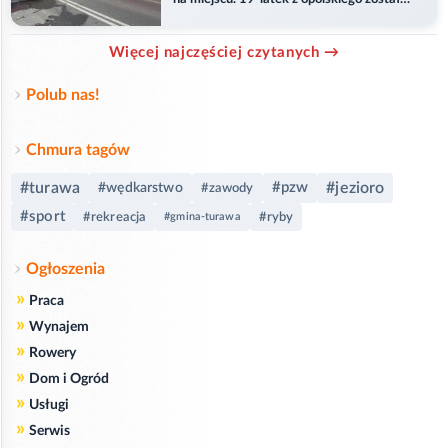
ranny
Więcej najczęściej czytanych →
Polub nas!
Chmura tagów
#turawa
#pzw
#jezioro
#wędkarstwo
#zawody
#sport
#rekreacja
#ryby
#gmina-turawa
Ogłoszenia
»
Praca
»
Wynajem
»
Rowery
»
Dom i Ogród
»
Usługi
»
Serwis