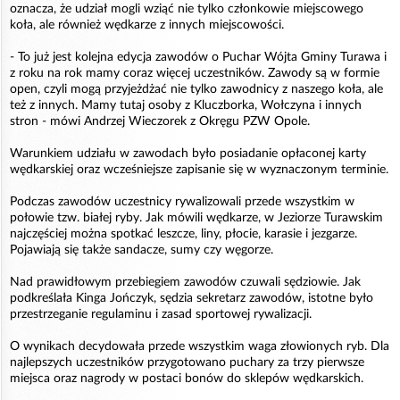
oznacza, że udział mogli wziąć nie tylko członkowie miejscowego
koła, ale również wędkarze z innych miejscowości.
- To już jest kolejna edycja zawodów o Puchar Wójta Gminy Turawa i
z roku na rok mamy coraz więcej uczestników. Zawody są w formie
open, czyli mogą przyjeżdżać nie tylko zawodnicy z naszego koła, ale
też z innych. Mamy tutaj osoby z Kluczborka, Wołczyna i innych
stron - mówi Andrzej Wieczorek z Okręgu PZW Opole.
Warunkiem udziału w zawodach było posiadanie opłaconej karty
wędkarskiej oraz wcześniejsze zapisanie się w wyznaczonym terminie.
Podczas zawodów uczestnicy rywalizowali przede wszystkim w
połowie tzw. białej ryby. Jak mówili wędkarze, w Jeziorze Turawskim
najczęściej można spotkać leszcze, liny, płocie, karasie i jezgarze.
Pojawiają się także sandacze, sumy czy węgorze.
Nad prawidłowym przebiegiem zawodów czuwali sędziowie. Jak
podkreślała Kinga Jończyk, sędzia sekretarz zawodów, istotne było
przestrzeganie regulaminu i zasad sportowej rywalizacji.
O wynikach decydowała przede wszystkim waga złowionych ryb. Dla
najlepszych uczestników przygotowano puchary za trzy pierwsze
miejsca oraz nagrody w postaci bonów do sklepów wędkarskich.