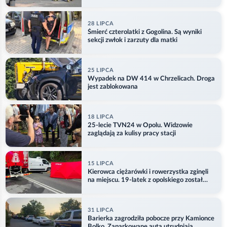
28 LIPCA
Śmierć czterolatki z Gogolina. Są wyniki
sekcji zwłok i zarzuty dla matki
25 LIPCA
Wypadek na DW 414 w Chrzelicach. Droga
jest zablokowana
18 LIPCA
25-lecie TVN24 w Opolu. Widzowie
zaglądają za kulisy pracy stacji
15 LIPCA
Kierowca ciężarówki i rowerzystka zginęli
na miejscu. 19-latek z opolskiego został
ranny
31 LIPCA
Barierka zagrodziła pobocze przy Kamionce
Bolko. Zaparkowane auta utrudniają