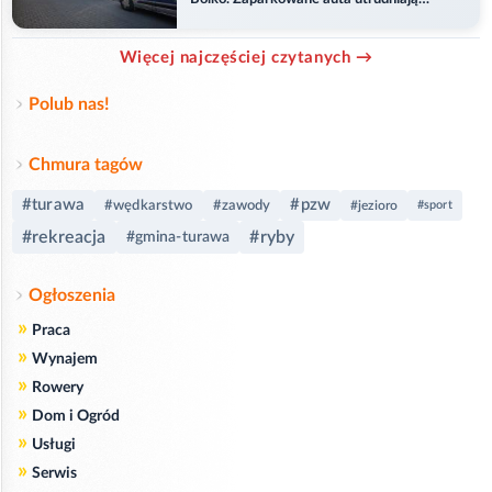
przejazd
Więcej najczęściej czytanych →
Polub nas!
Chmura tagów
#turawa
#pzw
#wędkarstwo
#zawody
#jezioro
#sport
#rekreacja
#ryby
#gmina-turawa
Ogłoszenia
»
Praca
»
Wynajem
»
Rowery
»
Dom i Ogród
»
Usługi
»
Serwis