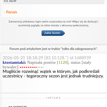
Fot. B&W
Forum
Zarezerwuj unikatowy login zanim wyprzedzą cię inni! Włącz się do dyskusji i
wymieniaj poglądy na różne tematy z aktywną społecznością.
Forum pod artykułem jest w trybie "tylko dla zalogowanych".
2026-05-21 18:18:29 [83.10.128.*] id:1688939
ktostamtaki
:
Napisała postów [
1120
], status [stały
bywalec]
Mogliście rozwinąć wątek w którym, jak podkreślali
uczestnicy - tegoroczny sezon jest jednak trudniejszy.
reklama