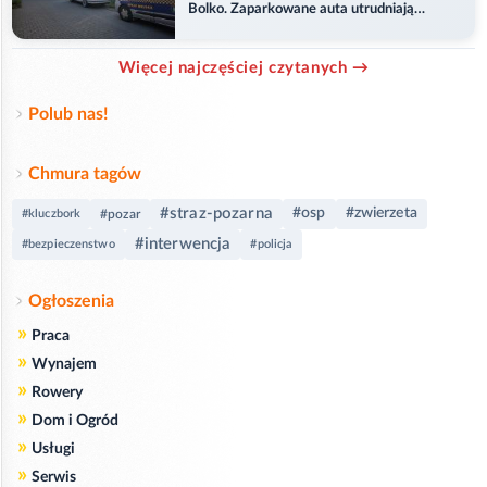
Bolko. Zaparkowane auta utrudniają
przejazd
Więcej najczęściej czytanych →
Polub nas!
Chmura tagów
#straz-pozarna
#osp
#zwierzeta
#kluczbork
#pozar
#interwencja
#bezpieczenstwo
#policja
Ogłoszenia
»
Praca
»
Wynajem
»
Rowery
»
Dom i Ogród
»
Usługi
»
Serwis