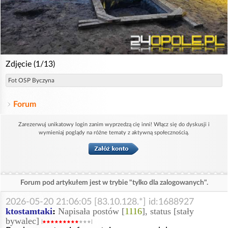
Zdjęcie (1/13)
Fot OSP Byczyna
Forum
Zarezerwuj unikatowy login zanim wyprzedzą cię inni! Włącz się do dyskusji i
wymieniaj poglądy na różne tematy z aktywną społecznością.
Forum pod artykułem jest w trybie "tylko dla zalogowanych".
2026-05-20 21:06:05 [83.10.128.*] id:1688927
ktostamtaki
:
Napisała postów [
1116
], status [stały
bywalec]