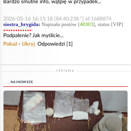
Bardzo smutne info, wątpię w przypadek...
2026-05-16 16:15:18 [84.40.238.*] id:1688874
siostra_brygida
:
Napisała postów [
48303
], status [VIP]
Podpalenie? Jak myślicie...
Pokaż
-
Ukryj
Odpowiedzi [1]
reklama
NAJNOWSZE