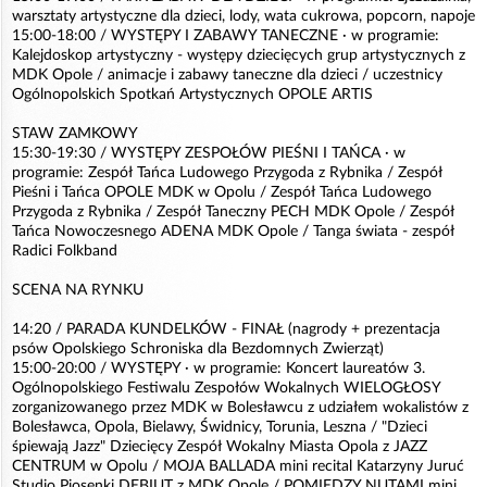
warsztaty artystyczne dla dzieci, lody, wata cukrowa, popcorn, napoje
15:00-18:00 / WYSTĘPY I ZABAWY TANECZNE · w programie:
Kalejdoskop artystyczny - występy dziecięcych grup artystycznych z
MDK Opole / animacje i zabawy taneczne dla dzieci / uczestnicy
Ogólnopolskich Spotkań Artystycznych OPOLE ARTIS
STAW ZAMKOWY
15:30-19:30 / WYSTĘPY ZESPOŁÓW PIEŚNI I TAŃCA · w
programie: Zespół Tańca Ludowego Przygoda z Rybnika / Zespół
Pieśni i Tańca OPOLE MDK w Opolu / Zespół Tańca Ludowego
Przygoda z Rybnika / Zespół Taneczny PECH MDK Opole / Zespół
Tańca Nowoczesnego ADENA MDK Opole / Tanga świata - zespół
Radici Folkband
SCENA NA RYNKU
14:20 / PARADA KUNDELKÓW - FINAŁ (nagrody + prezentacja
psów Opolskiego Schroniska dla Bezdomnych Zwierząt)
15:00-20:00 / WYSTĘPY · w programie: Koncert laureatów 3.
Ogólnopolskiego Festiwalu Zespołów Wokalnych WIELOGŁOSY
zorganizowanego przez MDK w Bolesławcu z udziałem wokalistów z
Bolesławca, Opola, Bielawy, Świdnicy, Torunia, Leszna / "Dzieci
śpiewają Jazz" Dziecięcy Zespół Wokalny Miasta Opola z JAZZ
CENTRUM w Opolu / MOJA BALLADA mini recital Katarzyny Juruć
Studio Piosenki DEBIUT z MDK Opole / POMIĘDZY NUTAMI mini