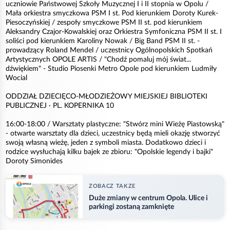
uczniowie Państwowej Szkoły Muzycznej I i II stopnia w Opolu /
Mała orkiestra smyczkowa PSM I st. Pod kierunkiem Doroty Kurek-
Piesoczyńskiej / zespoły smyczkowe PSM II st. pod kierunkiem
Aleksandry Czajor-Kowalskiej oraz Orkiestra Symfoniczna PSM II st. I
soliści pod kierunkiem Karoliny Nowak / Big Band PSM II st. -
prowadzący Roland Mendel / uczestnicy Ogólnopolskich Spotkań
Artystycznych OPOLE ARTIS / "Chodź pomaluj mój świat...
dźwiękiem" - Studio Piosenki Metro Opole pod kierunkiem Ludmiły
Wocial
ODDZIAŁ DZIECIĘCO-MŁODZIEŻOWY MIEJSKIEJ BIBLIOTEKI
PUBLICZNEJ · PL. KOPERNIKA 10
16:00-18:00 / Warsztaty plastyczne: "Stwórz mini Wieżę Piastowską"
- otwarte warsztaty dla dzieci, uczestnicy będą mieli okazję stworzyć
swoją własną wieżę, jeden z symboli miasta. Dodatkowo dzieci i
rodzice wysłuchają kilku bajek ze zbioru: "Opolskie legendy i bajki"
Doroty Simonides
ZOBACZ TAKZE
Duże zmiany w centrum Opola. Ulice i
parkingi zostaną zamknięte