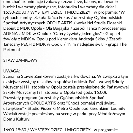
dmuchańce, animacje i zabawy, szczudlarze, balony, malowanie
buziek i warsztaty plastyczne, fotobudka i warsztaty dla dzieci
15:30-20:30 / WYSTĘPY DZIECI I MŁODZIEŻY · w programie: "W
rytmach zumby" Szkoła Tańca Fokus / uczestnicy Ogólnopolskich
Spotkań Artystycznych OPOLE ARTIS / wokaliści Studia Piosenki
Debiut z MDK Opole - Ola Bugajska / Zespół Tańca Nowoczesnego
ADENA z MDK w Opolu / "Cztery żywioły jeden głos" - Grupa 4
żywioły z MDK w Opolu pod kierunkiem Andrzeja Skiby / Zespół
Taneczny PECH z MDK w Opolu / "Nim nadejdzie świt" - grupa The
Partment
STAW ZAMKOWY
UWAGA:
Scena na Stawie Zamkowym zostaje zlikwidowana. W związku z tym
dzisiejsze występy uczniów zespołów i orkiestr Państwowej Szkoły
Muzycznej I i II stopnia w Opolu zostają przeniesione do Państwowej
Szkoły Muzycznej I i II stopnia w Opolu (od godz. 16:00).
Pozostały program (uczestnicy Ogólnopolskich Spotkań
Artystycznych OPOLE ARTIS oraz "Chodź pomaluj mój świat...
dźwiękiem" - Studio Piosenki Metro Opole pod kierunkiem Ludmiły
Wocial) zostaje przeniesiony na scenę w parku przy Młodzieżowym
Domu Kultury.
16:00-19:30 / WYSTĘPY DZIECI I MŁODZIEŻY · w programie: