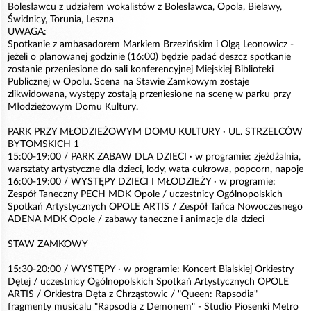
Bolesławcu z udziałem wokalistów z Bolesławca, Opola, Bielawy,
Świdnicy, Torunia, Leszna
UWAGA:
Spotkanie z ambasadorem Markiem Brzezińskim i Olgą Leonowicz -
jeżeli o planowanej godzinie (16:00) będzie padać deszcz spotkanie
zostanie przeniesione do sali konferencyjnej Miejskiej Biblioteki
Publicznej w Opolu. Scena na Stawie Zamkowym zostaje
zlikwidowana, występy zostają przeniesione na scenę w parku przy
Młodzieżowym Domu Kultury.
PARK PRZY MŁODZIEŻOWYM DOMU KULTURY · UL. STRZELCÓW
BYTOMSKICH 1
15:00-19:00 / PARK ZABAW DLA DZIECI · w programie: zjeżdżalnia,
warsztaty artystyczne dla dzieci, lody, wata cukrowa, popcorn, napoje
16:00-19:00 / WYSTĘPY DZIECI I MŁODZIEŻY · w programie:
Zespół Taneczny PECH MDK Opole / uczestnicy Ogólnopolskich
Spotkań Artystycznych OPOLE ARTIS / Zespół Tańca Nowoczesnego
ADENA MDK Opole / zabawy taneczne i animacje dla dzieci
STAW ZAMKOWY
15:30-20:00 / WYSTĘPY · w programie: Koncert Bialskiej Orkiestry
Dętej / uczestnicy Ogólnopolskich Spotkań Artystycznych OPOLE
ARTIS / Orkiestra Dęta z Chrząstowic / "Queen: Rapsodia"
fragmenty musicalu "Rapsodia z Demonem" - Studio Piosenki Metro