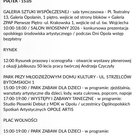
PIĄTEK · 15.05
GALERIA SZTUKI WSPÓŁCZESNEJ · sala tymczasowa - Pl. Teatralny
13, Galeria Opolanin, 1 piętro, wejście od strony bloków + Galeria
ZPAP Pierwsze Piętro ·ul. Krakowska 1, wejście od ul. św. Wojciecha
10:00-18:00 / SALON WIOSENNY 2026 - konkursowa prezentacja
opolskiego środowiska artystycznego / podczas Dni Opola wstęp
bezpłatny
RYNEK
12:00 Rysunek prasowy i scenografia - otwarcie wystawy plenerowej
z okazji jubileuszu 50-lecia pracy twórczej Andrzeja Czyczyły
PARK PRZY MŁODZIEŻOWYM DOMU KULTURY · UL. STRZELCÓW
BYTOMSKICH 1
15:00-19:00 / PARK ZABAW DLA DZIECI · w programie: zjeżdżalnia,
warsztaty artystyczne dla dzieci, lody, wata cukrowa, popcorn, napoje
17:00-19:00 / WYSTĘPY I ZABAWY TANECZNE · w programie:
Studio Piosenki Debiut z MDK w Opolu / uczestnicy Ogólnopolskich
Spotkań Artystycznych OPOLE ARTIS
PLAC WOLNOŚCI
15:00-19:00 / PARK ZABAW DLA DZIECI · w programie: