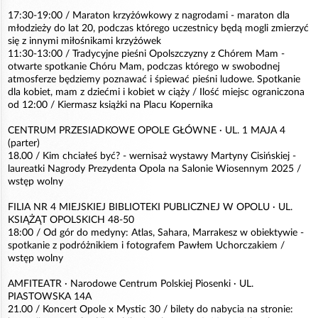
17:30-19:00 / Maraton krzyżówkowy z nagrodami - maraton dla
młodzieży do lat 20, podczas którego uczestnicy będą mogli zmierzyć
się z innymi miłośnikami krzyżówek
11:30-13:00 / Tradycyjne pieśni Opolszczyzny z Chórem Mam -
otwarte spotkanie Chóru Mam, podczas którego w swobodnej
atmosferze będziemy poznawać i śpiewać pieśni ludowe. Spotkanie
dla kobiet, mam z dziećmi i kobiet w ciąży / Ilość miejsc ograniczona
od 12:00 / Kiermasz książki na Placu Kopernika
CENTRUM PRZESIADKOWE OPOLE GŁÓWNE · UL. 1 MAJA 4
(parter)
18.00 / Kim chciałeś być? - wernisaż wystawy Martyny Cisińskiej -
laureatki Nagrody Prezydenta Opola na Salonie Wiosennym 2025 /
wstęp wolny
FILIA NR 4 MIEJSKIEJ BIBLIOTEKI PUBLICZNEJ W OPOLU · UL.
KSIĄŻĄT OPOLSKICH 48-50
18:00 / Od gór do medyny: Atlas, Sahara, Marrakesz w obiektywie -
spotkanie z podróżnikiem i fotografem Pawłem Uchorczakiem /
wstęp wolny
AMFITEATR · Narodowe Centrum Polskiej Piosenki · UL.
PIASTOWSKA 14A
21.00 / Koncert Opole x Mystic 30 / bilety do nabycia na stronie: