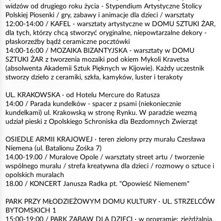
widzów od drugiego roku życia - Stypendium Artystyczne Stolicy
Polskiej Piosenki / gry, zabawy i animacje dla dzieci / warsztaty
12:00-14:00 / KAFEL - warsztaty artystyczne w DOMU SZTUKI ŻAR,
dla tych, którzy chcą stworzyć oryginalne, niepowtarzalne dekory -
płaskorzeźby bądź ceramiczne pocztówki
14:00-16:00 / MOZAIKA BIZANTYJSKA - warsztaty w DOMU
SZTUKI ŻAR z tworzenia mozaiki pod okiem Mykoli Kravetsa
(absolwenta Akademii Sztuk Pięknych w Kijowie). Każdy uczestnik
stworzy dzieło z ceramiki, szkła, kamyków, luster i terakoty
UL. KRAKOWSKA · od Hotelu Mercure do Ratusza
14:00 / Parada kundelków - spacer z psami (niekoniecznie
kundelkami) ul. Krakowską w stronę Rynku. W paradzie wezmą
udział pieski z Opolskiego Schroniska dla Bezdomnych Zwierząt
OSIEDLE ARMII KRAJOWEJ · teren zielony przy muralu Czesława
Niemena (ul. Batalionu Zośka 7)
14.00-19.00 / Muralove Opole / warsztaty street artu / tworzenie
wspólnego muralu / strefa kreatywna dla dzieci / rozmowy o sztuce i
opolskich muralach
18.00 / KONCERT Janusza Radka pt. "Opowieść Niemenem"
PARK PRZY MŁODZIEŻOWYM DOMU KULTURY · UL. STRZELCÓW
BYTOMSKICH 1
15:00-19:00 / PARK ZABAW DLA DZIECI · w programie: zjeżdżalnia,