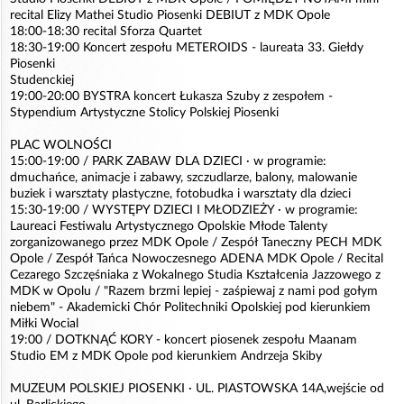
recital Elizy Mathei Studio Piosenki DEBIUT z MDK Opole
18:00-18:30 recital Sforza Quartet
18:30-19:00 Koncert zespołu METEROIDS - laureata 33. Giełdy
Piosenki
Studenckiej
19:00-20:00 BYSTRA koncert Łukasza Szuby z zespołem -
Stypendium Artystyczne Stolicy Polskiej Piosenki
PLAC WOLNOŚCI
15:00-19:00 / PARK ZABAW DLA DZIECI · w programie:
dmuchańce, animacje i zabawy, szczudlarze, balony, malowanie
buziek i warsztaty plastyczne, fotobudka i warsztaty dla dzieci
15:30-19:00 / WYSTĘPY DZIECI I MŁODZIEŻY · w programie:
Laureaci Festiwalu Artystycznego Opolskie Młode Talenty
zorganizowanego przez MDK Opole / Zespół Taneczny PECH MDK
Opole / Zespół Tańca Nowoczesnego ADENA MDK Opole / Recital
Cezarego Szczęśniaka z Wokalnego Studia Kształcenia Jazzowego z
MDK w Opolu / "Razem brzmi lepiej - zaśpiewaj z nami pod gołym
niebem" - Akademicki Chór Politechniki Opolskiej pod kierunkiem
Miłki Wocial
19:00 / DOTKNĄĆ KORY - koncert piosenek zespołu Maanam
Studio EM z MDK Opole pod kierunkiem Andrzeja Skiby
MUZEUM POLSKIEJ PIOSENKI · UL. PIASTOWSKA 14A,wejście od