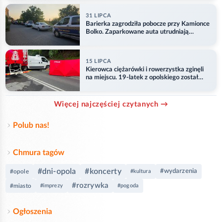
31 LIPCA
Barierka zagrodziła pobocze przy Kamionce
Bolko. Zaparkowane auta utrudniają
przejazd
15 LIPCA
Kierowca ciężarówki i rowerzystka zginęli
na miejscu. 19-latek z opolskiego został
ranny
Więcej najczęściej czytanych →
Polub nas!
Chmura tagów
#dni-opola
#koncerty
#wydarzenia
#opole
#kultura
#rozrywka
#miasto
#imprezy
#pogoda
Ogłoszenia