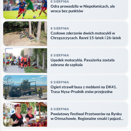
8 SIERPNIA
Odra prowadziła w Niepołomicach, ale
wraca bez punktów
8 SIERPNIA
Czołowe zderzenie dwóch motocykli w
Chrząszczycach. Ranni 15-latek i 26-latek
8 SIERPNIA
Upadek motocykla. Pasażerka została
zabrana do szpitala
8 SIERPNIA
Ogień strawił busa z meblami na DK41.
Trasa Nysa-Prudnik znów przejezdna
8 SIERPNIA
Powiatowy Festiwal Przetworów na Rynku
w Otmuchowie. Regionalne smaki i pojazdy
służb