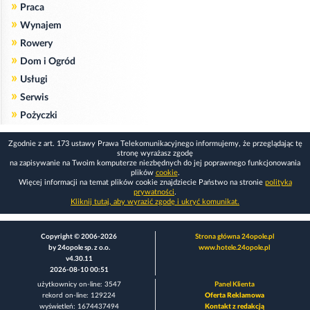
»
Praca
»
Wynajem
»
Rowery
»
Dom i Ogród
»
Usługi
»
Serwis
»
Pożyczki
Zgodnie z art. 173 ustawy Prawa Telekomunikacyjnego informujemy, że przeglądając tę
stronę wyrażasz zgodę
na zapisywanie na Twoim komputerze niezbędnych do jej poprawnego funkcjonowania
plików
cookie
.
Więcej informacji na temat plików cookie znajdziecie Państwo na stronie
polityka
prywatności
.
Kliknij tutaj, aby wyrazić zgodę i ukryć komunikat.
Copyright © 2006-2026
Strona główna 24opole.pl
by 24opole sp. z o.o.
www.hotele.24opole.pl
v4.30.11
2026-08-10 00:51
użytkownicy on-line: 3547
Panel Klienta
rekord on-line: 129224
Oferta Reklamowa
wyświetleń: 1674437494
Kontakt z redakcją