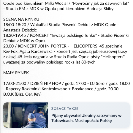
Opole pod kierunkiem Miłki Wocial / "Powróćmy jak za dawnych lat"
- Studio EM z MDK w Opolu pod kierunkiem Andrzeja Skiby
SCENA NA RYNKU
18:00-18:20 / Wokaliści Studia Piosenki Debiut z MDK Opole -
Anastazja Dziedzic
18.20-19:45 / KONCERT "Inwazja polskiego funku" - Studio Piosenki
Debiut z MDK w Opolu
20.00 / KONCERT JOHN PORTER - HELICOPTERS '45 gościnnie
Kev Fox, Agata Karczewska - koncert jest częścią jubileuszowej trasy
z okazji 45-lecia nagrania w Studio Radia Opole płyty "Helicopters"
uważanej za podwaliny polskiego rocka lat 80-tych
MAŁY RYNEK
17:00-21:00 / DZIEŃ HIP HOP / godz. 17.00 - DJ Soro / godz. 18.00
- Raperzy Rozkminki Kontrolowane + Breakdance / godz. 20.00 -
B.O.K (Bisz, Oer, Key)
ZOBACZ TAKZE
Pijany obywatel Ukrainy zatrzymany w
Tułowicach. Musi opuścić Polskę