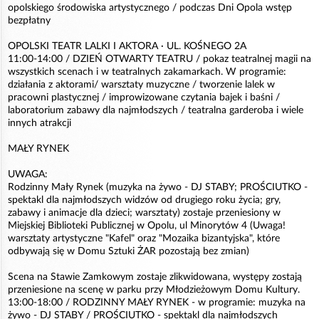
opolskiego środowiska artystycznego / podczas Dni Opola wstęp
bezpłatny
OPOLSKI TEATR LALKI I AKTORA · UL. KOŚNEGO 2A
11:00-14:00 / DZIEŃ OTWARTY TEATRU / pokaz teatralnej magii na
wszystkich scenach i w teatralnych zakamarkach. W programie:
działania z aktorami/ warsztaty muzyczne / tworzenie lalek w
pracowni plastycznej / improwizowane czytania bajek i baśni /
laboratorium zabawy dla najmłodszych / teatralna garderoba i wiele
innych atrakcji
MAŁY RYNEK
UWAGA:
Rodzinny Mały Rynek (muzyka na żywo - DJ STABY; PROŚCIUTKO -
spektakl dla najmłodszych widzów od drugiego roku życia; gry,
zabawy i animacje dla dzieci; warsztaty) zostaje przeniesiony w
Miejskiej Biblioteki Publicznej w Opolu, ul Minorytów 4 (Uwaga!
warsztaty artystyczne "Kafel" oraz "Mozaika bizantyjska", które
odbywają się w Domu Sztuki ŻAR pozostają bez zmian)
Scena na Stawie Zamkowym zostaje zlikwidowana, występy zostają
przeniesione na scenę w parku przy Młodzieżowym Domu Kultury.
13:00-18:00 / RODZINNY MAŁY RYNEK - w programie: muzyka na
żywo - DJ STABY / PROŚCIUTKO - spektakl dla najmłodszych