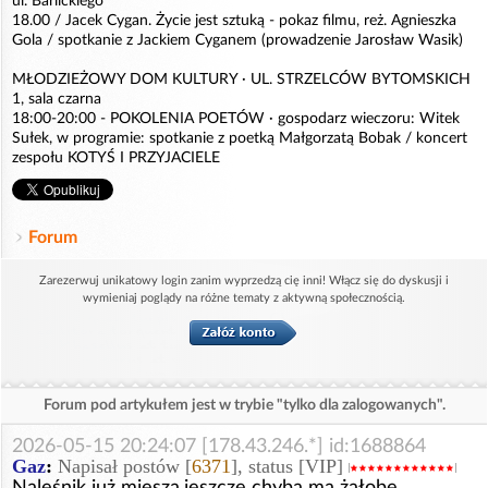
ul. Barlickiego
18.00 / Jacek Cygan. Życie jest sztuką - pokaz filmu, reż. Agnieszka
Gola / spotkanie z Jackiem Cyganem (prowadzenie Jarosław Wasik)
MŁODZIEŻOWY DOM KULTURY · UL. STRZELCÓW BYTOMSKICH
1, sala czarna
18:00-20:00 - POKOLENIA POETÓW · gospodarz wieczoru: Witek
Sułek, w programie: spotkanie z poetką Małgorzatą Bobak / koncert
zespołu KOTYŚ I PRZYJACIELE
Forum
Zarezerwuj unikatowy login zanim wyprzedzą cię inni! Włącz się do dyskusji i
wymieniaj poglądy na różne tematy z aktywną społecznością.
Forum pod artykułem jest w trybie "tylko dla zalogowanych".
2026-05-15 20:24:07 [178.43.246.*] id:1688864
Gaz
:
Napisał postów [
6371
], status [VIP]
Naleśnik już miesza,jeszcze chyba ma żałobe.