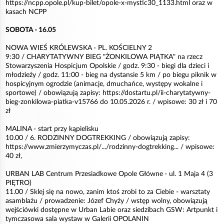
https://ncpp.opole.pl/kup-bilet/opole-x-mystic30_1133.html oraz w
kasach NCPP
SOBOTA · 16.05
NOWA WIEŚ KRÓLEWSKA · PL. KOŚCIELNY 2
9:30 / CHARYTATYWNY BIEG "ŻONKILOWA PIĄTKA" na rzecz
Stowarzyszenia Hospicjum Opolskie / godz. 9:30 - biegi dla dzieci i
młodzieży / godz. 11:00 - bieg na dystansie 5 km / po biegu piknik w
hospicyjnym ogrodzie (animacje, dmuchańce, występy wokalne i
sportowe) / obowiązują zapisy: https://dostartu.pl/ii-charytatywny-
bieg-zonkilowa-piatka-v15766 do 10.05.2026 r. / wpisowe: 30 zł i 70
zł
MALINA · start przy kąpielisku
10.00 / 6. RODZINNY DOGTREKKING / obowiązują zapisy:
https://www.zmierzymyczas.pl/.../rodzinny-dogtrekking... / wpisowe:
40 zł,
URBAN LAB Centrum Przesiadkowe Opole Główne · ul. 1 Maja 4 (3
PIĘTRO)
11.00 / Sklej się na nowo, zanim ktoś zrobi to za Ciebie - warsztaty
asamblażu / prowadzenie: Józef Chyży / wstęp wolny, obowiązują
wejściówki dostępne w Urban Labie oraz siedzibach GSW: Artpunkt i
tymczasowa sala wystaw w Galerii OPOLANIN