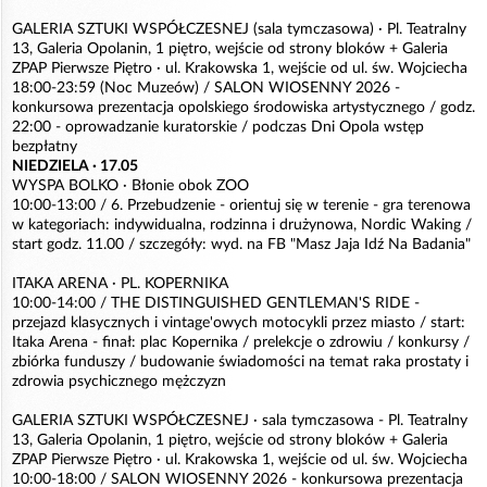
GALERIA SZTUKI WSPÓŁCZESNEJ (sala tymczasowa) · Pl. Teatralny
13, Galeria Opolanin, 1 piętro, wejście od strony bloków + Galeria
ZPAP Pierwsze Piętro · ul. Krakowska 1, wejście od ul. św. Wojciecha
18:00-23:59 (Noc Muzeów) / SALON WIOSENNY 2026 -
konkursowa prezentacja opolskiego środowiska artystycznego / godz.
22:00 - oprowadzanie kuratorskie / podczas Dni Opola wstęp
bezpłatny
NIEDZIELA · 17.05
WYSPA BOLKO · Błonie obok ZOO
10:00-13:00 / 6. Przebudzenie - orientuj się w terenie - gra terenowa
w kategoriach: indywidualna, rodzinna i drużynowa, Nordic Waking /
start godz. 11.00 / szczegóły: wyd. na FB "Masz Jaja Idź Na Badania"
ITAKA ARENA · PL. KOPERNIKA
10:00-14:00 / THE DISTINGUISHED GENTLEMAN'S RIDE -
przejazd klasycznych i vintage'owych motocykli przez miasto / start:
Itaka Arena - finał: plac Kopernika / prelekcje o zdrowiu / konkursy /
zbiórka funduszy / budowanie świadomości na temat raka prostaty i
zdrowia psychicznego mężczyzn
GALERIA SZTUKI WSPÓŁCZESNEJ · sala tymczasowa - Pl. Teatralny
13, Galeria Opolanin, 1 piętro, wejście od strony bloków + Galeria
ZPAP Pierwsze Piętro · ul. Krakowska 1, wejście od ul. św. Wojciecha
10:00-18:00 / SALON WIOSENNY 2026 - konkursowa prezentacja