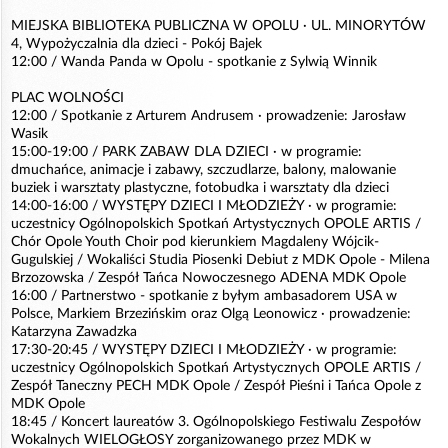
MIEJSKA BIBLIOTEKA PUBLICZNA W OPOLU · UL. MINORYTÓW
4, Wypożyczalnia dla dzieci - Pokój Bajek
12:00 / Wanda Panda w Opolu - spotkanie z Sylwią Winnik
PLAC WOLNOŚCI
12:00 / Spotkanie z Arturem Andrusem · prowadzenie: Jarosław
Wasik
15:00-19:00 / PARK ZABAW DLA DZIECI · w programie:
dmuchańce, animacje i zabawy, szczudlarze, balony, malowanie
buziek i warsztaty plastyczne, fotobudka i warsztaty dla dzieci
14:00-16:00 / WYSTĘPY DZIECI I MŁODZIEŻY · w programie:
uczestnicy Ogólnopolskich Spotkań Artystycznych OPOLE ARTIS /
Chór Opole Youth Choir pod kierunkiem Magdaleny Wójcik-
Gugulskiej / Wokaliści Studia Piosenki Debiut z MDK Opole - Milena
Brzozowska / Zespół Tańca Nowoczesnego ADENA MDK Opole
16:00 / Partnerstwo - spotkanie z byłym ambasadorem USA w
Polsce, Markiem Brzezińskim oraz Olgą Leonowicz · prowadzenie:
Katarzyna Zawadzka
17:30-20:45 / WYSTĘPY DZIECI I MŁODZIEŻY · w programie:
uczestnicy Ogólnopolskich Spotkań Artystycznych OPOLE ARTIS /
Zespół Taneczny PECH MDK Opole / Zespół Pieśni i Tańca Opole z
MDK Opole
18:45 / Koncert laureatów 3. Ogólnopolskiego Festiwalu Zespołów
Wokalnych WIELOGŁOSY zorganizowanego przez MDK w