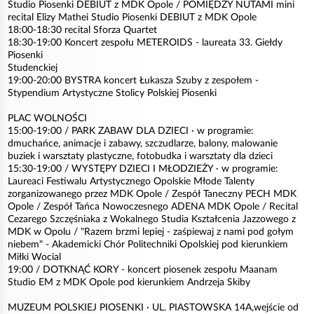
Studio Piosenki DEBIUT z MDK Opole / POMIĘDZY NUTAMI mini
recital Elizy Mathei Studio Piosenki DEBIUT z MDK Opole
18:00-18:30 recital Sforza Quartet
18:30-19:00 Koncert zespołu METEROIDS - laureata 33. Giełdy
Piosenki
Studenckiej
19:00-20:00 BYSTRA koncert Łukasza Szuby z zespołem -
Stypendium Artystyczne Stolicy Polskiej Piosenki
PLAC WOLNOŚCI
15:00-19:00 / PARK ZABAW DLA DZIECI · w programie:
dmuchańce, animacje i zabawy, szczudlarze, balony, malowanie
buziek i warsztaty plastyczne, fotobudka i warsztaty dla dzieci
15:30-19:00 / WYSTĘPY DZIECI I MŁODZIEŻY · w programie:
Laureaci Festiwalu Artystycznego Opolskie Młode Talenty
zorganizowanego przez MDK Opole / Zespół Taneczny PECH MDK
Opole / Zespół Tańca Nowoczesnego ADENA MDK Opole / Recital
Cezarego Szczęśniaka z Wokalnego Studia Kształcenia Jazzowego z
MDK w Opolu / "Razem brzmi lepiej - zaśpiewaj z nami pod gołym
niebem" - Akademicki Chór Politechniki Opolskiej pod kierunkiem
Miłki Wocial
19:00 / DOTKNĄĆ KORY - koncert piosenek zespołu Maanam
Studio EM z MDK Opole pod kierunkiem Andrzeja Skiby
MUZEUM POLSKIEJ PIOSENKI · UL. PIASTOWSKA 14A,wejście od