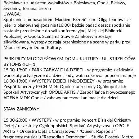
Bolesławcu z udziałem wokalistów z Bolesławca, Opola, Bielawy,
Świdnicy, Torunia, Leszna
UWAGA:
Spotkanie z ambasadorem Markiem Brzezińskim i Olgą Leonowicz -
jeżeli o planowanej godzinie (16:00) będzie padać deszcz spotkanie
zostanie przeniesione do sali konferencyjnej Miejskiej Biblioteki
Publicznej w Opolu. Scena na Stawie Zamkowym zostaje
zlikwidowana, występy zostają przeniesione na scenę w parku przy
Młodzieżowym Domu Kultury.
PARK PRZY MŁODZIEŻOWYM DOMU KULTURY · UL. STRZELCÓW
BYTOMSKICH 1
15:00-19:00 / PARK ZABAW DLA DZIECI · w programie: zjeżdżalnia,
warsztaty artystyczne dla dzieci, lody, wata cukrowa, popcorn, napoje
16:00-19:00 / WYSTĘPY DZIECI I MŁODZIEŻY · w programie:
Zespół Taneczny PECH MDK Opole / uczestnicy Ogólnopolskich
Spotkań Artystycznych OPOLE ARTIS / Zespół Tańca Nowoczesnego
ADENA MDK Opole / zabawy taneczne i animacje dla dzieci
STAW ZAMKOWY
15:30-20:00 / WYSTĘPY · w programie: Koncert Bialskiej Orkiestry
Dętej / uczestnicy Ogólnopolskich Spotkań Artystycznych OPOLE
ARTIS / Orkiestra Dęta z Chrząstowic / "Queen: Rapsodia"
fragmenty musicalu "Rapsodia z Demonem" - Studio Piosenki Metro