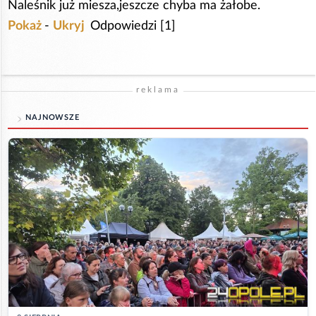
Naleśnik już miesza,jeszcze chyba ma żałobe.
Pokaż
-
Ukryj
Odpowiedzi [1]
reklama
NAJNOWSZE