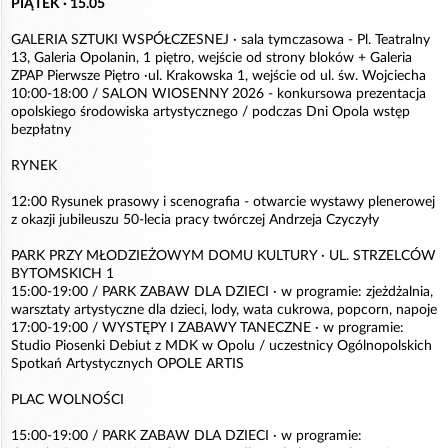
PIĄTEK · 15.05
GALERIA SZTUKI WSPÓŁCZESNEJ · sala tymczasowa - Pl. Teatralny
13, Galeria Opolanin, 1 piętro, wejście od strony bloków + Galeria
ZPAP Pierwsze Piętro ·ul. Krakowska 1, wejście od ul. św. Wojciecha
10:00-18:00 / SALON WIOSENNY 2026 - konkursowa prezentacja
opolskiego środowiska artystycznego / podczas Dni Opola wstęp
bezpłatny
RYNEK
12:00 Rysunek prasowy i scenografia - otwarcie wystawy plenerowej
z okazji jubileuszu 50-lecia pracy twórczej Andrzeja Czyczyły
PARK PRZY MŁODZIEŻOWYM DOMU KULTURY · UL. STRZELCÓW
BYTOMSKICH 1
15:00-19:00 / PARK ZABAW DLA DZIECI · w programie: zjeżdżalnia,
warsztaty artystyczne dla dzieci, lody, wata cukrowa, popcorn, napoje
17:00-19:00 / WYSTĘPY I ZABAWY TANECZNE · w programie:
Studio Piosenki Debiut z MDK w Opolu / uczestnicy Ogólnopolskich
Spotkań Artystycznych OPOLE ARTIS
PLAC WOLNOŚCI
15:00-19:00 / PARK ZABAW DLA DZIECI · w programie: