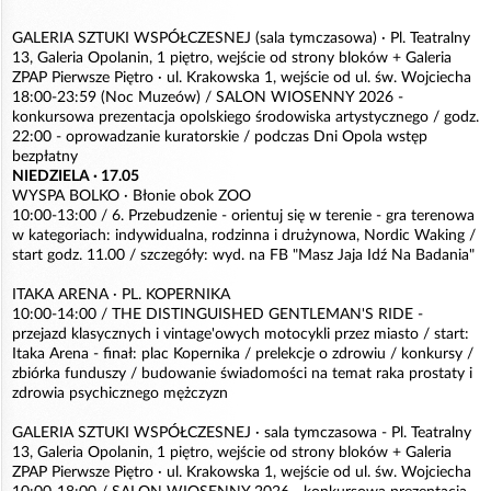
GALERIA SZTUKI WSPÓŁCZESNEJ (sala tymczasowa) · Pl. Teatralny
13, Galeria Opolanin, 1 piętro, wejście od strony bloków + Galeria
ZPAP Pierwsze Piętro · ul. Krakowska 1, wejście od ul. św. Wojciecha
18:00-23:59 (Noc Muzeów) / SALON WIOSENNY 2026 -
konkursowa prezentacja opolskiego środowiska artystycznego / godz.
22:00 - oprowadzanie kuratorskie / podczas Dni Opola wstęp
bezpłatny
NIEDZIELA · 17.05
WYSPA BOLKO · Błonie obok ZOO
10:00-13:00 / 6. Przebudzenie - orientuj się w terenie - gra terenowa
w kategoriach: indywidualna, rodzinna i drużynowa, Nordic Waking /
start godz. 11.00 / szczegóły: wyd. na FB "Masz Jaja Idź Na Badania"
ITAKA ARENA · PL. KOPERNIKA
10:00-14:00 / THE DISTINGUISHED GENTLEMAN'S RIDE -
przejazd klasycznych i vintage'owych motocykli przez miasto / start:
Itaka Arena - finał: plac Kopernika / prelekcje o zdrowiu / konkursy /
zbiórka funduszy / budowanie świadomości na temat raka prostaty i
zdrowia psychicznego mężczyzn
GALERIA SZTUKI WSPÓŁCZESNEJ · sala tymczasowa - Pl. Teatralny
13, Galeria Opolanin, 1 piętro, wejście od strony bloków + Galeria
ZPAP Pierwsze Piętro · ul. Krakowska 1, wejście od ul. św. Wojciecha