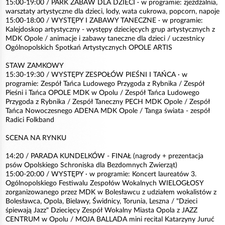
15:00-19:00 / PARK ZABAW DLA DZIECI · w programie: zjeżdżalnia,
warsztaty artystyczne dla dzieci, lody, wata cukrowa, popcorn, napoje
15:00-18:00 / WYSTĘPY I ZABAWY TANECZNE · w programie:
Kalejdoskop artystyczny - występy dziecięcych grup artystycznych z
MDK Opole / animacje i zabawy taneczne dla dzieci / uczestnicy
Ogólnopolskich Spotkań Artystycznych OPOLE ARTIS
STAW ZAMKOWY
15:30-19:30 / WYSTĘPY ZESPOŁÓW PIEŚNI I TAŃCA · w
programie: Zespół Tańca Ludowego Przygoda z Rybnika / Zespół
Pieśni i Tańca OPOLE MDK w Opolu / Zespół Tańca Ludowego
Przygoda z Rybnika / Zespół Taneczny PECH MDK Opole / Zespół
Tańca Nowoczesnego ADENA MDK Opole / Tanga świata - zespół
Radici Folkband
SCENA NA RYNKU
14:20 / PARADA KUNDELKÓW - FINAŁ (nagrody + prezentacja
psów Opolskiego Schroniska dla Bezdomnych Zwierząt)
15:00-20:00 / WYSTĘPY · w programie: Koncert laureatów 3.
Ogólnopolskiego Festiwalu Zespołów Wokalnych WIELOGŁOSY
zorganizowanego przez MDK w Bolesławcu z udziałem wokalistów z
Bolesławca, Opola, Bielawy, Świdnicy, Torunia, Leszna / "Dzieci
śpiewają Jazz" Dziecięcy Zespół Wokalny Miasta Opola z JAZZ
CENTRUM w Opolu / MOJA BALLADA mini recital Katarzyny Juruć