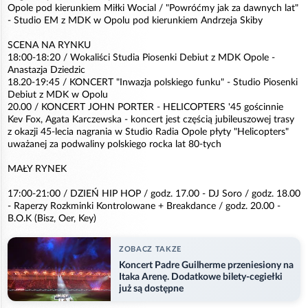
Opole pod kierunkiem Miłki Wocial / "Powróćmy jak za dawnych lat"
- Studio EM z MDK w Opolu pod kierunkiem Andrzeja Skiby
SCENA NA RYNKU
18:00-18:20 / Wokaliści Studia Piosenki Debiut z MDK Opole -
Anastazja Dziedzic
18.20-19:45 / KONCERT "Inwazja polskiego funku" - Studio Piosenki
Debiut z MDK w Opolu
20.00 / KONCERT JOHN PORTER - HELICOPTERS '45 gościnnie
Kev Fox, Agata Karczewska - koncert jest częścią jubileuszowej trasy
z okazji 45-lecia nagrania w Studio Radia Opole płyty "Helicopters"
uważanej za podwaliny polskiego rocka lat 80-tych
MAŁY RYNEK
17:00-21:00 / DZIEŃ HIP HOP / godz. 17.00 - DJ Soro / godz. 18.00
- Raperzy Rozkminki Kontrolowane + Breakdance / godz. 20.00 -
B.O.K (Bisz, Oer, Key)
ZOBACZ TAKZE
Koncert Padre Guilherme przeniesiony na
Itaka Arenę. Dodatkowe bilety-cegiełki
już są dostępne