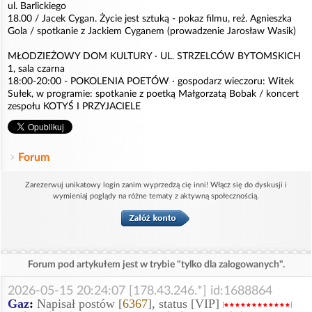
ul. Barlickiego
18.00 / Jacek Cygan. Życie jest sztuką - pokaz filmu, reż. Agnieszka
Gola / spotkanie z Jackiem Cyganem (prowadzenie Jarosław Wasik)
MŁODZIEŻOWY DOM KULTURY · UL. STRZELCÓW BYTOMSKICH
1, sala czarna
18:00-20:00 - POKOLENIA POETÓW · gospodarz wieczoru: Witek
Sułek, w programie: spotkanie z poetką Małgorzatą Bobak / koncert
zespołu KOTYŚ I PRZYJACIELE
Forum
Zarezerwuj unikatowy login zanim wyprzedzą cię inni! Włącz się do dyskusji i
wymieniaj poglądy na różne tematy z aktywną społecznością.
Forum pod artykułem jest w trybie "tylko dla zalogowanych".
2026-05-15 20:24:07 [178.43.246.*] id:1688864
Gaz
:
Napisał postów [
6367
], status [VIP]