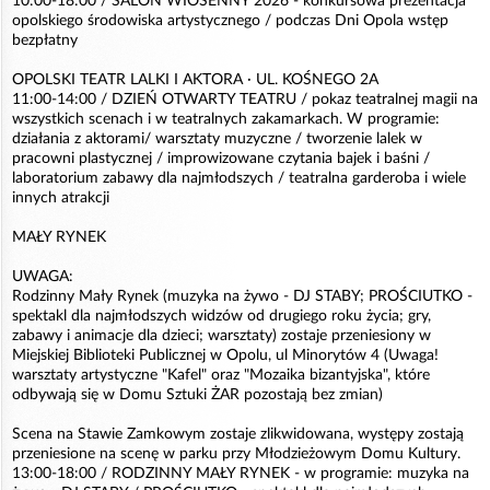
10:00-18:00 / SALON WIOSENNY 2026 - konkursowa prezentacja
opolskiego środowiska artystycznego / podczas Dni Opola wstęp
bezpłatny
OPOLSKI TEATR LALKI I AKTORA · UL. KOŚNEGO 2A
11:00-14:00 / DZIEŃ OTWARTY TEATRU / pokaz teatralnej magii na
wszystkich scenach i w teatralnych zakamarkach. W programie:
działania z aktorami/ warsztaty muzyczne / tworzenie lalek w
pracowni plastycznej / improwizowane czytania bajek i baśni /
laboratorium zabawy dla najmłodszych / teatralna garderoba i wiele
innych atrakcji
MAŁY RYNEK
UWAGA:
Rodzinny Mały Rynek (muzyka na żywo - DJ STABY; PROŚCIUTKO -
spektakl dla najmłodszych widzów od drugiego roku życia; gry,
zabawy i animacje dla dzieci; warsztaty) zostaje przeniesiony w
Miejskiej Biblioteki Publicznej w Opolu, ul Minorytów 4 (Uwaga!
warsztaty artystyczne "Kafel" oraz "Mozaika bizantyjska", które
odbywają się w Domu Sztuki ŻAR pozostają bez zmian)
Scena na Stawie Zamkowym zostaje zlikwidowana, występy zostają
przeniesione na scenę w parku przy Młodzieżowym Domu Kultury.
13:00-18:00 / RODZINNY MAŁY RYNEK - w programie: muzyka na