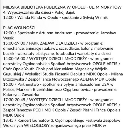
MIEJSKA BIBLIOTEKA PUBLICZNA W OPOLU · UL. MINORYTÓW
4, Wypożyczalnia dla dzieci - Pokój Bajek
12:00 / Wanda Panda w Opolu - spotkanie z Sylwią Winnik
PLAC WOLNOŚCI
12:00 / Spotkanie z Arturem Andrusem · prowadzenie: Jarosław
Wasik
15:00-19:00 / PARK ZABAW DLA DZIECI · w programie:
dmuchańce, animacje i zabawy, szczudlarze, balony, malowanie
buziek i warsztaty plastyczne, fotobudka i warsztaty dla dzieci
14:00-16:00 / WYSTĘPY DZIECI I MŁODZIEŻY · w programie:
uczestnicy Ogólnopolskich Spotkań Artystycznych OPOLE ARTIS /
Chór Opole Youth Choir pod kierunkiem Magdaleny Wójcik-
Gugulskiej / Wokaliści Studia Piosenki Debiut z MDK Opole - Milena
Brzozowska / Zespół Tańca Nowoczesnego ADENA MDK Opole
16:00 / Partnerstwo - spotkanie z byłym ambasadorem USA w
Polsce, Markiem Brzezińskim oraz Olgą Leonowicz · prowadzenie:
Katarzyna Zawadzka
17:30-20:45 / WYSTĘPY DZIECI I MŁODZIEŻY · w programie:
uczestnicy Ogólnopolskich Spotkań Artystycznych OPOLE ARTIS /
Zespół Taneczny PECH MDK Opole / Zespół Pieśni i Tańca Opole z
MDK Opole
18:45 / Koncert laureatów 3. Ogólnopolskiego Festiwalu Zespołów
Wokalnych WIELOGŁOSY zorganizowanego przez MDK w