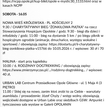
https://ncpp.opole.pl/kup-bilet/opole-x-mystic30_1133.html oraz w
kasach NCPP
SOBOTA · 16.05
NOWA WIEŚ KRÓLEWSKA · PL. KOŚCIELNY 2
9:30 / CHARYTATYWNY BIEG "ŻONKILOWA PIĄTKA" na rzecz
Stowarzyszenia Hospicjum Opolskie / godz. 9:30 - biegi dla dzieci i
młodzieży / godz. 11:00 - bieg na dystansie 5 km / po biegu piknik w
hospicyjnym ogrodzie (animacje, dmuchańce, występy wokalne i
sportowe) / obowiązują zapisy: https://dostartu.pl/ii-charytatywny-
bieg-zonkilowa-piatka-v15766 do 10.05.2026 r. / wpisowe: 30 zł i 70
zł
MALINA · start przy kąpielisku
10.00 / 6. RODZINNY DOGTREKKING / obowiązują zapisy:
https://www.zmierzymyczas.pl/.../rodzinny-dogtrekking... / wpisowe:
40 zł,
URBAN LAB Centrum Przesiadkowe Opole Główne · ul. 1 Maja 4 (3
PIĘTRO)
11.00 / Sklej się na nowo, zanim ktoś zrobi to za Ciebie - warsztaty
asamblażu / prowadzenie: Józef Chyży / wstęp wolny, obowiązują
wejściówki dostępne w Urban Labie oraz siedzibach GSW: Artpunkt i
tymczasowa sala wystaw w Galerii OPOLANIN