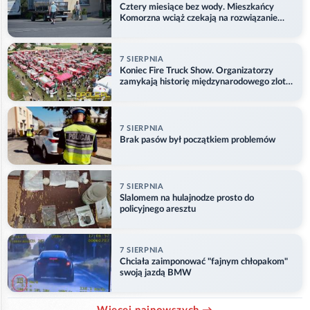
Cztery miesiące bez wody. Mieszkańcy
Komorzna wciąż czekają na rozwiązanie
problemu
7 SIERPNIA
Koniec Fire Truck Show. Organizatorzy
zamykają historię międzynarodowego zlotu
w Główczycach
7 SIERPNIA
Brak pasów był początkiem problemów
7 SIERPNIA
Slalomem na hulajnodze prosto do
policyjnego aresztu
7 SIERPNIA
Chciała zaimponować "fajnym chłopakom"
swoją jazdą BMW