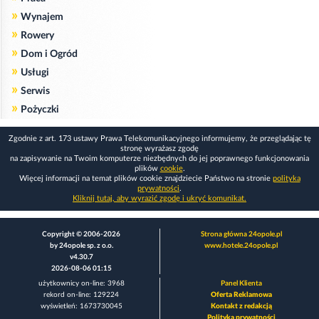
»
Wynajem
»
Rowery
»
Dom i Ogród
»
Usługi
»
Serwis
»
Pożyczki
Zgodnie z art. 173 ustawy Prawa Telekomunikacyjnego informujemy, że przeglądając tę
stronę wyrażasz zgodę
na zapisywanie na Twoim komputerze niezbędnych do jej poprawnego funkcjonowania
plików
cookie
.
Więcej informacji na temat plików cookie znajdziecie Państwo na stronie
polityka
prywatności
.
Kliknij tutaj, aby wyrazić zgodę i ukryć komunikat.
Copyright © 2006-2026
Strona główna 24opole.pl
by 24opole sp. z o.o.
www.hotele.24opole.pl
v4.30.7
2026-08-06 01:15
użytkownicy on-line: 3968
Panel Klienta
rekord on-line: 129224
Oferta Reklamowa
wyświetleń: 1673730045
Kontakt z redakcją
Polityka prywatności