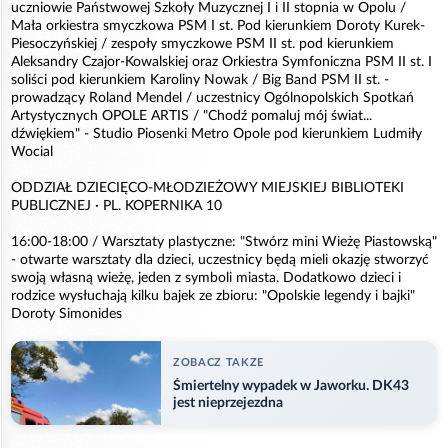
uczniowie Państwowej Szkoły Muzycznej I i II stopnia w Opolu /
Mała orkiestra smyczkowa PSM I st. Pod kierunkiem Doroty Kurek-
Piesoczyńskiej / zespoły smyczkowe PSM II st. pod kierunkiem
Aleksandry Czajor-Kowalskiej oraz Orkiestra Symfoniczna PSM II st. I
soliści pod kierunkiem Karoliny Nowak / Big Band PSM II st. -
prowadzący Roland Mendel / uczestnicy Ogólnopolskich Spotkań
Artystycznych OPOLE ARTIS / "Chodź pomaluj mój świat...
dźwiękiem" - Studio Piosenki Metro Opole pod kierunkiem Ludmiły
Wocial
ODDZIAŁ DZIECIĘCO-MŁODZIEŻOWY MIEJSKIEJ BIBLIOTEKI
PUBLICZNEJ · PL. KOPERNIKA 10
16:00-18:00 / Warsztaty plastyczne: "Stwórz mini Wieżę Piastowską"
- otwarte warsztaty dla dzieci, uczestnicy będą mieli okazję stworzyć
swoją własną wieżę, jeden z symboli miasta. Dodatkowo dzieci i
rodzice wysłuchają kilku bajek ze zbioru: "Opolskie legendy i bajki"
Doroty Simonides
ZOBACZ TAKZE
Śmiertelny wypadek w Jaworku. DK43
jest nieprzejezdna