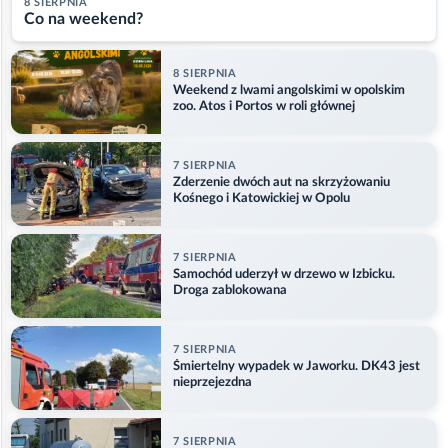
8 SIERPNIA
Co na weekend?
8 SIERPNIA
Weekend z lwami angolskimi w opolskim
zoo. Atos i Portos w roli głównej
7 SIERPNIA
Zderzenie dwóch aut na skrzyżowaniu
Kośnego i Katowickiej w Opolu
7 SIERPNIA
Samochód uderzył w drzewo w Izbicku.
Droga zablokowana
7 SIERPNIA
Śmiertelny wypadek w Jaworku. DK43 jest
nieprzejezdna
7 SIERPNIA