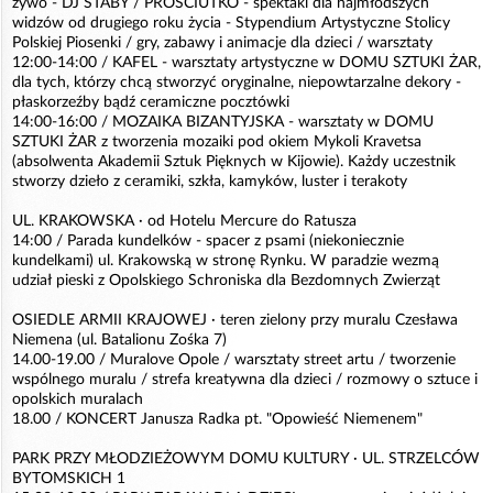
żywo - DJ STABY / PROŚCIUTKO - spektakl dla najmłodszych
widzów od drugiego roku życia - Stypendium Artystyczne Stolicy
Polskiej Piosenki / gry, zabawy i animacje dla dzieci / warsztaty
12:00-14:00 / KAFEL - warsztaty artystyczne w DOMU SZTUKI ŻAR,
dla tych, którzy chcą stworzyć oryginalne, niepowtarzalne dekory -
płaskorzeźby bądź ceramiczne pocztówki
14:00-16:00 / MOZAIKA BIZANTYJSKA - warsztaty w DOMU
SZTUKI ŻAR z tworzenia mozaiki pod okiem Mykoli Kravetsa
(absolwenta Akademii Sztuk Pięknych w Kijowie). Każdy uczestnik
stworzy dzieło z ceramiki, szkła, kamyków, luster i terakoty
UL. KRAKOWSKA · od Hotelu Mercure do Ratusza
14:00 / Parada kundelków - spacer z psami (niekoniecznie
kundelkami) ul. Krakowską w stronę Rynku. W paradzie wezmą
udział pieski z Opolskiego Schroniska dla Bezdomnych Zwierząt
OSIEDLE ARMII KRAJOWEJ · teren zielony przy muralu Czesława
Niemena (ul. Batalionu Zośka 7)
14.00-19.00 / Muralove Opole / warsztaty street artu / tworzenie
wspólnego muralu / strefa kreatywna dla dzieci / rozmowy o sztuce i
opolskich muralach
18.00 / KONCERT Janusza Radka pt. "Opowieść Niemenem"
PARK PRZY MŁODZIEŻOWYM DOMU KULTURY · UL. STRZELCÓW
BYTOMSKICH 1