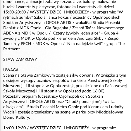
dmuchańce, animacje i zabawy, szczudlarze, balony, malowanie
buziek i warsztaty plastyczne, fotobudka i warsztaty dla dzieci
15:30-20:30 / WYSTĘPY DZIECI I MŁODZIEŻY · w programie: "W
rytmach zumby" Szkoła Tańca Fokus / uczestnicy Ogólnopolskich
Spotkań Artystycznych OPOLE ARTIS / wokaliści Studia Piosenki
Debiut z MDK Opole - Ola Bugajska / Zespół Tańca Nowoczesnego
ADENA z MDK w Opolu / "Cztery żywioły jeden głos" - Grupa 4
żywioły z MDK w Opolu pod kierunkiem Andrzeja Skiby / Zespół
Taneczny PECH z MDK w Opolu / "Nim nadejdzie świt" - grupa The
Partment
STAW ZAMKOWY
UWAGA:
Scena na Stawie Zamkowym zostaje zlikwidowana. W związku z tym
dzisiejsze występy uczniów zespołów i orkiestr Państwowej Szkoły
Muzycznej I i II stopnia w Opolu zostają przeniesione do Państwowej
Szkoły Muzycznej I i II stopnia w Opolu (od godz. 16:00).
Pozostały program (uczestnicy Ogólnopolskich Spotkań
Artystycznych OPOLE ARTIS oraz "Chodź pomaluj mój świat...
dźwiękiem" - Studio Piosenki Metro Opole pod kierunkiem Ludmiły
Wocial) zostaje przeniesiony na scenę w parku przy Młodzieżowym
Domu Kultury.
16:00-19:30 / WYSTĘPY DZIECI I MŁODZIEŻY · w programie: