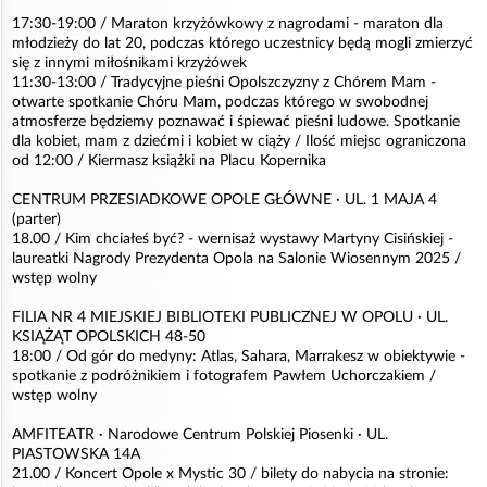
17:30-19:00 / Maraton krzyżówkowy z nagrodami - maraton dla
młodzieży do lat 20, podczas którego uczestnicy będą mogli zmierzyć
się z innymi miłośnikami krzyżówek
11:30-13:00 / Tradycyjne pieśni Opolszczyzny z Chórem Mam -
otwarte spotkanie Chóru Mam, podczas którego w swobodnej
atmosferze będziemy poznawać i śpiewać pieśni ludowe. Spotkanie
dla kobiet, mam z dziećmi i kobiet w ciąży / Ilość miejsc ograniczona
od 12:00 / Kiermasz książki na Placu Kopernika
CENTRUM PRZESIADKOWE OPOLE GŁÓWNE · UL. 1 MAJA 4
(parter)
18.00 / Kim chciałeś być? - wernisaż wystawy Martyny Cisińskiej -
laureatki Nagrody Prezydenta Opola na Salonie Wiosennym 2025 /
wstęp wolny
FILIA NR 4 MIEJSKIEJ BIBLIOTEKI PUBLICZNEJ W OPOLU · UL.
KSIĄŻĄT OPOLSKICH 48-50
18:00 / Od gór do medyny: Atlas, Sahara, Marrakesz w obiektywie -
spotkanie z podróżnikiem i fotografem Pawłem Uchorczakiem /
wstęp wolny
AMFITEATR · Narodowe Centrum Polskiej Piosenki · UL.
PIASTOWSKA 14A
21.00 / Koncert Opole x Mystic 30 / bilety do nabycia na stronie: