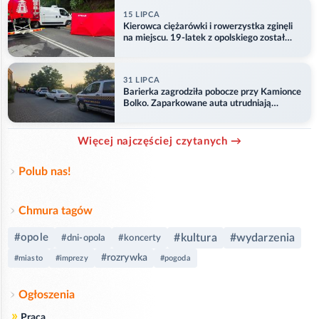
15 LIPCA
Kierowca ciężarówki i rowerzystka zginęli
na miejscu. 19-latek z opolskiego został
ranny
31 LIPCA
Barierka zagrodziła pobocze przy Kamionce
Bolko. Zaparkowane auta utrudniają
przejazd
Więcej najczęściej czytanych →
Polub nas!
Chmura tagów
#opole
#kultura
#wydarzenia
#dni-opola
#koncerty
#rozrywka
#miasto
#imprezy
#pogoda
Ogłoszenia
»
Praca