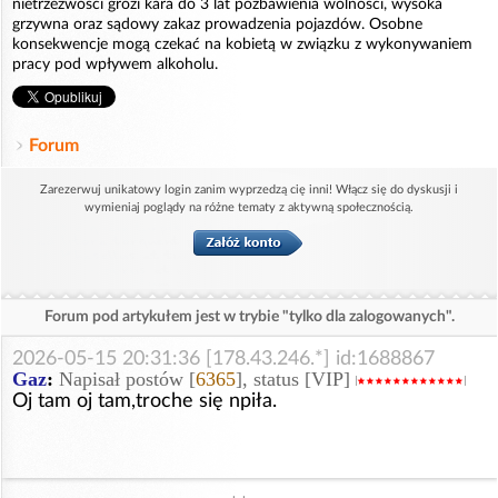
nietrzeźwości grozi kara do 3 lat pozbawienia wolności, wysoka
grzywna oraz sądowy zakaz prowadzenia pojazdów. Osobne
konsekwencje mogą czekać na kobietą w związku z wykonywaniem
pracy pod wpływem alkoholu.
Forum
Zarezerwuj unikatowy login zanim wyprzedzą cię inni! Włącz się do dyskusji i
wymieniaj poglądy na różne tematy z aktywną społecznością.
Forum pod artykułem jest w trybie "tylko dla zalogowanych".
2026-05-15 20:31:36 [178.43.246.*] id:1688867
Gaz
:
Napisał postów [
6365
], status [VIP]
Oj tam oj tam,troche się npiła.