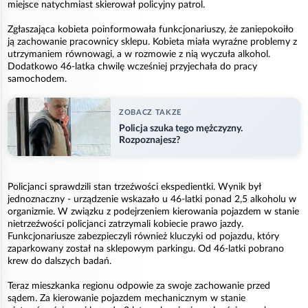
miejsce natychmiast skierował policyjny patrol.
Zgłaszająca kobieta poinformowała funkcjonariuszy, że zaniepokoiło
ją zachowanie pracownicy sklepu. Kobieta miała wyraźne problemy z
utrzymaniem równowagi, a w rozmowie z nią wyczuła alkohol.
Dodatkowo 46-latka chwilę wcześniej przyjechała do pracy
samochodem.
ZOBACZ TAKZE
Policja szuka tego mężczyzny.
Rozpoznajesz?
Policjanci sprawdzili stan trzeźwości ekspedientki. Wynik był
jednoznaczny - urządzenie wskazało u 46-latki ponad 2,5 alkoholu w
organizmie. W związku z podejrzeniem kierowania pojazdem w stanie
nietrzeźwości policjanci zatrzymali kobiecie prawo jazdy.
Funkcjonariusze zabezpieczyli również kluczyki od pojazdu, który
zaparkowany został na sklepowym parkingu. Od 46-latki pobrano
krew do dalszych badań.
Teraz mieszkanka regionu odpowie za swoje zachowanie przed
sądem. Za kierowanie pojazdem mechanicznym w stanie