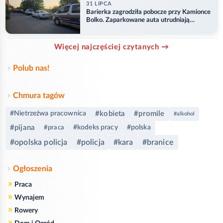
31 LIPCA
Barierka zagrodziła pobocze przy Kamionce
Bolko. Zaparkowane auta utrudniają
przejazd
Więcej najczęściej czytanych →
Polub nas!
Chmura tagów
#kobieta
#promile
#Nietrzeźwa pracownica
#alkohol
#pijana
#kodeks pracy
#polska
#praca
#opolska policja
#policja
#kara
#branice
Ogłoszenia
»
Praca
»
Wynajem
»
Rowery
»