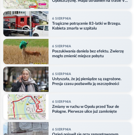
Opolszczyznę. Mapa utrudnień na trasie V
etapu
6 SIERPNIA
Tragiczne potrącenie 83-latki w Brzegu.
Kobieta zmarła w szpitalu
6 SIERPNIA
Poszukiwania daniela bez efektu. Zwierzę
mogło zmienić miejsce pobytu
6 SIERPNIA
Usłyszała, że jej pieniądze są zagrożone.
Presja czasu pozbawiła ją oszczędności
6 SIERPNIA
Zmiany w ruchu w Opolu przed Tour de
Pologne. Pierwsze ulice już zamknięte
6 SIERPNIA
Ogień pojawił się przy remontowanym