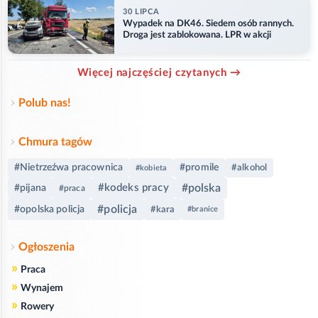
30 LIPCA
Wypadek na DK46. Siedem osób rannych.
Droga jest zablokowana. LPR w akcji
Więcej najczęściej czytanych →
Polub nas!
Chmura tagów
#Nietrzeźwa pracownica
#promile
#alkohol
#kobieta
#kodeks pracy
#polska
#pijana
#praca
#policja
#opolska policja
#kara
#branice
Ogłoszenia
»
Praca
»
Wynajem
»
Rowery