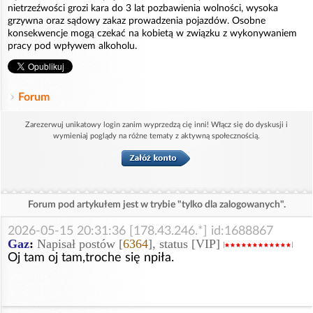
nietrzeźwości grozi kara do 3 lat pozbawienia wolności, wysoka
grzywna oraz sądowy zakaz prowadzenia pojazdów. Osobne
konsekwencje mogą czekać na kobietą w związku z wykonywaniem
pracy pod wpływem alkoholu.
Forum
Zarezerwuj unikatowy login zanim wyprzedzą cię inni! Włącz się do dyskusji i
wymieniaj poglądy na różne tematy z aktywną społecznością.
Forum pod artykułem jest w trybie "tylko dla zalogowanych".
2026-05-15 20:31:36 [178.43.246.*] id:1688867
Gaz
:
Napisał postów [
6364
], status [VIP]
Oj tam oj tam,troche się npiła.