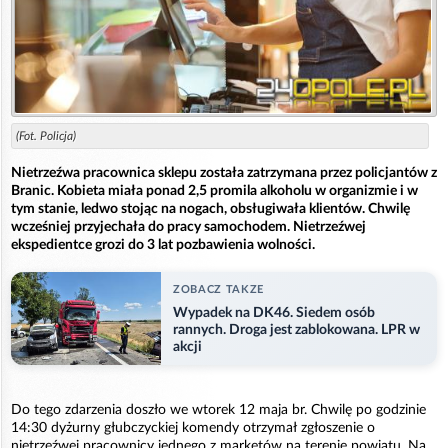
(Fot. Policja)
Nietrzeźwa pracownica sklepu została zatrzymana przez policjantów z
Branic. Kobieta miała ponad 2,5 promila alkoholu w organizmie i w
tym stanie, ledwo stojąc na nogach, obsługiwała klientów. Chwilę
wcześniej przyjechała do pracy samochodem. Nietrzeźwej
ekspedientce grozi do 3 lat pozbawienia wolności.
ZOBACZ TAKZE
Wypadek na DK46. Siedem osób
rannych. Droga jest zablokowana. LPR w
akcji
Do tego zdarzenia doszło we wtorek 12 maja br. Chwilę po godzinie
14:30 dyżurny głubczyckiej komendy otrzymał zgłoszenie o
nietrzeźwej pracownicy jednego z marketów na terenie powiatu. Na