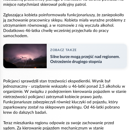
miejsce natychmiast skierował policyjny patrol.
Zgłaszająca kobieta poinformowała funkcjonariuszy, że zaniepokoiło
ją zachowanie pracownicy sklepu. Kobieta miała wyraźne problemy z
utrzymaniem równowagi, a w rozmowie z nią wyczuła alkohol.
Dodatkowo 46-latka chwilę wcześniej przyjechała do pracy
samochodem.
ZOBACZ TAKZE
Silne burze mogą przejść nad regionem.
Ostrzeżenie drugiego stopnia
Policjanci sprawdzili stan trzeźwości ekspedientki. Wynik był
jednoznaczny - urządzenie wskazało u 46-latki ponad 2,5 alkoholu w
organizmie. W związku z podejrzeniem kierowania pojazdem w stanie
nietrzeźwości policjanci zatrzymali kobiecie prawo jazdy.
Funkcjonariusze zabezpieczyli również kluczyki od pojazdu, który
zaparkowany został na sklepowym parkingu. Od 46-latki pobrano
krew do dalszych badań.
Teraz mieszkanka regionu odpowie za swoje zachowanie przed
sądem. Za kierowanie pojazdem mechanicznym w stanie