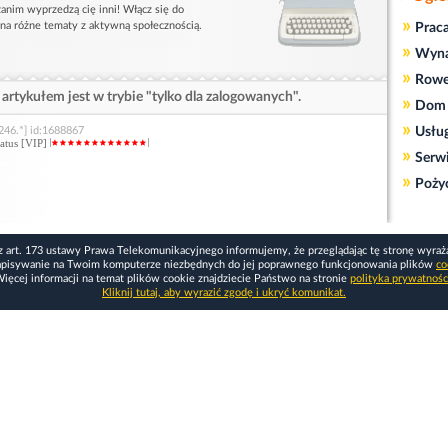
anim wyprzedzą cię inni! Włącz się do
»
 na różne tematy z aktywną społecznością.
Prac
»
Wyn
»
Rowe
artykułem jest w trybie "tylko dla zalogowanych".
»
Dom 
»
246.*] id:1688867
Usłu
status [VIP]
»
.
Serw
»
Poży
z art. 173 ustawy Prawa Telekomunikacyjnego informujemy, że przeglądając tę stronę wyraż
apisywanie na Twoim komputerze niezbędnych do jej poprawnego funkcjonowania plików
co
ięcej informacji na temat plików cookie znajdziecie Państwo na stronie
polityka prywatnośc
Kliknij tutaj, aby wyrazić zgodę i ukryć komunikat.