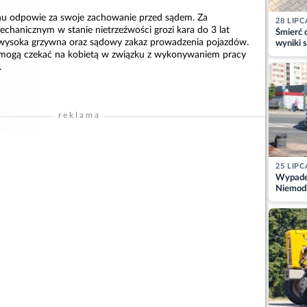
nu odpowie za swoje zachowanie przed sądem. Za
28 LIPC
chanicznym w stanie nietrzeźwości grozi kara do 3 lat
Śmierć c
 wysoka grzywna oraz sądowy zakaz prowadzenia pojazdów.
wyniki s
matki
ogą czekać na kobietą w związku z wykonywaniem pracy
.
reklama
25 LIPC
Wypadek
Niemodl
osoby w