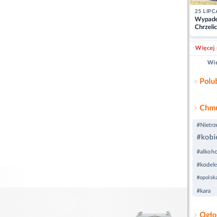
25 LIPC
Wypade
Chrzelic
zablok
Więcej 
Wię
Polu
Chmu
#Nietr
#kobi
#alkoho
#kodeks
#opolska
#kara
Ogło