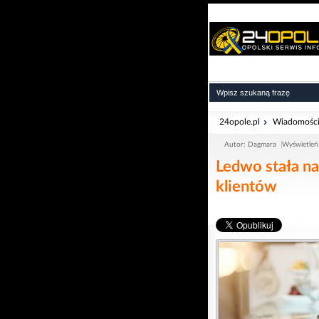
24opole.pl
Wiadomośc
Autor: Dagmara
Wyświetleń
Ledwo stała na
klientów