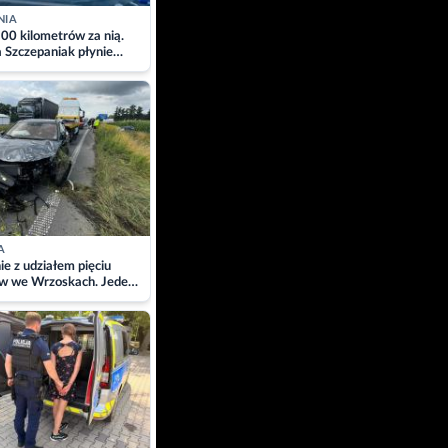
NIA
00 kilometrów za nią.
a Szczepaniak płynie
łtyk dla Piotra.
zacja
A
ie z udziałem pięciu
w we Wrzoskach. Jeden
wców zabrany w
ach