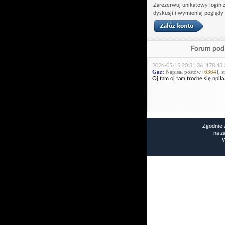
Zarezerwuj unikatowy login z
dyskusji i wymieniaj poglądy
Forum pod 
2026-05-15 20:31:36 [178.43.
Gaz
:
Napisał postów [
6364
], 
Oj tam oj tam,troche się npiła
Zgodnie 
na z
W