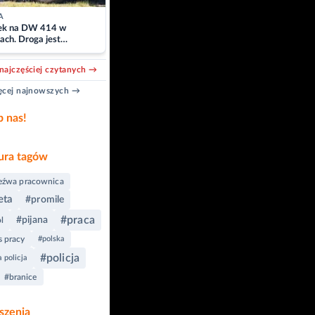
A
k na DW 414 w
ach. Droga jest
owana
najczęściej czytanych →
cej najnowszych →
b nas!
ra tagów
zeźwa pracownica
eta
#promile
#praca
#pijana
l
 pracy
#polska
#policja
 policja
#branice
szenia