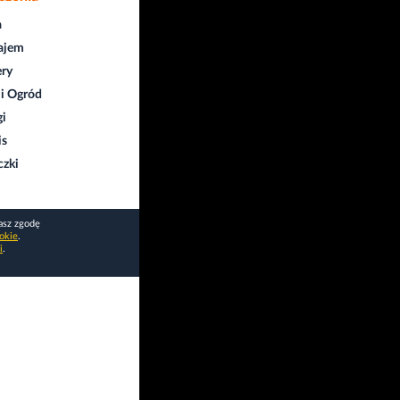
a
ajem
ry
i Ogród
gi
is
czki
asz zgodę
okie
.
i
.