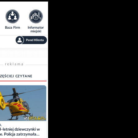
Baza Firm
Informator
miejski
reklama
ZĘŚCIEJ CZYTANE
A
4-letniej dziewczynki w
e. Policja zatrzymała