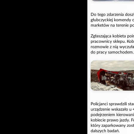
Do tego zdarzenia dosz
głubczyckiej komendy o
marketów na terenie pow
Zgłaszająca kobieta po
pracownicy sklepu. Ko
rozmowie z nią wyczuła
do pracy samochodem.
Policjanci sprawdzili s
urządzenie wskazało u 
podejrzeniem kierowania
kobiecie prawo jazdy. F
który zaparkowany zost
dalszych badań.