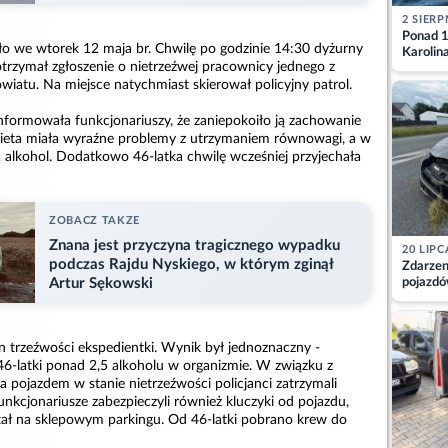
2 SIERP
Ponad 1
ło we wtorek 12 maja br. Chwilę po godzinie 14:30 dyżurny
Karolin
trzymał zgłoszenie o nietrzeźwej pracownicy jednego z
przez Ba
iatu. Na miejsce natychmiast skierował policyjny patrol.
Aktuali
informowała funkcjonariuszy, że zaniepokoiło ją zachowanie
bieta miała wyraźne problemy z utrzymaniem równowagi, a w
 alkohol. Dodatkowo 46-latka chwilę wcześniej przyjechała
ZOBACZ TAKZE
Znana jest przyczyna tragicznego wypadku
20 LIPC
podczas Rajdu Nyskiego, w którym zginął
Zdarzen
pojazdó
Artur Sękowski
z kiero
kajdank
tan trzeźwości ekspedientki. Wynik był jednoznaczny -
46-latki ponad 2,5 alkoholu w organizmie. W związku z
 pojazdem w stanie nietrzeźwości policjanci zatrzymali
unkcjonariusze zabezpieczyli również kluczyki od pojazdu,
ał na sklepowym parkingu. Od 46-latki pobrano krew do