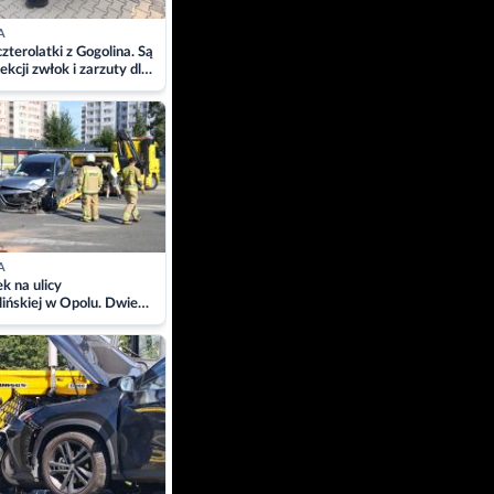
A
zterolatki z Gogolina. Są
ekcji zwłok i zarzuty dla
A
 na ulicy
ińskiej w Opolu. Dwie
 szpitalu