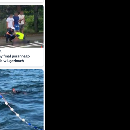
A
ny finał porannego
ia w Lędzinach