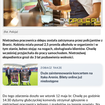
(Fot. Policja)
Nietrzeźwa pracownica sklepu została zatrzymana przez policjantów z
Branic. Kobieta miała ponad 2,5 promila alkoholu w organizmie i w
tym stanie, ledwo stojąc na nogach, obsługiwała klientów. Chwilę
wcześniej przyjechała do pracy samochodem. Nietrzeźwej
ekspedientce grozi do 3 lat pozbawienia wolności.
ZOBACZ TAKZE
Duże zainteresowanie koncertem na
Itaka Arenie. Bilety online już
niedostępne
Do tego zdarzenia doszło we wtorek 12 maja br. Chwilę po godzinie
14:30 dyżurny głubczyckiej komendy otrzymał zgłoszenie o
nietrzeźwej pracownicy jednego z marketów na terenie powiatu. Na