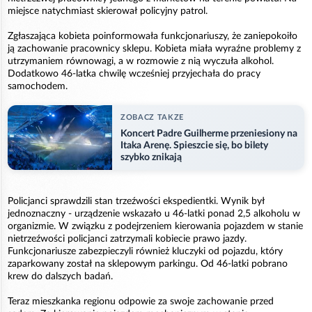
miejsce natychmiast skierował policyjny patrol.
Zgłaszająca kobieta poinformowała funkcjonariuszy, że zaniepokoiło
ją zachowanie pracownicy sklepu. Kobieta miała wyraźne problemy z
utrzymaniem równowagi, a w rozmowie z nią wyczuła alkohol.
Dodatkowo 46-latka chwilę wcześniej przyjechała do pracy
samochodem.
ZOBACZ TAKZE
Koncert Padre Guilherme przeniesiony na
Itaka Arenę. Spieszcie się, bo bilety
szybko znikają
Policjanci sprawdzili stan trzeźwości ekspedientki. Wynik był
jednoznaczny - urządzenie wskazało u 46-latki ponad 2,5 alkoholu w
organizmie. W związku z podejrzeniem kierowania pojazdem w stanie
nietrzeźwości policjanci zatrzymali kobiecie prawo jazdy.
Funkcjonariusze zabezpieczyli również kluczyki od pojazdu, który
zaparkowany został na sklepowym parkingu. Od 46-latki pobrano
krew do dalszych badań.
Teraz mieszkanka regionu odpowie za swoje zachowanie przed