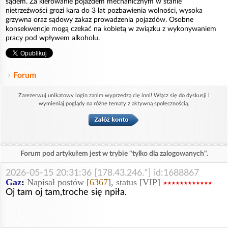
sądem. Za kierowanie pojazdem mechanicznym w stanie
nietrzeźwości grozi kara do 3 lat pozbawienia wolności, wysoka
grzywna oraz sądowy zakaz prowadzenia pojazdów. Osobne
konsekwencje mogą czekać na kobietą w związku z wykonywaniem
pracy pod wpływem alkoholu.
Forum
Zarezerwuj unikatowy login zanim wyprzedzą cię inni! Włącz się do dyskusji i
wymieniaj poglądy na różne tematy z aktywną społecznością.
Forum pod artykułem jest w trybie "tylko dla zalogowanych".
2026-05-15 20:31:36 [178.43.246.*] id:1688867
Gaz
:
Napisał postów [
6367
], status [VIP]
Oj tam oj tam,troche się npiła.