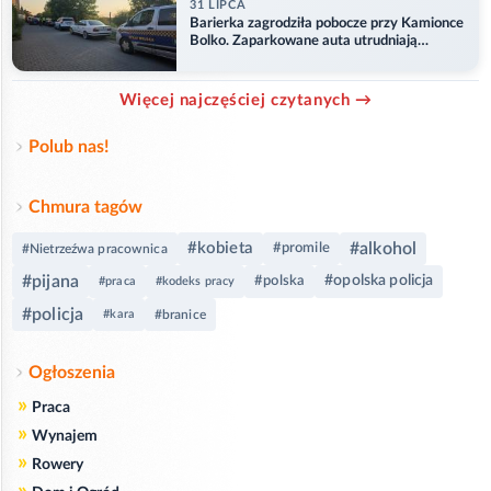
31 LIPCA
Barierka zagrodziła pobocze przy Kamionce
Bolko. Zaparkowane auta utrudniają
przejazd
Więcej najczęściej czytanych →
Polub nas!
Chmura tagów
#kobieta
#alkohol
#promile
#Nietrzeźwa pracownica
#pijana
#opolska policja
#polska
#praca
#kodeks pracy
#policja
#kara
#branice
Ogłoszenia
»
Praca
»
Wynajem
»
Rowery
»