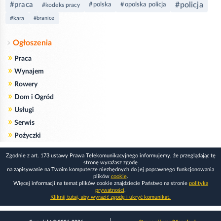
#praca
#policja
#polska
#opolska policja
#kodeks pracy
#kara
#branice
Ogłoszenia
»
Praca
»
Wynajem
»
Rowery
»
Dom i Ogród
»
Usługi
»
Serwis
»
Pożyczki
Zgodnie z art. 173 ustawy Prawa Telekomunikacyjnego informujemy, że przeglądając tę
stronę wyrażasz zgodę
na zapisywanie na Twoim komputerze niezbędnych do jej poprawnego funkcjonowania
plików
cookie
.
Więcej informacji na temat plików cookie znajdziecie Państwo na stronie
polityka
prywatności
.
Kliknij tutaj, aby wyrazić zgodę i ukryć komunikat.