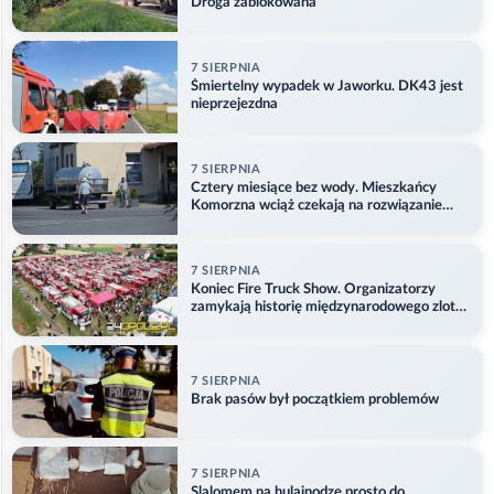
Droga zablokowana
7 SIERPNIA
Śmiertelny wypadek w Jaworku. DK43 jest
nieprzejezdna
7 SIERPNIA
Cztery miesiące bez wody. Mieszkańcy
Komorzna wciąż czekają na rozwiązanie
problemu
7 SIERPNIA
Koniec Fire Truck Show. Organizatorzy
zamykają historię międzynarodowego zlotu
w Główczycach
7 SIERPNIA
Brak pasów był początkiem problemów
7 SIERPNIA
Slalomem na hulajnodze prosto do