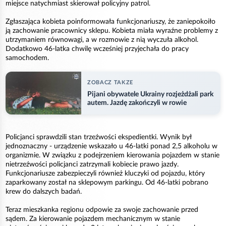
miejsce natychmiast skierował policyjny patrol.
Zgłaszająca kobieta poinformowała funkcjonariuszy, że zaniepokoiło
ją zachowanie pracownicy sklepu. Kobieta miała wyraźne problemy z
utrzymaniem równowagi, a w rozmowie z nią wyczuła alkohol.
Dodatkowo 46-latka chwilę wcześniej przyjechała do pracy
samochodem.
ZOBACZ TAKZE
Pijani obywatele Ukrainy rozjeżdżali park
autem. Jazdę zakończyli w rowie
Policjanci sprawdzili stan trzeźwości ekspedientki. Wynik był
jednoznaczny - urządzenie wskazało u 46-latki ponad 2,5 alkoholu w
organizmie. W związku z podejrzeniem kierowania pojazdem w stanie
nietrzeźwości policjanci zatrzymali kobiecie prawo jazdy.
Funkcjonariusze zabezpieczyli również kluczyki od pojazdu, który
zaparkowany został na sklepowym parkingu. Od 46-latki pobrano
krew do dalszych badań.
Teraz mieszkanka regionu odpowie za swoje zachowanie przed
sądem. Za kierowanie pojazdem mechanicznym w stanie