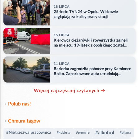
18 LIPCA
25-lecie TVN24 w Opolu. Widzowie
zaglądają za kulisy pracy stacji
15 LIPCA
Kierowca ciężarówki i rowerzystka zginęli
na miejscu. 19-latek z opolskiego został
ranny
31 LIPCA
Barierka zagrodziła pobocze przy Kamionce
Bolko. Zaparkowane auta utrudniają
przejazd
Więcej najczęściej czytanych →
Polub nas!
Chmura tagów
#alkohol
#Nietrzeźwa pracownica
#kobieta
#promile
#pijana