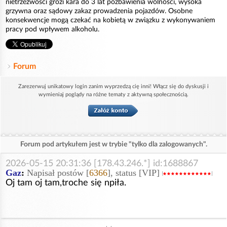
nietrzeźwości grozi kara do 3 lat pozbawienia wolności, wysoka
grzywna oraz sądowy zakaz prowadzenia pojazdów. Osobne
konsekwencje mogą czekać na kobietą w związku z wykonywaniem
pracy pod wpływem alkoholu.
Forum
Zarezerwuj unikatowy login zanim wyprzedzą cię inni! Włącz się do dyskusji i
wymieniaj poglądy na różne tematy z aktywną społecznością.
Forum pod artykułem jest w trybie "tylko dla zalogowanych".
2026-05-15 20:31:36 [178.43.246.*] id:1688867
Gaz
:
Napisał postów [
6366
], status [VIP]
Oj tam oj tam,troche się npiła.