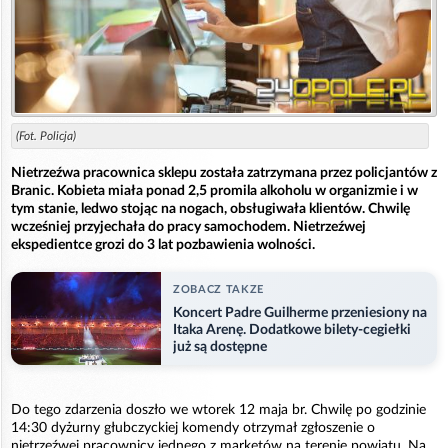
(Fot. Policja)
Nietrzeźwa pracownica sklepu została zatrzymana przez policjantów z
Branic. Kobieta miała ponad 2,5 promila alkoholu w organizmie i w
tym stanie, ledwo stojąc na nogach, obsługiwała klientów. Chwilę
wcześniej przyjechała do pracy samochodem. Nietrzeźwej
ekspedientce grozi do 3 lat pozbawienia wolności.
ZOBACZ TAKZE
Koncert Padre Guilherme przeniesiony na
Itaka Arenę. Dodatkowe bilety-cegiełki
już są dostępne
Do tego zdarzenia doszło we wtorek 12 maja br. Chwilę po godzinie
14:30 dyżurny głubczyckiej komendy otrzymał zgłoszenie o
nietrzeźwej pracownicy jednego z marketów na terenie powiatu. Na