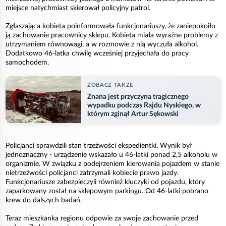
miejsce natychmiast skierował policyjny patrol.
Zgłaszająca kobieta poinformowała funkcjonariuszy, że zaniepokoiło
ją zachowanie pracownicy sklepu. Kobieta miała wyraźne problemy z
utrzymaniem równowagi, a w rozmowie z nią wyczuła alkohol.
Dodatkowo 46-latka chwilę wcześniej przyjechała do pracy
samochodem.
ZOBACZ TAKZE
Znana jest przyczyna tragicznego
wypadku podczas Rajdu Nyskiego, w
którym zginął Artur Sękowski
Policjanci sprawdzili stan trzeźwości ekspedientki. Wynik był
jednoznaczny - urządzenie wskazało u 46-latki ponad 2,5 alkoholu w
organizmie. W związku z podejrzeniem kierowania pojazdem w stanie
nietrzeźwości policjanci zatrzymali kobiecie prawo jazdy.
Funkcjonariusze zabezpieczyli również kluczyki od pojazdu, który
zaparkowany został na sklepowym parkingu. Od 46-latki pobrano
krew do dalszych badań.
Teraz mieszkanka regionu odpowie za swoje zachowanie przed