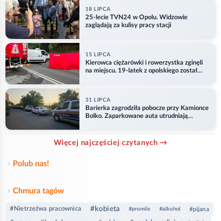
18 LIPCA
25-lecie TVN24 w Opolu. Widzowie
zaglądają za kulisy pracy stacji
15 LIPCA
Kierowca ciężarówki i rowerzystka zginęli
na miejscu. 19-latek z opolskiego został
ranny
31 LIPCA
Barierka zagrodziła pobocze przy Kamionce
Bolko. Zaparkowane auta utrudniają
przejazd
Więcej najczęściej czytanych →
Polub nas!
Chmura tagów
#kobieta
#Nietrzeźwa pracownica
#promile
#alkohol
#pijana