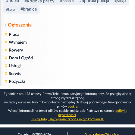
#kodeks pracy
#praca
#opolska policja
#polska
#policja
#branice
#kara
Ogłoszenia
»
Praca
»
Wynajem
»
Rowery
»
Dom i Ogród
»
Usługi
»
Serwis
»
Pożyczki
Zgodnie z art. 173 ustawy Prawa Telekomunikacyjnego informujemy, że przeglądając tę
stronę wyrażasz zgodę
na zapisywanie na Twoim komputerze niezbędnych do jej poprawnego funkcjonowania
plików
cookie
.
Więcej informacji na temat plików cookie znajdziecie Państwo na stronie
polityka
prywatności
.
Kliknij tutaj, aby wyrazić zgodę i ukryć komunikat.
Copyright © 2006-2026
Strona główna 24opole.pl