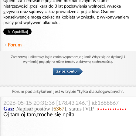
sądem. Za kierowanie pojazdem mechanicznym w stanie
nietrzeźwości grozi kara do 3 lat pozbawienia wolności, wysoka
grzywna oraz sądowy zakaz prowadzenia pojazdów. Osobne
konsekwencje mogą czekać na kobietą w związku z wykonywaniem
pracy pod wpływem alkoholu.
Forum
Zarezerwuj unikatowy login zanim wyprzedzą cię inni! Włącz się do dyskusji i
wymieniaj poglądy na różne tematy z aktywną społecznością.
Forum pod artykułem jest w trybie "tylko dla zalogowanych".
2026-05-15 20:31:36 [178.43.246.*] id:1688867
Gaz
:
Napisał postów [
6367
], status [VIP]
Oj tam oj tam,troche się npiła.