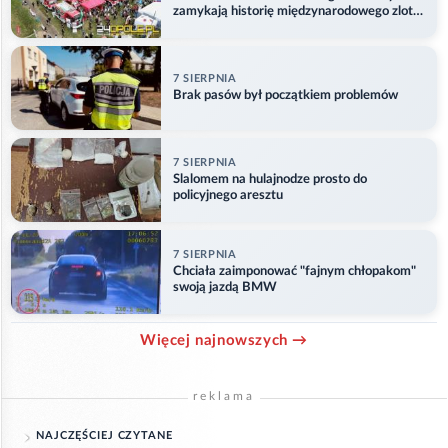
zamykają historię międzynarodowego zlotu
w Główczycach
7 SIERPNIA
Brak pasów był początkiem problemów
7 SIERPNIA
Slalomem na hulajnodze prosto do
policyjnego aresztu
7 SIERPNIA
Chciała zaimponować "fajnym chłopakom"
swoją jazdą BMW
Więcej najnowszych →
reklama
NAJCZĘŚCIEJ CZYTANE