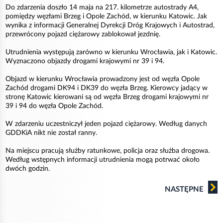
Do zdarzenia doszło 14 maja na 217. kilometrze autostrady A4,
pomiędzy węzłami Brzeg i Opole Zachód, w kierunku Katowic. Jak
wynika z informacji Generalnej Dyrekcji Dróg Krajowych i Autostrad,
przewrócony pojazd ciężarowy zablokował jezdnię.
Utrudnienia występują zarówno w kierunku Wrocławia, jak i Katowic.
Wyznaczono objazdy drogami krajowymi nr 39 i 94.
Objazd w kierunku Wrocławia prowadzony jest od węzła Opole
Zachód drogami DK94 i DK39 do węzła Brzeg. Kierowcy jadący w
stronę Katowic kierowani są od węzła Brzeg drogami krajowymi nr
39 i 94 do węzła Opole Zachód.
W zdarzeniu uczestniczył jeden pojazd ciężarowy. Według danych
GDDKiA nikt nie został ranny.
Na miejscu pracują służby ratunkowe, policja oraz służba drogowa.
Według wstępnych informacji utrudnienia mogą potrwać około
dwóch godzin.
NASTĘPNE