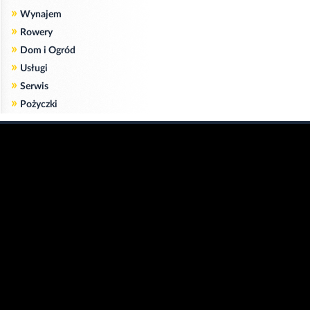
»
Wynajem
»
Rowery
»
Dom i Ogród
»
Usługi
»
Serwis
»
Pożyczki
Zgodnie z art. 173 ustawy Prawa Telekomunikacyjnego informujemy, że przeglądając tę
stronę wyrażasz zgodę
na zapisywanie na Twoim komputerze niezbędnych do jej poprawnego funkcjonowania
plików
cookie
.
Więcej informacji na temat plików cookie znajdziecie Państwo na stronie
polityka
prywatności
.
Kliknij tutaj, aby wyrazić zgodę i ukryć komunikat.
Copyright © 2006-2026
Strona główna 24opole.pl
by 24opole sp. z o.o.
www.hotele.24opole.pl
v4.30.7
2026-08-06 01:15
użytkownicy on-line: 3045
Panel Klienta
rekord on-line: 129224
Oferta Reklamowa
wyświetleń: 1673296646
Kontakt z redakcją
Polityka prywatności