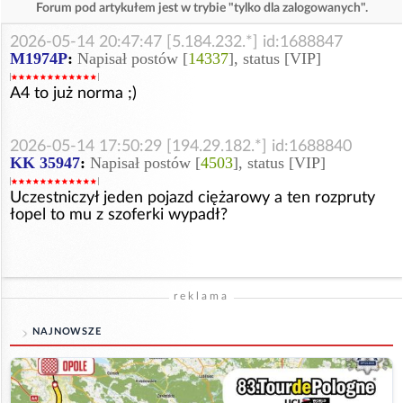
Forum pod artykułem jest w trybie "tylko dla zalogowanych".
2026-05-14 20:47:47 [5.184.232.*] id:1688847
M1974P
:
Napisał postów [
14337
], status [VIP]
A4 to już norma ;)
2026-05-14 17:50:29 [194.29.182.*] id:1688840
KK 35947
:
Napisał postów [
4503
], status [VIP]
Uczestniczył jeden pojazd ciężarowy a ten rozpruty
łopel to mu z szoferki wypadł?
reklama
NAJNOWSZE