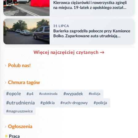
Kierowca ciężarówki i rowerzystka zginęli
na miejscu. 19-latek z opolskiego został
ranny
31 LIPCA
Barierka zagrodziła pobocze przy Kamionce
Bolko. Zaparkowane auta utrudniają
przejazd
Więcej najczęściej czytanych →
Polub nas!
Chmura tagów
#opole
#wypadek
#a4
#autostrada
#kolizja
#utrudnienia
#gddkia
#ruch-drogowy
#policja
#magnuszowice
Ogłoszenia
»
Praca