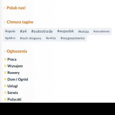
Polub nas!
Chmura tagów
#a4
#autostrada
#wypadek
#opole
#kolizja
#utrudnienia
#magnuszowice
#gddkia
#ruch-drogowy
#policja
Ogłoszenia
»
Praca
»
Wynajem
»
Rowery
»
Dom i Ogród
»
Usługi
»
Serwis
»
Pożyczki
Zgodnie z art. 173 ustawy Prawa Telekomunikacyjnego informujemy, że przeglądając tę
stronę wyrażasz zgodę