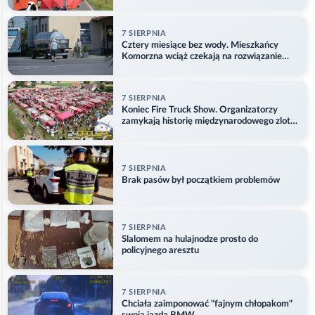
7 SIERPNIA
Cztery miesiące bez wody. Mieszkańcy
Komorzna wciąż czekają na rozwiązanie
problemu
7 SIERPNIA
Koniec Fire Truck Show. Organizatorzy
zamykają historię międzynarodowego zlotu
w Główczycach
7 SIERPNIA
Brak pasów był początkiem problemów
7 SIERPNIA
Slalomem na hulajnodze prosto do
policyjnego aresztu
7 SIERPNIA
Chciała zaimponować "fajnym chłopakom"