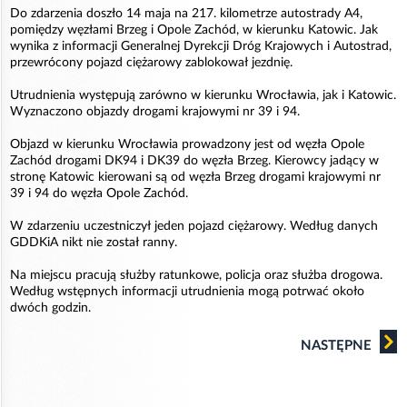
Do zdarzenia doszło 14 maja na 217. kilometrze autostrady A4,
pomiędzy węzłami Brzeg i Opole Zachód, w kierunku Katowic. Jak
wynika z informacji Generalnej Dyrekcji Dróg Krajowych i Autostrad,
przewrócony pojazd ciężarowy zablokował jezdnię.
Utrudnienia występują zarówno w kierunku Wrocławia, jak i Katowic.
Wyznaczono objazdy drogami krajowymi nr 39 i 94.
Objazd w kierunku Wrocławia prowadzony jest od węzła Opole
Zachód drogami DK94 i DK39 do węzła Brzeg. Kierowcy jadący w
stronę Katowic kierowani są od węzła Brzeg drogami krajowymi nr
39 i 94 do węzła Opole Zachód.
W zdarzeniu uczestniczył jeden pojazd ciężarowy. Według danych
GDDKiA nikt nie został ranny.
Na miejscu pracują służby ratunkowe, policja oraz służba drogowa.
Według wstępnych informacji utrudnienia mogą potrwać około
dwóch godzin.
NASTĘPNE