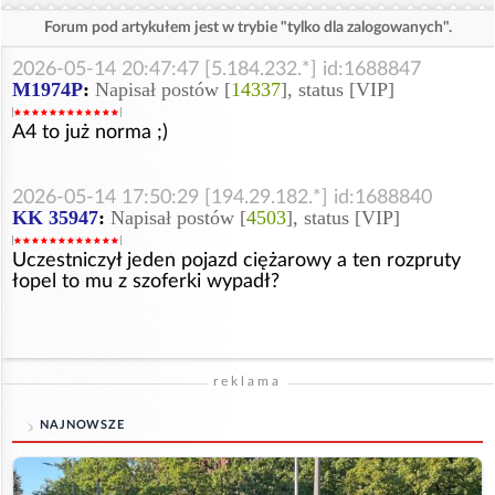
Forum pod artykułem jest w trybie "tylko dla zalogowanych".
2026-05-14 20:47:47 [5.184.232.*] id:1688847
M1974P
:
Napisał postów [
14337
], status [VIP]
A4 to już norma ;)
2026-05-14 17:50:29 [194.29.182.*] id:1688840
KK 35947
:
Napisał postów [
4503
], status [VIP]
Uczestniczył jeden pojazd ciężarowy a ten rozpruty
łopel to mu z szoferki wypadł?
reklama
NAJNOWSZE