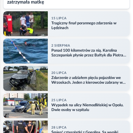
zatrzymała matkę
15 LIPCA
Tragiczny finał porannego zdarzenia w
Lędzinach
2 SIERPNIA
Ponad 100 kilometrów za nią. Karolina
Szczepaniak płynie przez Bałtyk dla Piotra.
Aktualizacja
20 LIPCA
Zdarzenie z udziałem pięciu pojazdów we
Wrzoskach. Jeden z kierowców zabrany w
kajdankach
25 LIPCA
Wypadek na ulicy Niemodlińskiej w Opolu.
Dwie osoby w szpitalu
28 LIPCA
Śmierć czterolatki z Gogolina. Są wyniki