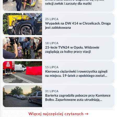
sekcji zwłok i zarzuty dla matki
25 LIPCA
Wypadek na DW 414 w Chrzelicach. Droga
jest zablokowana
18 LIPCA
25-lecie TVN24 w Opolu. Widzowie
zaglądają za kulisy pracy stacji
15 LIPCA
Kierowca ciężarówki i rowerzystka zginęli
na miejscu. 19-latek z opolskiego został
ranny
31 LIPCA
Barierka zagrodziła pobocze przy Kamionce
Bolko. Zaparkowane auta utrudniają
przejazd
Więcej najczęściej czytanych →