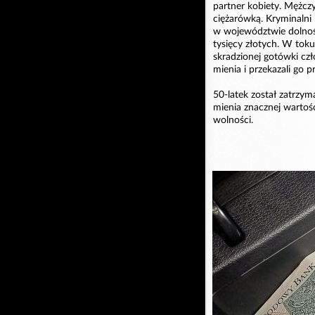
partner kobiety. Mężczy
ciężarówką. Kryminalni
w województwie dolnośl
tysięcy złotych. W tok
skradzionej gotówki czł
mienia i przekazali go p
50-latek został zatrzyma
mienia znacznej wartośc
wolności.