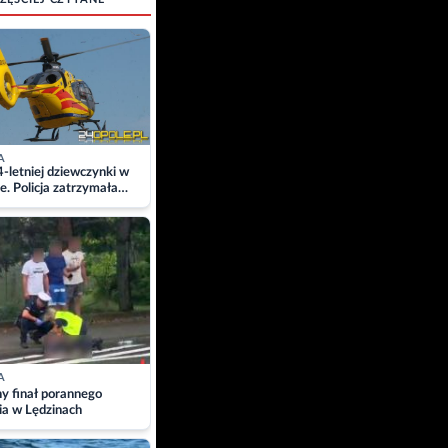
A
4-letniej dziewczynki w
e. Policja zatrzymała
A
ny finał porannego
ia w Lędzinach