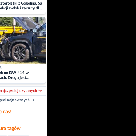
zterolatki z Gogolina. Są
ekcji zwłok i zarzuty dla
A
k na DW 414 w
ach. Droga jest
owana
najczęściej czytanych →
cej najnowszych →
b nas!
ra tagów