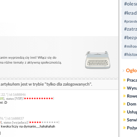
#oles
#krad
#przest
#zatr
#bezp
#miłos
#histo
anim wyprzedzą cię inni! Włącz się do
 na różne tematy z aktywną społecznością.
Ogło
»
Prac
artykułem jest w trybie "tylko dla zalogowanych".
»
Wyn
»
.22.*] id:1688846
Rowe
18
], status [VIP]
»
ni :D
Dom 
»
Usłu
»
76.*] id:1688837
Serw
9
], status [wyjadacz]
»
ra kwoka liczy na dymanie,,,,hahahahah
Poży
]