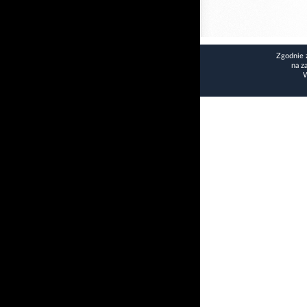
Zgodnie 
na z
W