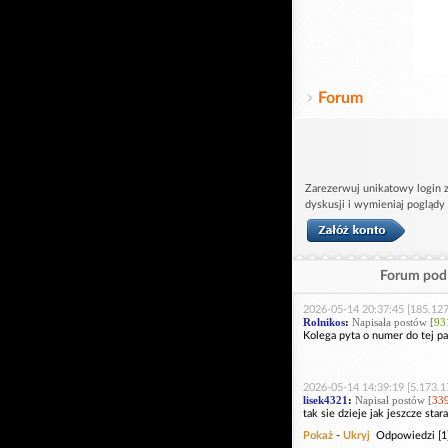
Forum
Zarezerwuj unikatowy login z
dyskusji i wymieniaj poglądy
Forum pod 
2026-05-14 20:37:45 [185.127
Rolnikos
:
Napisała postów [
93
Kolega pyta o numer do tej pa
2026-05-14 14:39:19 [5.173.1
lisek4321
:
Napisał postów [
33
tak sie dzieje jak jeszcze sta
Pokaż
-
Ukryj
Odpowiedzi [1