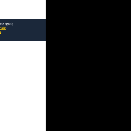
asz zgodę
okie
.
i
.