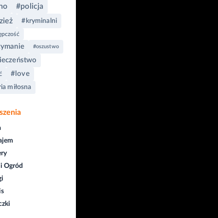
no
#policja
zież
#kryminalni
ępczość
zymanie
#oszustwo
ieczeństwo
#love
ć
ria miłosna
szenia
a
ajem
ry
i Ogród
gi
is
czki