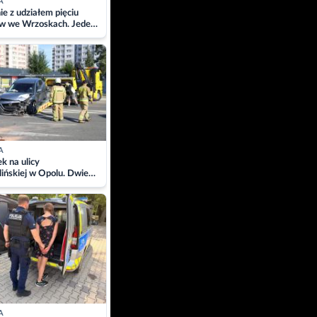
A
ie z udziałem pięciu
w we Wrzoskach. Jeden
wców zabrany w
ach
A
 na ulicy
ińskiej w Opolu. Dwie
 szpitalu
A