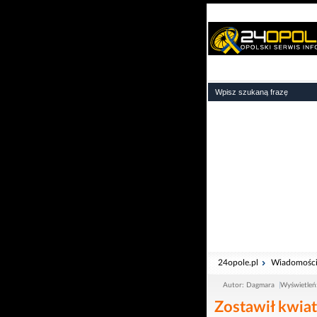
24opole.pl
Wiadomośc
Autor: Dagmara
Wyświetleń
Zostawił kwiat