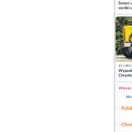
Śmierć c
wyniki s
matki
25 LIPC
Wypade
Chrzelic
zablok
Więcej 
Wię
Polu
Chmu