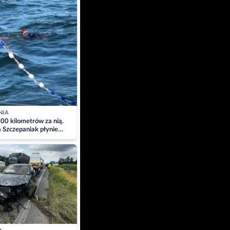
NIA
00 kilometrów za nią.
a Szczepaniak płynie
łtyk dla Piotra.
zacja