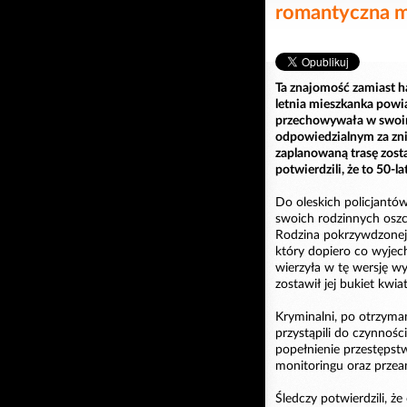
romantyczna m
Ta znajomość zamiast h
letnia mieszkanka powi
przechowywała w swoim
odpowiedzialnym za zni
zaplanowaną trasę zosta
potwierdzili, że to 50-l
Do oleskich policjantów
swoich rodzinnych oszcz
Rodzina pokrzywdzonej p
który dopiero co wyjech
wierzyła w tę wersję w
zostawił jej bukiet kwia
Kryminalni, po otrzyman
przystąpili do czynnośc
popełnienie przestępstw
monitoringu oraz przean
Śledczy potwierdzili, ż