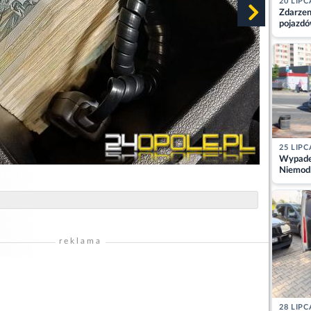
20 LIPC
Zdarzen
pojazdó
z kiero
kajdank
25 LIPC
Wypadek
Niemodl
osoby w
reklama
28 LIPC