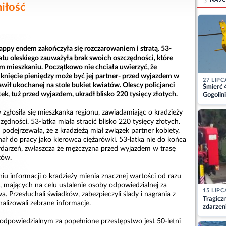
iłość
appy endem zakończyła się rozczarowaniem i stratą. 53-
atu oleskiego zauważyła brak swoich oszczędności, które
 mieszkaniu. Początkowo nie chciała uwierzyć, że
knięcie pieniędzy może być jej partner- przed wyjazdem w
27 LIPC
wił ukochanej na stole bukiet kwiatów. Olescy policjanci
Śmierć 
atek, tuż przed wyjazdem, ukradł blisko 220 tysięcy złotych.
Gogolini
matkę
 zgłosiła się mieszkanka regionu, zawiadamiając o kradzieży
ędności. 53-latka miała stracić blisko 220 tysięcy złotych.
odejrzewała, że z kradzieżą miał związek partner kobiety,
ał do pracy jako kierowca ciężarówki. 53-latka nie do końca
ydarzeń, zwłaszcza że mężczyzna przed wyjazdem w trasę
tów.
iu informacji o kradzieży mienia znacznej wartości od razu
i, mających na celu ustalenie osoby odpowiedzialnej za
15 LIPC
a. Przesłuchali świadków, zabezpieczyli ślady i nagrania z
Tragicz
alizowali zebrane informacje.
zdarzen
e odpowiedzialnym za popełnione przestępstwo jest 50-letni