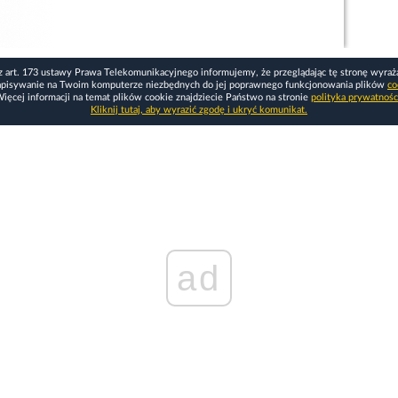
z art. 173 ustawy Prawa Telekomunikacyjnego informujemy, że przeglądając tę stronę wyraż
apisywanie na Twoim komputerze niezbędnych do jej poprawnego funkcjonowania plików
co
ięcej informacji na temat plików cookie znajdziecie Państwo na stronie
polityka prywatnośc
Kliknij tutaj, aby wyrazić zgodę i ukryć komunikat.
ad