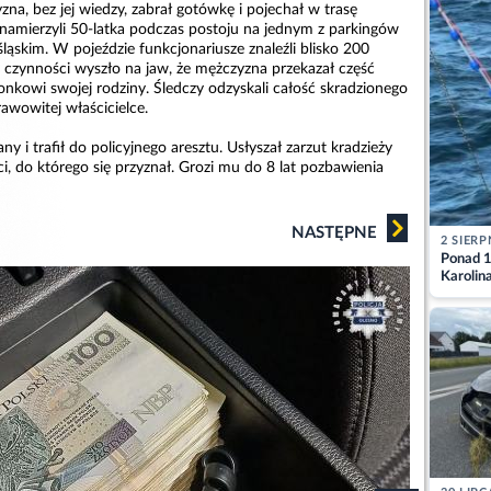
zna, bez jej wiedzy, zabrał gotówkę i pojechał w trasę
 namierzyli 50-latka podczas postoju na jednym z parkingów
ąskim. W pojeździe funkcjonariusze znaleźli blisko 200
u czynności wyszło na jaw, że mężczyzna przekazał część
onkowi swojej rodziny. Śledczy odzyskali całość skradzionego
rawowitej właścicielce.
ny i trafił do policyjnego aresztu. Usłyszał zarzut kradzieży
i, do którego się przyznał. Grozi mu do 8 lat pozbawienia
NASTĘPNE
2 SIERP
Ponad 1
Karolin
przez Ba
Aktuali