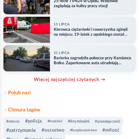
25-lecie TVN24 w Opolu. Widzowie
zaglądają za kulisy pracy stacji
15 LIPCA
Kierowca ciężarówki i rowerzystka zginęli
na miejscu. 19-latek z opolskiego został
ranny
31 LIPCA
Barierka zagrodziła pobocze przy Kamionce
Bolko. Zaparkowane auta utrudniają
przejazd
Więcej najczęściej czytanych →
Polub nas!
Chmura tagów
#policja
#kryminalni
#olesno
#kradzież
#przestępczość
#zatrzymanie
#oszustwo
#miłosć
#bezpieczeństwo