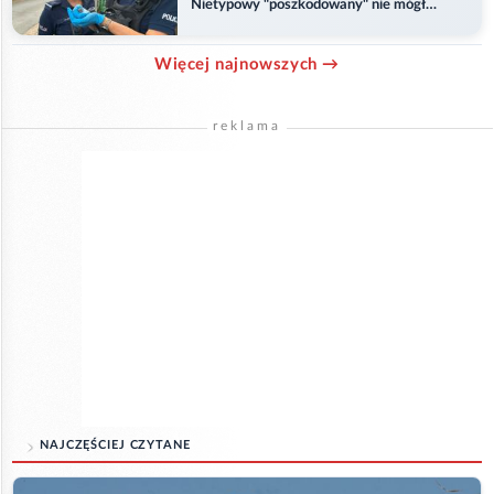
Nietypowy "poszkodowany" nie mógł
odlecieć
Więcej najnowszych →
reklama
NAJCZĘŚCIEJ CZYTANE