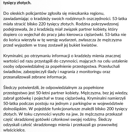
tysięcy złotych.
Do oleskich policjantów zgłosiła się mieszkanka regionu,
zawiadamiając o kradzieży swoich rodzinnych oszczędności. 53-latka
miała stracić blisko 220 tysięcy złotych. Rodzina pokrzywdzonej
podejrzewała, że z kradzieżą miał związek partner kobiety, który
dopiero co wyjechał do pracy jako kierowca ciężarówki. 53-latka nie
do końca wierzyła w tę wersję wydarzeń, zwłaszcza że mężczyzna
przed wyjazdem w trasę zostawił jej bukiet kwiatów.
Kryminalni, po otrzymaniu informacji o kradzieży mienia znacznej
wartości od razu przystąpili do czynności, mających na celu ustalenie
osoby odpowiedzialnej za popełnienie przestępstwa. Przesłuchali
świadków, zabezpieczyli ślady i nagrania z monitoringu oraz
przeanalizowali zebrane informacje.
Śledczy potwierdzili, że odpowiedzialnym za popełnione
przestępstwo jest 50-letni partner kobiety. Mężczyzna, bez jej wiedzy,
zabrał gotówkę i pojechał w trasę ciężarówką. Kryminalni namierzyli
50-latka podczas postoju na jednym z parkingów w województwie
dolnośląskim. W pojeździe funkcjonariusze znaleźli blisko 200 tysięcy
złotych. W toku czynności wyszło na jaw, że mężczyzna przekazał
część skradzionej gotówki członkowi swojej rodziny. Śledczy
odzyskali całość skradzionego mienia i przekazali go prawowitej
właścicielce.