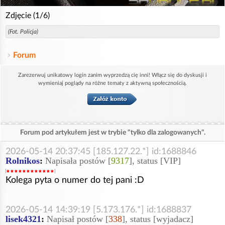
Zdjęcie (1/6)
(Fot. Policja)
Forum
Zarezerwuj unikatowy login zanim wyprzedzą cię inni! Włącz się do dyskusji i
wymieniaj poglądy na różne tematy z aktywną społecznością.
Forum pod artykułem jest w trybie "tylko dla zalogowanych".
2026-05-14 20:37:45 [185.127.22.*] id:1688846
Rolnikos
:
Napisała postów [
9317
], status [VIP]
Kolega pyta o numer do tej pani :D
2026-05-14 14:39:19 [5.173.176.*] id:1688837
lisek4321
:
Napisał postów [
338
], status [wyjadacz]