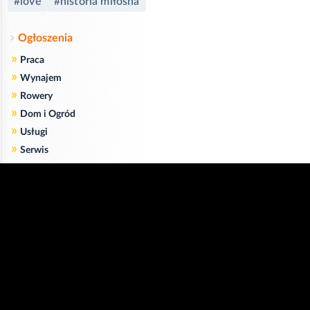
#love
#historia miłosna
Ogłoszenia
»
Praca
»
Wynajem
»
Rowery
»
Dom i Ogród
»
Usługi
»
Serwis
»
Pożyczki
Zgodnie z art. 173 ustawy Prawa Telekomunikacyjnego informujemy, że przeglądając tę
stronę wyrażasz zgodę
na zapisywanie na Twoim komputerze niezbędnych do jej poprawnego funkcjonowania
plików
cookie
.
Więcej informacji na temat plików cookie znajdziecie Państwo na stronie
polityka
prywatności
.
Kliknij tutaj, aby wyrazić zgodę i ukryć komunikat.
Copyright © 2006-2026
Strona główna 24opole.pl
by 24opole sp. z o.o.
www.hotele.24opole.pl