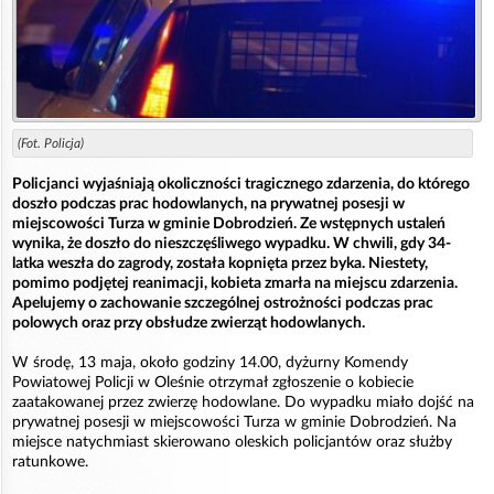
(Fot. Policja)
Policjanci wyjaśniają okoliczności tragicznego zdarzenia, do którego
doszło podczas prac hodowlanych, na prywatnej posesji w
miejscowości Turza w gminie Dobrodzień. Ze wstępnych ustaleń
wynika, że doszło do nieszczęśliwego wypadku. W chwili, gdy 34-
latka weszła do zagrody, została kopnięta przez byka. Niestety,
pomimo podjętej reanimacji, kobieta zmarła na miejscu zdarzenia.
Apelujemy o zachowanie szczególnej ostrożności podczas prac
polowych oraz przy obsłudze zwierząt hodowlanych.
W środę, 13 maja, około godziny 14.00, dyżurny Komendy
Powiatowej Policji w Oleśnie otrzymał zgłoszenie o kobiecie
zaatakowanej przez zwierzę hodowlane. Do wypadku miało dojść na
prywatnej posesji w miejscowości Turza w gminie Dobrodzień. Na
miejsce natychmiast skierowano oleskich policjantów oraz służby
ratunkowe.