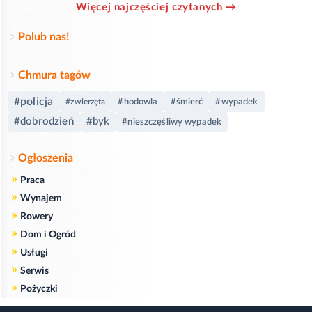
Więcej najczęściej czytanych →
Polub nas!
Chmura tagów
#policja
#hodowla
#śmierć
#wypadek
#zwierzęta
#dobrodzień
#byk
#nieszczęśliwy wypadek
Ogłoszenia
»
Praca
»
Wynajem
»
Rowery
»
Dom i Ogród
»
Usługi
»
Serwis
»
Pożyczki