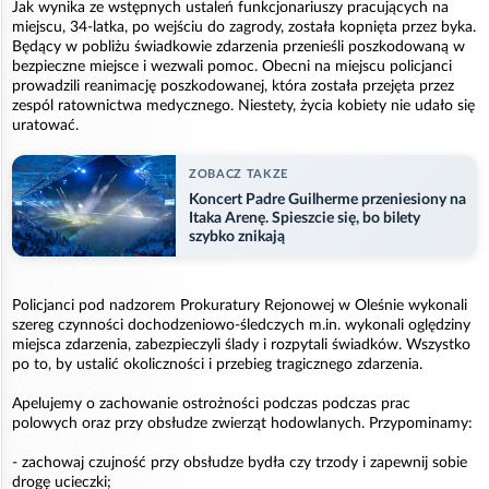
Jak wynika ze wstępnych ustaleń funkcjonariuszy pracujących na
miejscu, 34-latka, po wejściu do zagrody, została kopnięta przez byka.
Będący w pobliżu świadkowie zdarzenia przenieśli poszkodowaną w
bezpieczne miejsce i wezwali pomoc. Obecni na miejscu policjanci
prowadzili reanimację poszkodowanej, która została przejęta przez
zespól ratownictwa medycznego. Niestety, życia kobiety nie udało się
uratować.
ZOBACZ TAKZE
Koncert Padre Guilherme przeniesiony na
Itaka Arenę. Spieszcie się, bo bilety
szybko znikają
Policjanci pod nadzorem Prokuratury Rejonowej w Oleśnie wykonali
szereg czynności dochodzeniowo-śledczych m.in. wykonali oględziny
miejsca zdarzenia, zabezpieczyli ślady i rozpytali świadków. Wszystko
po to, by ustalić okoliczności i przebieg tragicznego zdarzenia.
Apelujemy o zachowanie ostrożności podczas podczas prac
polowych oraz przy obsłudze zwierząt hodowlanych. Przypominamy:
- zachowaj czujność przy obsłudze bydła czy trzody i zapewnij sobie
drogę ucieczki;