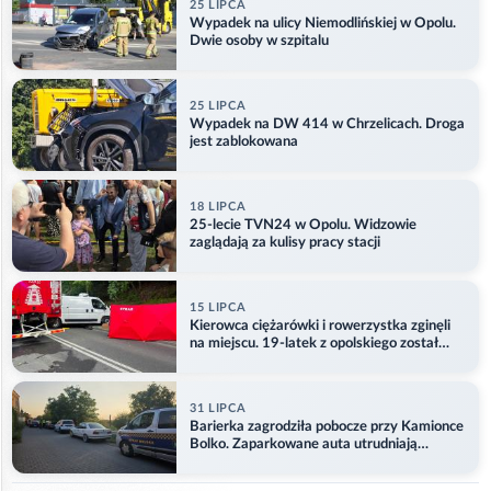
25 LIPCA
Wypadek na ulicy Niemodlińskiej w Opolu.
Dwie osoby w szpitalu
25 LIPCA
Wypadek na DW 414 w Chrzelicach. Droga
jest zablokowana
18 LIPCA
25-lecie TVN24 w Opolu. Widzowie
zaglądają za kulisy pracy stacji
15 LIPCA
Kierowca ciężarówki i rowerzystka zginęli
na miejscu. 19-latek z opolskiego został
ranny
31 LIPCA
Barierka zagrodziła pobocze przy Kamionce
Bolko. Zaparkowane auta utrudniają
przejazd