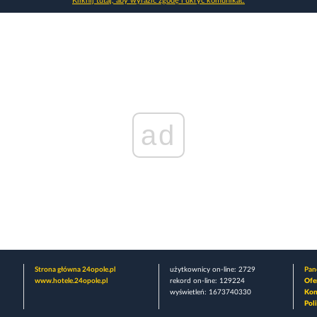
Kliknij tutaj, aby wyrazić zgodę i ukryć komunikat.
ad
Strona główna 24opole.pl
użytkownicy on-line: 2729
Pane
www.hotele.24opole.pl
rekord on-line: 129224
Ofe
wyświetleń: 1673740330
Kon
Pol