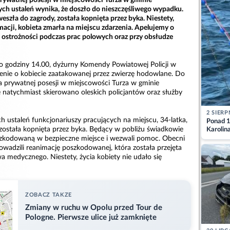
ch ustaleń wynika, że doszło do nieszczęśliwego wypadku.
weszła do zagrody, została kopnięta przez byka. Niestety,
acji, kobieta zmarła na miejscu zdarzenia. Apelujemy o
 ostrożności podczas prac polowych oraz przy obsłudze
o godziny 14.00, dyżurny Komendy Powiatowej Policji w
zenie o kobiecie zaatakowanej przez zwierzę hodowlane. Do
 prywatnej posesji w miejscowości Turza w gminie
 natychmiast skierowano oleskich policjantów oraz służby
2 SIERP
 ustaleń funkcjonariuszy pracujących na miejscu, 34-latka,
Ponad 1
 została kopnięta przez byka. Będący w pobliżu świadkowie
Karolin
przez Ba
oszkodowaną w bezpieczne miejsce i wezwali pomoc. Obecni
Aktuali
rowadzili reanimację poszkodowanej, która została przejęta
a medycznego. Niestety, życia kobiety nie udało się
ZOBACZ TAKZE
Zmiany w ruchu w Opolu przed Tour de
Pologne. Pierwsze ulice już zamknięte