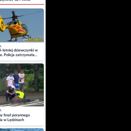
A
4-letniej dziewczynki w
e. Policja zatrzymała
A
ny finał porannego
ia w Lędzinach