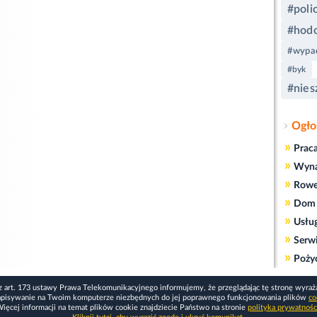
#poli
#hod
#wypa
#byk
#nies
Ogło
»
Prac
»
Wyn
»
Rowe
»
Dom 
»
Usłu
»
Serw
»
Poży
z art. 173 ustawy Prawa Telekomunikacyjnego informujemy, że przeglądając tę stronę wyraż
apisywanie na Twoim komputerze niezbędnych do jej poprawnego funkcjonowania plików
co
ięcej informacji na temat plików cookie znajdziecie Państwo na stronie
polityka prywatnośc