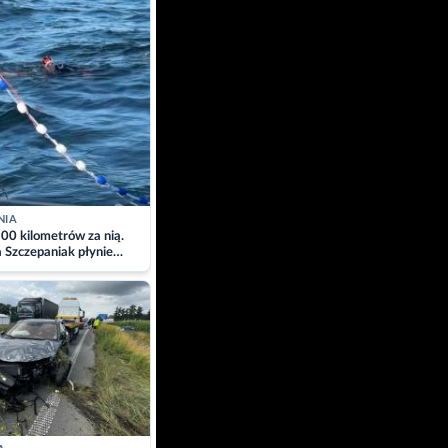
NIA
00 kilometrów za nią.
a Szczepaniak płynie
łtyk dla Piotra.
zacja