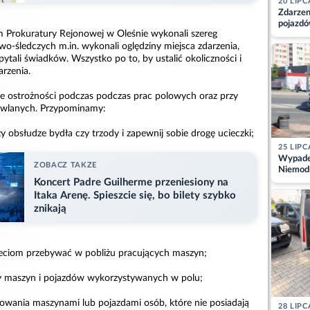
20 LIPC
Zdarzen
pojazdó
m Prokuratury Rejonowej w Oleśnie wykonali szereg
z kiero
kajdank
o-śledczych m.in. wykonali oględziny miejsca zdarzenia,
zpytali świadków. Wszystko po to, by ustalić okoliczności i
arzenia.
e ostrożności podczas podczas prac polowych oraz przy
owlanych. Przypominamy:
y obsłudze bydła czy trzody i zapewnij sobie drogę ucieczki;
25 LIPC
Wypadek
ZOBACZ TAKZE
Niemodl
osoby w
Koncert Padre Guilherme przeniesiony na
Itaka Arenę. Spieszcie się, bo bilety szybko
znikają
zieciom przebywać w pobliżu pracujących maszyn;
ny maszyn i pojazdów wykorzystywanych w polu;
erowania maszynami lub pojazdami osób, które nie posiadają
28 LIPC