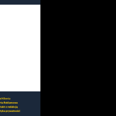
l Klienta
rta Reklamowa
takt z redakcją
ityka prywatności