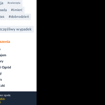
cja
#zwierzęta
owla
#śmierć
#dobrodzień
dek
zczęśliwy wypadek
szenia
a
ajem
ry
i Ogród
gi
is
czki
asz zgodę
okie
.
i
.