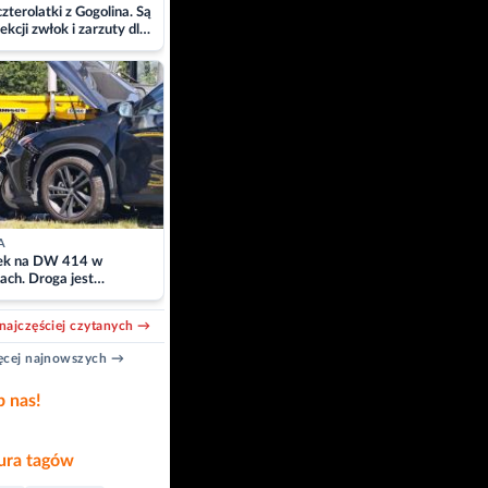
zterolatki z Gogolina. Są
ekcji zwłok i zarzuty dla
A
k na DW 414 w
ach. Droga jest
owana
najczęściej czytanych →
cej najnowszych →
b nas!
ra tagów