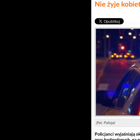
Nie żyje kobie
(Fot. Policja)
Policjanci wyjaśniają o
prac hodowlanych, na p