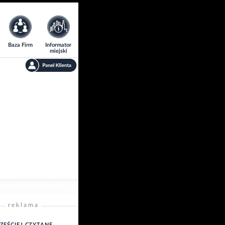
Baza Firm
Informator
miejski
reklama
ZĘŚCIEJ CZYTANE