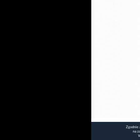
Zgodnie 
na z
W