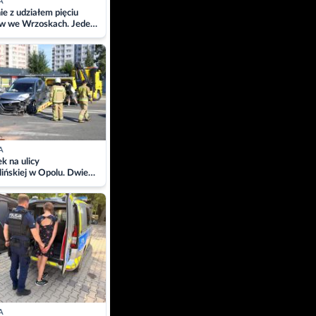
A
ie z udziałem pięciu
w we Wrzoskach. Jeden
wców zabrany w
ach
A
 na ulicy
ińskiej w Opolu. Dwie
 szpitalu
A