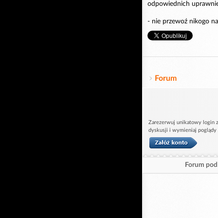
odpowiednich uprawni
- nie przewoź nikogo n
Forum
Zarezerwuj unikatowy login z
dyskusji i wymieniaj poglądy
Forum pod 