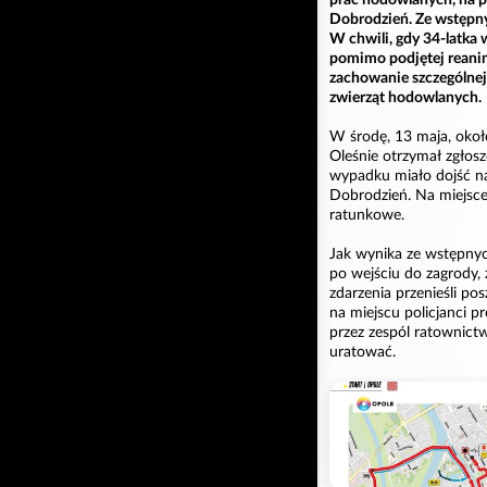
Dobrodzień. Ze wstępny
W chwili, gdy 34-latka 
pomimo podjętej reanim
zachowanie szczególnej
zwierząt hodowlanych.
W środę, 13 maja, okoł
Oleśnie otrzymał zgłos
wypadku miało dojść na
Dobrodzień. Na miejsce
ratunkowe.
Jak wynika ze wstępnych
po wejściu do zagrody,
zdarzenia przenieśli p
na miejscu policjanci p
przez zespól ratownictw
uratować.