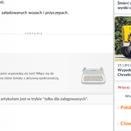
eń;
Śmierć c
wyniki s
matki
a załadowanych wozach i przyczepach.
reklama
25 LIPC
Wypade
anim wyprzedzą cię inni! Włącz się do
Chrzelic
 na różne tematy z aktywną społecznością.
zablok
Więcej 
Wię
artykułem jest w trybie "tylko dla zalogowanych".
Polu
Chmu