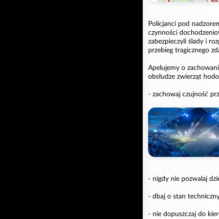
Policjanci pod nadzore
czynności dochodzeniow
zabezpieczyli ślady i ro
przebieg tragicznego zd
Apelujemy o zachowani
obsłudze zwierząt hod
- zachowaj czujność prz
- nigdy nie pozwalaj d
- dbaj o stan technicz
- nie dopuszczaj do ki