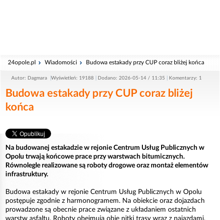
24opole.pl
Wiadomości
Budowa estakady przy CUP coraz bliżej końca
Autor: Dagmara
Wyświetleń: 19188
Dodano: 2026-05-14 / 11:35
Komentarzy: 1
Budowa estakady przy CUP coraz bliżej
końca
Na budowanej estakadzie w rejonie Centrum Usług Publicznych w
Opolu trwają końcowe prace przy warstwach bitumicznych.
Równolegle realizowane są roboty drogowe oraz montaż elementów
infrastruktury.
Budowa estakady w rejonie Centrum Usług Publicznych w Opolu
postępuje zgodnie z harmonogramem. Na obiekcie oraz dojazdach
prowadzone są obecnie prace związane z układaniem ostatnich
warstw asfaltu. Roboty obejmują obie nitki trasy wraz z najazdami.