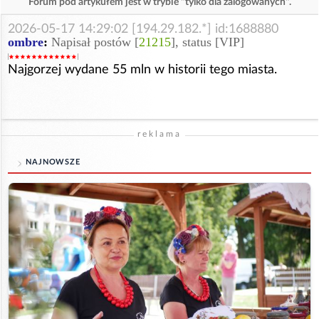
Forum pod artykułem jest w trybie "tylko dla zalogowanych".
2026-05-17 14:29:02 [194.29.182.*] id:1688880
ombre
:
Napisał postów [
21215
], status [VIP]
Najgorzej wydane 55 mln w historii tego miasta.
reklama
NAJNOWSZE