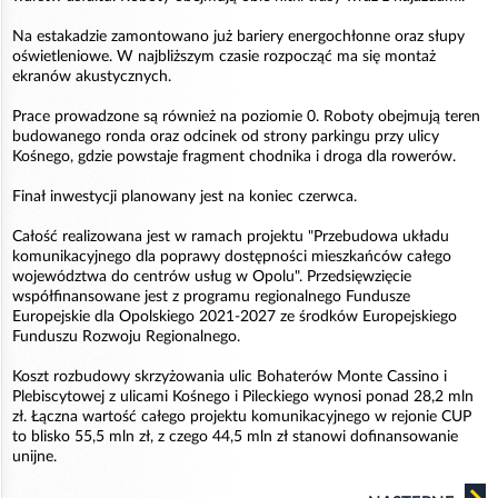
Na estakadzie zamontowano już bariery energochłonne oraz słupy
oświetleniowe. W najbliższym czasie rozpocząć ma się montaż
ekranów akustycznych.
Prace prowadzone są również na poziomie 0. Roboty obejmują teren
budowanego ronda oraz odcinek od strony parkingu przy ulicy
Kośnego, gdzie powstaje fragment chodnika i droga dla rowerów.
Finał inwestycji planowany jest na koniec czerwca.
Całość realizowana jest w ramach projektu "Przebudowa układu
komunikacyjnego dla poprawy dostępności mieszkańców całego
województwa do centrów usług w Opolu". Przedsięwzięcie
współfinansowane jest z programu regionalnego Fundusze
Europejskie dla Opolskiego 2021-2027 ze środków Europejskiego
Funduszu Rozwoju Regionalnego.
Koszt rozbudowy skrzyżowania ulic Bohaterów Monte Cassino i
Plebiscytowej z ulicami Kośnego i Pileckiego wynosi ponad 28,2 mln
zł. Łączna wartość całego projektu komunikacyjnego w rejonie CUP
to blisko 55,5 mln zł, z czego 44,5 mln zł stanowi dofinansowanie
unijne.