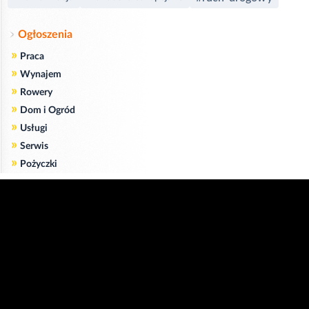
Ogłoszenia
»
Praca
»
Wynajem
»
Rowery
»
Dom i Ogród
»
Usługi
»
Serwis
»
Pożyczki
Zgodnie z art. 173 ustawy Prawa Telekomunikacyjnego informujemy, że przeglądając tę
stronę wyrażasz zgodę
na zapisywanie na Twoim komputerze niezbędnych do jej poprawnego funkcjonowania
plików
cookie
.
Więcej informacji na temat plików cookie znajdziecie Państwo na stronie
polityka
prywatności
.
Kliknij tutaj, aby wyrazić zgodę i ukryć komunikat.
Copyright © 2006-2026
Strona główna 24opole.pl
by 24opole sp. z o.o.
www.hotele.24opole.pl
v4.30.9