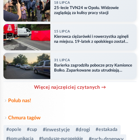
18 LIPCA
25-lecie TVN24 w Opolu. Widzowie
zaglądają za kulisy pracy stacji
15 LIPCA
Kierowca ciężarówki i rowerzystka zginęli
na miejscu. 19-latek z opolskiego został
ranny
31 LIPCA
Barierka zagrodziła pobocze przy Kamionce
Bolko. Zaparkowane auta utrudniają
przejazd
Więcej najczęściej czytanych →
Polub nas!
Chmura tagów
#opole
#cup
#inwestycje
#drogi
#estakada
#ruch-drogowy
#komunikacja
#fundusze-europejskie