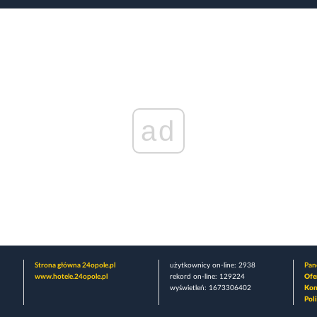
ad
Strona główna 24opole.pl
użytkownicy on-line: 2938
Pane
www.hotele.24opole.pl
rekord on-line: 129224
Ofe
wyświetleń: 1673306402
Kon
Pol