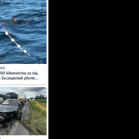
NIA
00 kilometrów za nią.
a Szczepaniak płynie
łtyk dla Piotra.
zacja