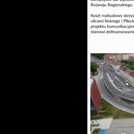
Rozwoju Regionalnego.
Koszt rozbudowy skrzyż
ulicami Kośnego i Pilec
projektu komunikacyjneg
stanowi dofinansowanie