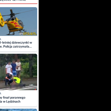
A
4-letniej dziewczynki w
e. Policja zatrzymała
A
ny finał porannego
ia w Lędzinach