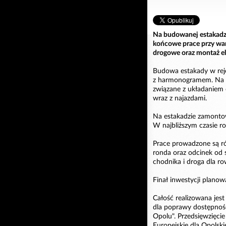
Na budowanej estakadz
końcowe prace przy war
drogowe oraz montaż el
Budowa estakady w rej
z harmonogramem. Na o
związane z układaniem o
wraz z najazdami.
Na estakadzie zamontow
W najbliższym czasie r
Prace prowadzone są r
ronda oraz odcinek od 
chodnika i droga dla r
Finał inwestycji planow
Całość realizowana je
dla poprawy dostępnoś
Opolu". Przedsięwzięci
Europejskie dla Opols