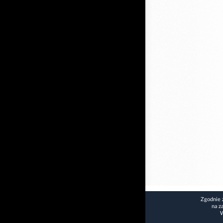
Zgodnie 
na z
W