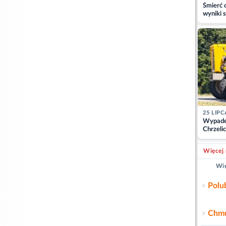
Śmierć c
wyniki s
matki
25 LIPC
Wypade
Chrzelic
zablok
Więcej 
Wię
Polu
Chmu