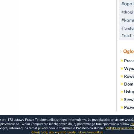
#opol
#drogi
#komu
#fundus
#ruch
Ogło
»
Prac
»
Wyn
»
Rowe
»
Dom 
»
Usłu
»
Serw
»
Poży
z art. 173 ustawy Prawa Telekomunikacyjnego informujemy, że przeglądając tę stronę wyraż
apisywanie na Twoim komputerze niezbędnych do jej poprawnego funkcjonowania plików
co
ięcej informacji na temat plików cookie znajdziecie Państwo na stronie
polityka prywatnośc
Kliknij tutaj, aby wyrazić zgodę i ukryć komunikat.