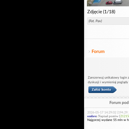
Zdjęcie (1/18)
(Fot. Pav)
Forum
Zarezerwuj unikatowy login z
dyskusji i wymieniaj poglądy
Forum pod 
2026-05-17 14:29:02 [194.29.
ombre
:
Napisał postów [
21215
Najgorzej wydane 55 mln w his