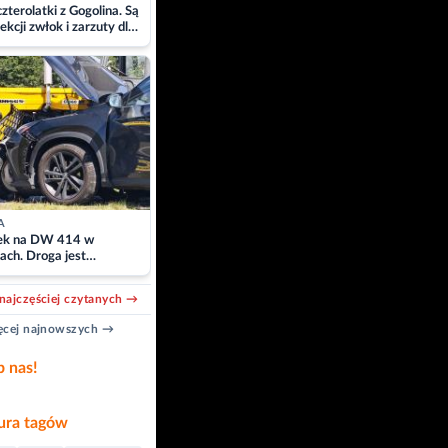
zterolatki z Gogolina. Są
ekcji zwłok i zarzuty dla
A
k na DW 414 w
ach. Droga jest
owana
najczęściej czytanych →
cej najnowszych →
b nas!
ra tagów