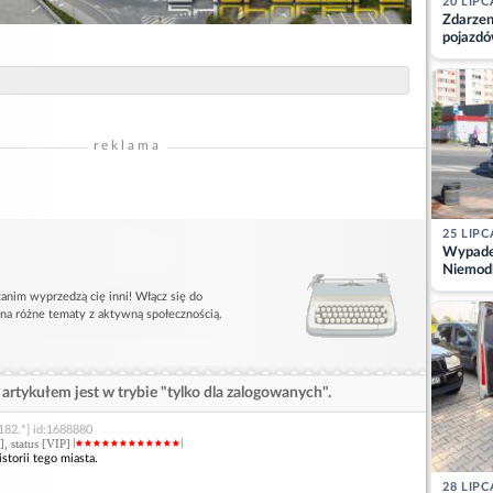
20 LIPC
Zdarzen
pojazdó
z kiero
kajdank
reklama
25 LIPC
Wypadek
Niemodl
osoby w
anim wyprzedzą cię inni! Włącz się do
 na różne tematy z aktywną społecznością.
artykułem jest w trybie "tylko dla zalogowanych".
182.*] id:1688880
], status [VIP]
torii tego miasta.
28 LIPC