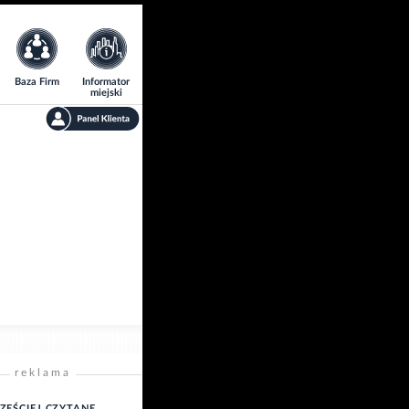
Baza Firm
Informator
miejski
reklama
ZĘŚCIEJ CZYTANE