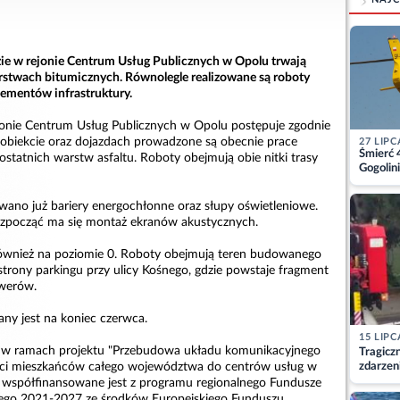
ie w rejonie Centrum Usług Publicznych w Opolu trwają
stwach bitumicznych. Równolegle realizowane są roboty
ementów infrastruktury.
onie Centrum Usług Publicznych w Opolu postępuje zgodnie
biekcie oraz dojazdach prowadzone są obecnie prace
27 LIPC
Śmierć 
statnich warstw asfaltu. Roboty obejmują obie nitki trasy
Gogolini
matkę
ano już bariery energochłonne oraz słupy oświetleniowe.
ozpocząć ma się montaż ekranów akustycznych.
ównież na poziomie 0. Roboty obejmują teren budowanego
strony parkingu przy ulicy Kośnego, gdzie powstaje fragment
owerów.
any jest na koniec czerwca.
15 LIPC
st w ramach projektu "Przebudowa układu komunikacyjnego
Tragicz
zdarzen
ci mieszkańców całego województwa do centrów usług w
e współfinansowane jest z programu regionalnego Fundusze
kiego 2021-2027 ze środków Europejskiego Funduszu