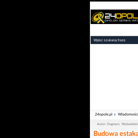
24opole.pl
Wiadomośc
Autor: Dagmara
Wyświetleń
Budowa estakad