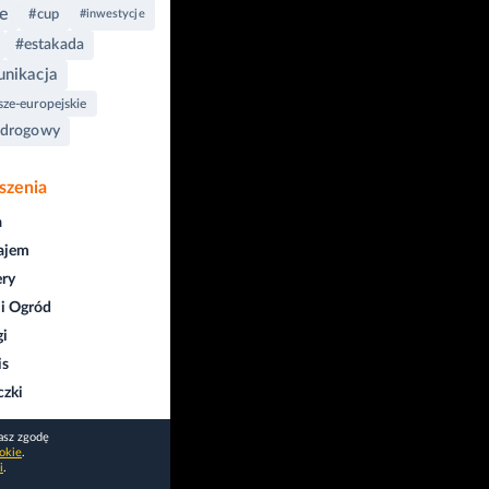
e
#cup
#inwestycje
#estakada
nikacja
ze-europejskie
-drogowy
szenia
a
ajem
ry
i Ogród
gi
is
czki
asz zgodę
okie
.
i
.