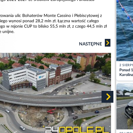
owania ulic Bohaterów Monte Cassino i Plebiscytowej z
kiego wynosi ponad 28,2 mln zł. Łączna wartość całego
o w rejonie CUP to blisko 55,5 mln zł, z czego 44,5 mln zł
 unijne.
NASTĘPNE
2 SIERP
Ponad 1
Karolin
przez Ba
Aktuali