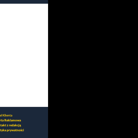
l Klienta
rta Reklamowa
takt z redakcją
ityka prywatności