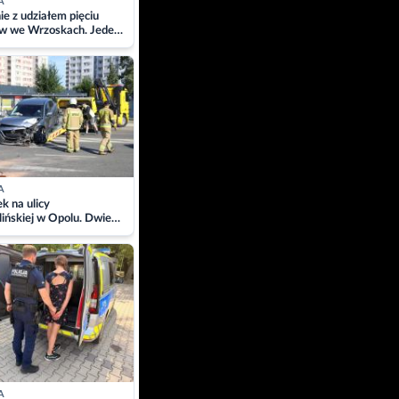
A
ie z udziałem pięciu
w we Wrzoskach. Jeden
wców zabrany w
ach
A
 na ulicy
ińskiej w Opolu. Dwie
 szpitalu
A