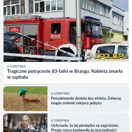
6 SIERPNIA
Tragiczne potrącenie 83-latki w Brzegu. Kobieta zmarła
w szpitalu
6 SIERPNIA
Poszukiwania daniela bez efektu. Zwierzę
mogło zmienić miejsce pobytu
6 SIERPNIA
Usłyszała, że jej pieniądze są zagrożone.
Presja czasu pozbawiła ją oszczędności