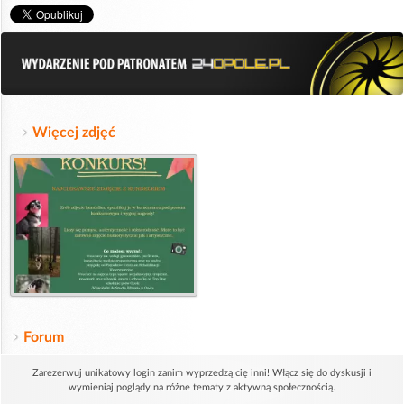
Więcej zdjęć
Forum
Zarezerwuj unikatowy login zanim wyprzedzą cię inni! Włącz się do dyskusji i
wymieniaj poglądy na różne tematy z aktywną społecznością.