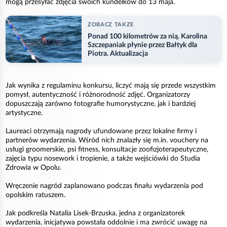
mogą przesyłać zdjęcia swoich kundelków do 13 maja.
ZOBACZ TAKZE
Ponad 100 kilometrów za nią. Karolina
Szczepaniak płynie przez Bałtyk dla
Piotra. Aktualizacja
Jak wynika z regulaminu konkursu, liczyć mają się przede wszystkim
pomysł, autentyczność i różnorodność zdjęć. Organizatorzy
dopuszczają zarówno fotografie humorystyczne, jak i bardziej
artystyczne.
Laureaci otrzymają nagrody ufundowane przez lokalne firmy i
partnerów wydarzenia. Wśród nich znalazły się m.in. vouchery na
usługi groomerskie, psi fitness, konsultacje zoofizjoterapeutyczne,
zajęcia typu nosework i tropienie, a także wejściówki do Studia
Zdrowia w Opolu.
Wręczenie nagród zaplanowano podczas finału wydarzenia pod
opolskim ratuszem.
Jak podkreśla Natalia Lisek-Brzuska, jedna z organizatorek
wydarzenia, inicjatywa powstała oddolnie i ma zwrócić uwagę na