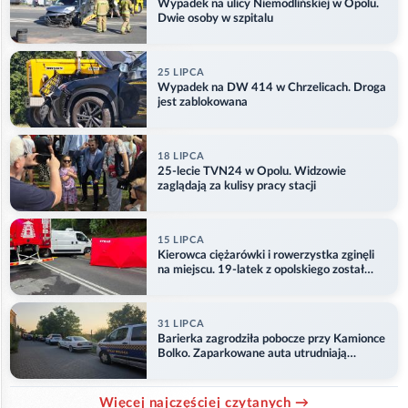
Wypadek na ulicy Niemodlińskiej w Opolu.
Dwie osoby w szpitalu
25 LIPCA
Wypadek na DW 414 w Chrzelicach. Droga
jest zablokowana
18 LIPCA
25-lecie TVN24 w Opolu. Widzowie
zaglądają za kulisy pracy stacji
15 LIPCA
Kierowca ciężarówki i rowerzystka zginęli
na miejscu. 19-latek z opolskiego został
ranny
31 LIPCA
Barierka zagrodziła pobocze przy Kamionce
Bolko. Zaparkowane auta utrudniają
przejazd
Więcej najczęściej czytanych →