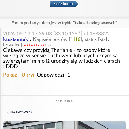
Forum pod artykułem jest w trybie "tylko dla zalogowanych".
2026-05-13 17:39:08 [83.10.128.*] id:1688822
ktostamtaki
:
Napisała postów [
1116
], status [stały
bywalec]
Ciekawe czy przyjdą Therianie - to osoby które
wierzą że w sensie duchowym lub psychicznym są
zwierzętami mimo iż urodziły się w ludzkich ciałach
xDDD
Pokaż
-
Ukryj
Odpowiedzi [1]
reklama
NAJNOWSZE