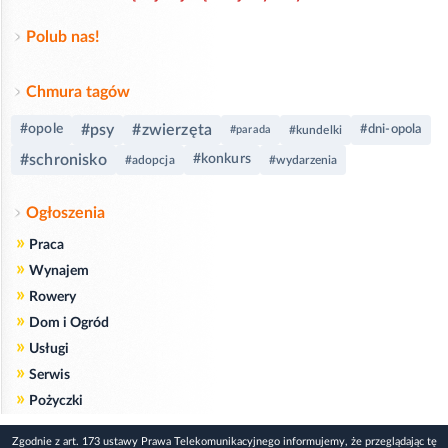
Polub nas!
Chmura tagów
#psy
#zwierzęta
#opole
#dni-opola
#parada
#kundelki
#schronisko
#konkurs
#adopcja
#wydarzenia
Ogłoszenia
»
Praca
»
Wynajem
»
Rowery
»
Dom i Ogród
»
Usługi
»
Serwis
»
Pożyczki
Zgodnie z art. 173 ustawy Prawa Telekomunikacyjnego informujemy, że przeglądając tę