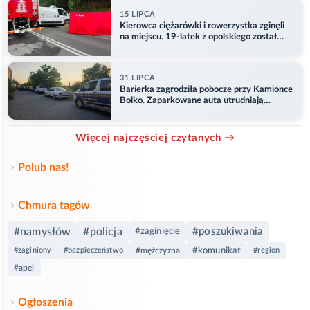
15 LIPCA
Kierowca ciężarówki i rowerzystka zginęli
na miejscu. 19-latek z opolskiego został
ranny
31 LIPCA
Barierka zagrodziła pobocze przy Kamionce
Bolko. Zaparkowane auta utrudniają
przejazd
Więcej najczęściej czytanych →
Polub nas!
Chmura tagów
#namysłów
#policja
#poszukiwania
#zaginięcie
#komunikat
#zaginiony
#bezpieczeństwo
#mężczyzna
#region
#apel
Ogłoszenia