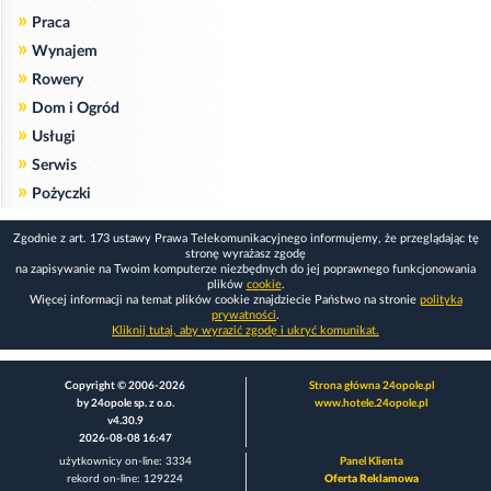
»
Praca
»
Wynajem
»
Rowery
»
Dom i Ogród
»
Usługi
»
Serwis
»
Pożyczki
Zgodnie z art. 173 ustawy Prawa Telekomunikacyjnego informujemy, że przeglądając tę
stronę wyrażasz zgodę
na zapisywanie na Twoim komputerze niezbędnych do jej poprawnego funkcjonowania
plików
cookie
.
Więcej informacji na temat plików cookie znajdziecie Państwo na stronie
polityka
prywatności
.
Kliknij tutaj, aby wyrazić zgodę i ukryć komunikat.
Copyright © 2006-2026
Strona główna 24opole.pl
by 24opole sp. z o.o.
www.hotele.24opole.pl
v4.30.9
2026-08-08 16:47
użytkownicy on-line: 3334
Panel Klienta
rekord on-line: 129224
Oferta Reklamowa