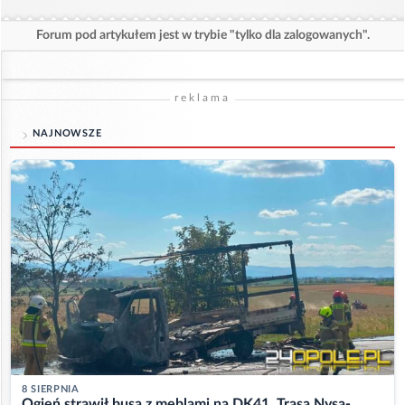
Forum pod artykułem jest w trybie "tylko dla zalogowanych".
reklama
NAJNOWSZE
8 SIERPNIA
Ogień strawił busa z meblami na DK41. Trasa Nysa-