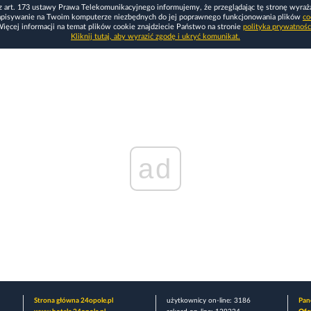
z art. 173 ustawy Prawa Telekomunikacyjnego informujemy, że przeglądając tę stronę wyraż
apisywanie na Twoim komputerze niezbędnych do jej poprawnego funkcjonowania plików
co
ięcej informacji na temat plików cookie znajdziecie Państwo na stronie
polityka prywatnośc
Kliknij tutaj, aby wyrazić zgodę i ukryć komunikat.
ad
Strona główna 24opole.pl
użytkownicy on-line: 3186
Pane