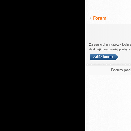
Forum
Zarezerwuj unikatowy login z
dyskusji i wymieniaj poglądy
Forum pod 