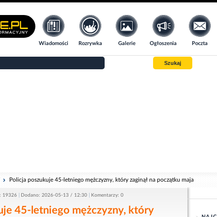
Wiadomości
Rozrywka
Galerie
Ogłoszenia
Poczta
Szukaj
i
Policja poszukuje 45-letniego mężczyzny, który zaginął na początku maja
: 19326
Dodano: 2026-05-13 / 12:30
Komentarzy: 0
uje 45-letniego mężczyzny, który
NAJC