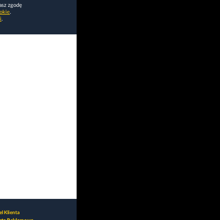
asz zgodę
okie
.
i
.
l Klienta