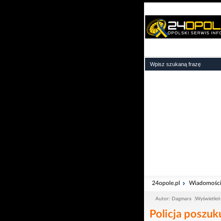
24opole.pl
Wiadomośc
Autor: Dagmara
Wyświetleń
Policja poszuk