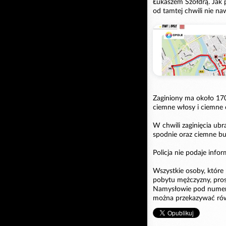
Łukaszem Szołdrą. Jak 
od tamtej chwili nie naw
Zaginiony ma około 170
ciemne włosy i ciemne o
W chwili zaginięcia ubr
spodnie oraz ciemne bu
Policja nie podaje info
Wszystkie osoby, które
pobytu mężczyzny, pros
Namysłowie pod numera
można przekazywać ró