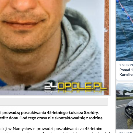
2 SIERP
Ponad 1
Karolin
przez Ba
Aktuali
 prowadzą poszukiwania 45-letniego Łukasza Szołdry.
ł z domu i od tego czasu nie skontaktował się z rodziną.
icji w Namysłowie prowadzi poszukiwania za 45-letnim