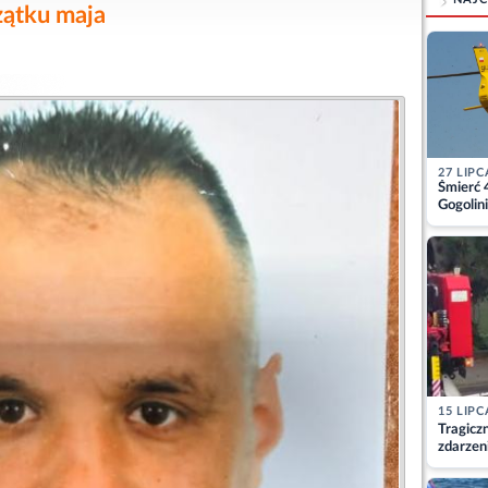
zątku maja
27 LIPC
Śmierć 
Gogolini
matkę
15 LIPC
Tragicz
zdarzen