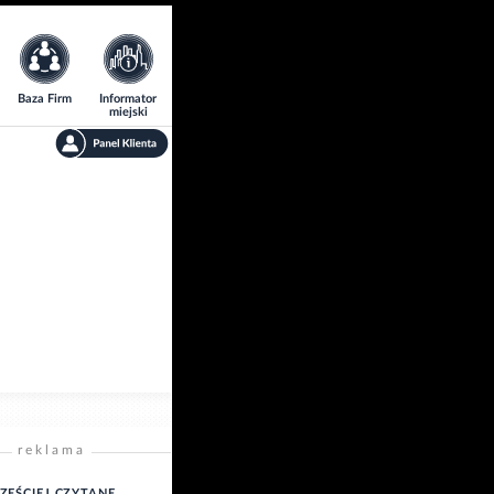
Baza Firm
Informator
miejski
reklama
ZĘŚCIEJ CZYTANE