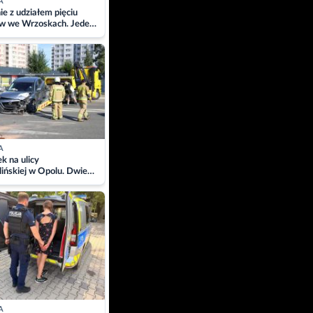
A
ie z udziałem pięciu
w we Wrzoskach. Jeden
wców zabrany w
ach
A
 na ulicy
ińskiej w Opolu. Dwie
 szpitalu
A