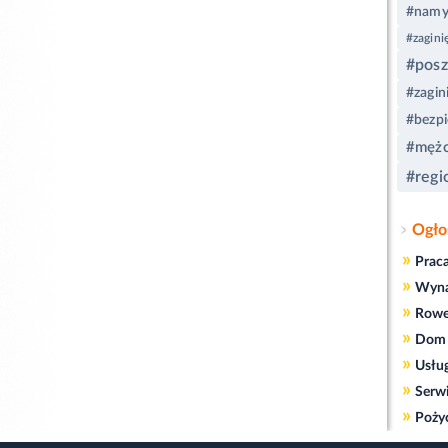
#namy
#zagini
#posz
#zagin
#bezp
#mężc
#regi
Ogło
»
Prac
»
Wyn
»
Rowe
»
Dom 
»
Usłu
»
Serw
»
Poży