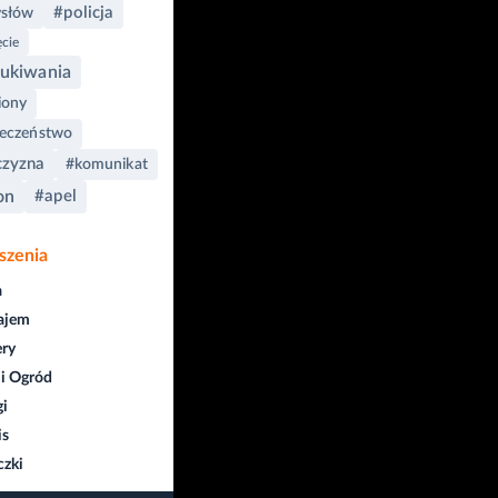
#policja
słów
ęcie
ukiwania
iony
ieczeństwo
zyzna
#komunikat
on
#apel
szenia
a
ajem
ry
i Ogród
gi
is
czki