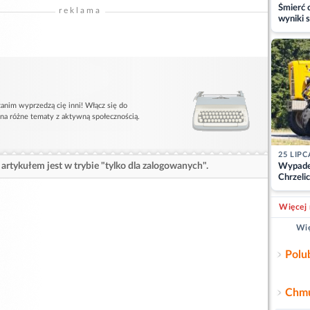
Śmierć c
reklama
wyniki s
matki
anim wyprzedzą cię inni! Włącz się do
 na różne tematy z aktywną społecznością.
25 LIPC
artykułem jest w trybie "tylko dla zalogowanych".
Wypade
Chrzelic
zablok
Więcej 
Wię
Polu
Chmu