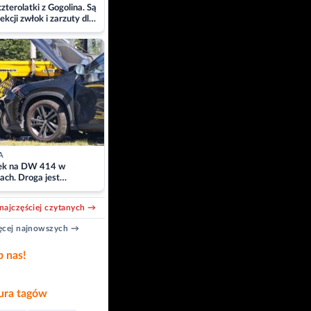
zterolatki z Gogolina. Są
ekcji zwłok i zarzuty dla
A
k na DW 414 w
ach. Droga jest
owana
najczęściej czytanych →
cej najnowszych →
b nas!
ra tagów