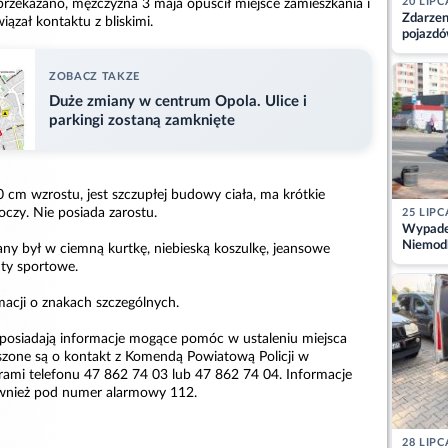
20 LIPC
przekazano, mężczyzna 3 maja opuścił miejsce zamieszkania i
Zdarzen
iązał kontaktu z bliskimi.
pojazdó
z kiero
kajdank
ZOBACZ TAKZE
Duże zmiany w centrum Opola. Ulice i
parkingi zostaną zamknięte
 cm wzrostu, jest szczupłej budowy ciała, ma krótkie
czy. Nie posiada zarostu.
25 LIPC
Wypadek
Niemodl
any był w ciemną kurtkę, niebieską koszulkę, jeansowe
osoby w
ty sportowe.
rmacji o znakach szczególnych.
 posiadają informacje mogące pomóc w ustaleniu miejsca
zone są o kontakt z Komendą Powiatową Policji w
mi telefonu 47 862 74 03 lub 47 862 74 04. Informacje
wnież pod numer alarmowy 112.
28 LIPC