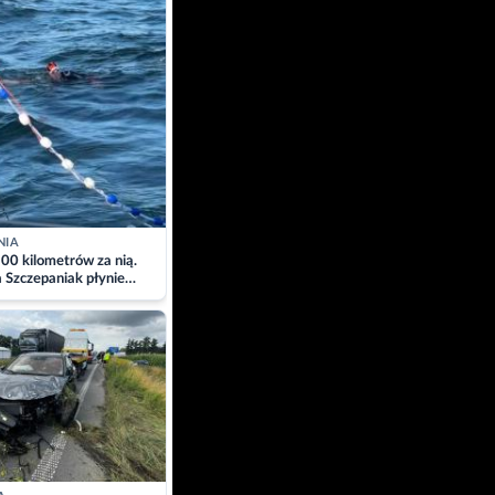
NIA
00 kilometrów za nią.
a Szczepaniak płynie
łtyk dla Piotra.
zacja