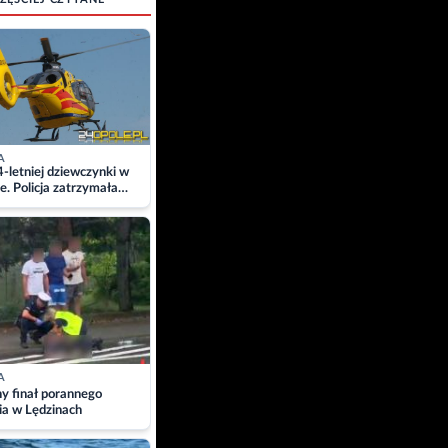
A
4-letniej dziewczynki w
e. Policja zatrzymała
A
ny finał porannego
ia w Lędzinach