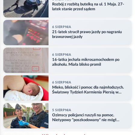
Rozbój z rozbitą butelką na ul. 1 Maja. 27-
latek stanie przed sądem
6 SIERPNIA
21-latek stracił prawo jazdy po nagraniu
brawurowej jazdy
6 SIERPNIA
16-latka jechała mikrosamochodem po
alkoholu. Miała blisko promil
6 SIERPNIA
Mleko, bliskość i pomoc dla najmłodszych.
Światowy Tydzień Karmienia Piersią w
Opolu
5 SIERPNIA
Ozimscy policjanci ruszyli na pomoc.
Nietypowy "poszkodowany" nie mógł
odlecieć