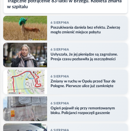
Tragiczne potrącenie 83-latki w Brzegu. Kobieta zmarła
w szpitalu
6 SIERPNIA
Poszukiwania daniela bez efektu. Zwierzę
mogło zmienić miejsce pobytu
6 SIERPNIA
Usłyszała, że jej pieniądze są zagrożone.
Presja czasu pozbawiła ją oszczędności
6 SIERPNIA
Zmiany w ruchu w Opolu przed Tour de
Pologne. Pierwsze ulice już zamknięte
6 SIERPNIA
Ogień pojawił się przy remontowanym
bloku. Policjanci rozpoczęli gaszenie
6 SIERPNIA