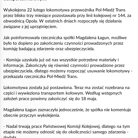
Wykolejona 22 lutego lokomotywa przewoźnika Pol-Miedź Trans
przez blisko trzy miesiące pozostawała przy linii kolejowej nr 144, za
obwodnicą Opola. W ostatnich dniach rozpoczęły się działania
związane z jej uprzątnięciem.
Jak poinformowała rzeczniczka spółki Magdalena Łagun, możliwe
było to dopiero po zakończeniu czynności prowadzonych przez
komisję badającą zdarzenie oraz ubezpieczyciela.
- Komisja uzyskała już od nas wszystkie potrzebne materiały i
informacje. Zakończyły się również czynności prowadzone przez
ubezpieczyciela, dlatego możemy rozpocząć usuwanie lokomotywy -
przekazała rzeczniczka Pol-Miedź Trans.
Lokomotywa została już postawiona. Teraz ma zostać rozebrana na
części i wywieziona transportem kołowym. Według wstępnych
założeń prace powinny zakończyć się do 18 maja.
Magdalena Łagun zaznaczyła jednocześnie, że spółka nie komentuje
obecnie przyczyn wykolejenia.
- Nadal trwają prace Państwowej Komisji Kolejowej, dlatego na tym
etapie nie możemy odnosić się do okoliczności samego zdarzenia -
dodała.