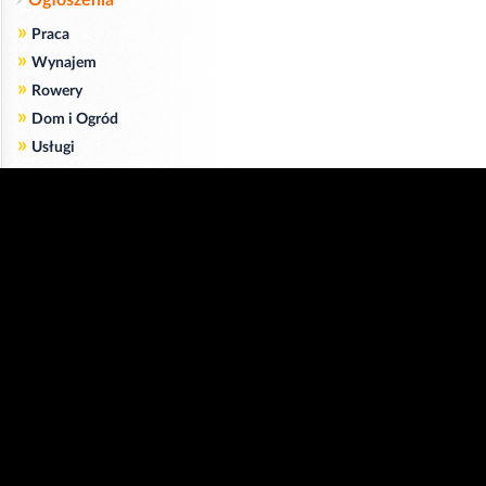
Ogłoszenia
»
Praca
»
Wynajem
»
Rowery
»
Dom i Ogród
»
Usługi
»
Serwis
»
Pożyczki
Zgodnie z art. 173 ustawy Prawa Telekomunikacyjnego informujemy, że przeglądając tę
stronę wyrażasz zgodę
na zapisywanie na Twoim komputerze niezbędnych do jej poprawnego funkcjonowania
plików
cookie
.
Więcej informacji na temat plików cookie znajdziecie Państwo na stronie
polityka
prywatności
.
Kliknij tutaj, aby wyrazić zgodę i ukryć komunikat.
Copyright © 2006-2026
Strona główna 24opole.pl
by 24opole sp. z o.o.
www.hotele.24opole.pl
v4.30.7
2026-08-06 01:15
użytkownicy on-line: 2898
Panel Klienta