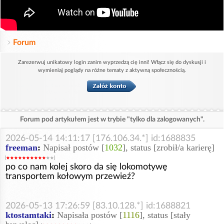
Forum
Zarezerwuj unikatowy login zanim wyprzedzą cię inni! Włącz się do dyskusji i
wymieniaj poglądy na różne tematy z aktywną społecznością.
Forum pod artykułem jest w trybie "tylko dla zalogowanych".
2026-05-14 14:11:17 [176.106.34.*] id:1688835
freeman
:
Napisał postów [
1032
], status [zrobił/a karierę]
po co nam kolej skoro da się lokomotywę
transportem kołowym przewieź?
2026-05-13 17:26:59 [83.10.128.*] id:1688821
ktostamtaki
:
Napisała postów [
1116
], status [stały