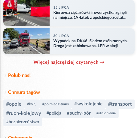
15 LIPCA
Kierowca ciężarówki i rowerzystka zginęli
na miejscu. 19-latek z opolskiego został
ranny
30 LIPCA
Wypadek na DK46. Siedem osób rannych.
Droga jest zablokowana. LPR w akcji
Więcej najczęściej czytanych →
Polub nas!
Chmura tagów
#opole
#wykolejenie
#transport
#kolej
#polmiedz-trans
#ruch-kolejowy
#suchy-bór
#policja
#utrudnienia
#bezpieczeństwo