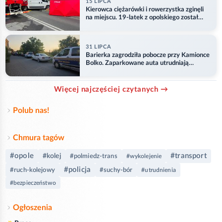
15 LIPCA
Kierowca ciężarówki i rowerzystka zginęli
na miejscu. 19-latek z opolskiego został
ranny
31 LIPCA
Barierka zagrodziła pobocze przy Kamionce
Bolko. Zaparkowane auta utrudniają
przejazd
Więcej najczęściej czytanych →
Polub nas!
Chmura tagów
#opole
#transport
#kolej
#polmiedz-trans
#wykolejenie
#policja
#ruch-kolejowy
#suchy-bór
#utrudnienia
#bezpieczeństwo
Ogłoszenia