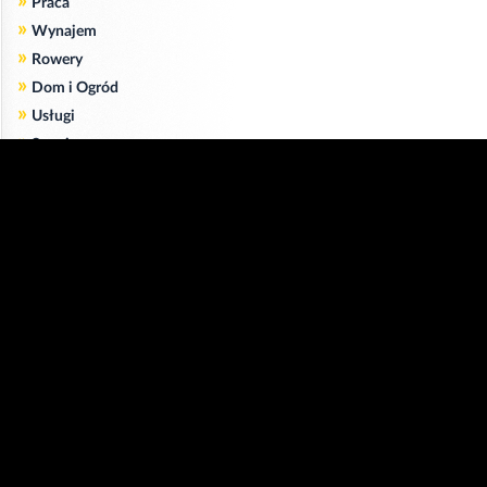
»
Praca
»
Wynajem
»
Rowery
»
Dom i Ogród
»
Usługi
»
Serwis
»
Pożyczki
Zgodnie z art. 173 ustawy Prawa Telekomunikacyjnego informujemy, że przeglądając tę
stronę wyrażasz zgodę
na zapisywanie na Twoim komputerze niezbędnych do jej poprawnego funkcjonowania
plików
cookie
.
Więcej informacji na temat plików cookie znajdziecie Państwo na stronie
polityka
prywatności
.
Kliknij tutaj, aby wyrazić zgodę i ukryć komunikat.
Copyright © 2006-2026
Strona główna 24opole.pl
by 24opole sp. z o.o.
www.hotele.24opole.pl
v4.30.7
2026-08-06 01:15
użytkownicy on-line: 2622
Panel Klienta
rekord on-line: 129224
Oferta Reklamowa
wyświetleń: 1673754013
Kontakt z redakcją