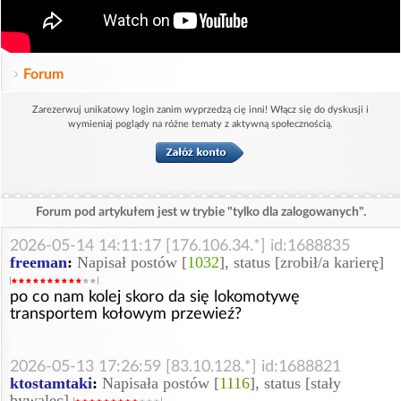
Forum
Zarezerwuj unikatowy login zanim wyprzedzą cię inni! Włącz się do dyskusji i
wymieniaj poglądy na różne tematy z aktywną społecznością.
Forum pod artykułem jest w trybie "tylko dla zalogowanych".
2026-05-14 14:11:17 [176.106.34.*] id:1688835
freeman
:
Napisał postów [
1032
], status [zrobił/a karierę]
po co nam kolej skoro da się lokomotywę
transportem kołowym przewieź?
2026-05-13 17:26:59 [83.10.128.*] id:1688821
ktostamtaki
:
Napisała postów [
1116
], status [stały
bywalec]