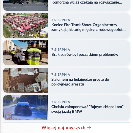
Komorzna wciąż czekają na rozwiązanie
problemu
7 SIERPNIA
Koniec Fire Truck Show. Organizatorzy
zamykają historię międzynarodowego zlotu
w Główczycach
7 SIERPNIA
Brak pasów był początkiem problemów
7 SIERPNIA
Slalomem na hulajnodze prosto do
policyjnego aresztu
7 SIERPNIA
Chciała zaimponować "fajnym chłopakom"
swoją jazdą BMW
Więcej najnowszych →