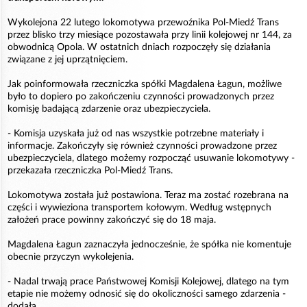
Wykolejona 22 lutego lokomotywa przewoźnika Pol-Miedź Trans
przez blisko trzy miesiące pozostawała przy linii kolejowej nr 144, za
obwodnicą Opola. W ostatnich dniach rozpoczęły się działania
związane z jej uprzątnięciem.
Jak poinformowała rzeczniczka spółki Magdalena Łagun, możliwe
było to dopiero po zakończeniu czynności prowadzonych przez
komisję badającą zdarzenie oraz ubezpieczyciela.
- Komisja uzyskała już od nas wszystkie potrzebne materiały i
informacje. Zakończyły się również czynności prowadzone przez
ubezpieczyciela, dlatego możemy rozpocząć usuwanie lokomotywy -
przekazała rzeczniczka Pol-Miedź Trans.
Lokomotywa została już postawiona. Teraz ma zostać rozebrana na
części i wywieziona transportem kołowym. Według wstępnych
założeń prace powinny zakończyć się do 18 maja.
Magdalena Łagun zaznaczyła jednocześnie, że spółka nie komentuje
obecnie przyczyn wykolejenia.
- Nadal trwają prace Państwowej Komisji Kolejowej, dlatego na tym
etapie nie możemy odnosić się do okoliczności samego zdarzenia -
dodała.