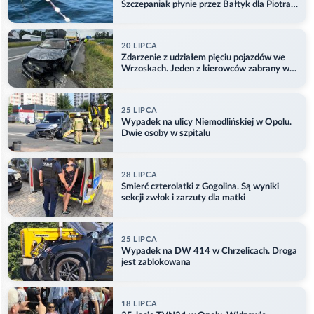
Szczepaniak płynie przez Bałtyk dla Piotra.
Aktualizacja
20 LIPCA
Zdarzenie z udziałem pięciu pojazdów we
Wrzoskach. Jeden z kierowców zabrany w
kajdankach
25 LIPCA
Wypadek na ulicy Niemodlińskiej w Opolu.
Dwie osoby w szpitalu
28 LIPCA
Śmierć czterolatki z Gogolina. Są wyniki
sekcji zwłok i zarzuty dla matki
25 LIPCA
Wypadek na DW 414 w Chrzelicach. Droga
jest zablokowana
18 LIPCA