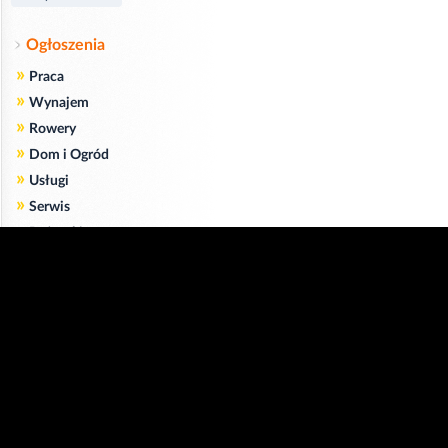
Ogłoszenia
»
Praca
»
Wynajem
»
Rowery
»
Dom i Ogród
»
Usługi
»
Serwis
»
Pożyczki
Zgodnie z art. 173 ustawy Prawa Telekomunikacyjnego informujemy, że przeglądając tę
stronę wyrażasz zgodę
na zapisywanie na Twoim komputerze niezbędnych do jej poprawnego funkcjonowania
plików
cookie
.
Więcej informacji na temat plików cookie znajdziecie Państwo na stronie
polityka
prywatności
.
Kliknij tutaj, aby wyrazić zgodę i ukryć komunikat.
Copyright © 2006-2026
Strona główna 24opole.pl
by 24opole sp. z o.o.
www.hotele.24opole.pl
v4.30.7