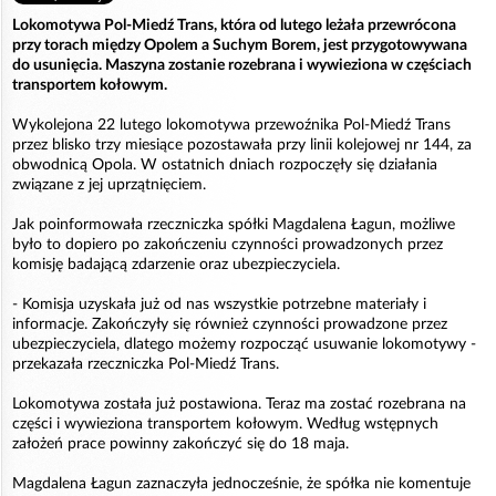
Lokomotywa Pol-Miedź Trans, która od lutego leżała przewrócona
przy torach między Opolem a Suchym Borem, jest przygotowywana
do usunięcia. Maszyna zostanie rozebrana i wywieziona w częściach
transportem kołowym.
Wykolejona 22 lutego lokomotywa przewoźnika Pol-Miedź Trans
przez blisko trzy miesiące pozostawała przy linii kolejowej nr 144, za
obwodnicą Opola. W ostatnich dniach rozpoczęły się działania
związane z jej uprzątnięciem.
Jak poinformowała rzeczniczka spółki Magdalena Łagun, możliwe
było to dopiero po zakończeniu czynności prowadzonych przez
komisję badającą zdarzenie oraz ubezpieczyciela.
- Komisja uzyskała już od nas wszystkie potrzebne materiały i
informacje. Zakończyły się również czynności prowadzone przez
ubezpieczyciela, dlatego możemy rozpocząć usuwanie lokomotywy -
przekazała rzeczniczka Pol-Miedź Trans.
Lokomotywa została już postawiona. Teraz ma zostać rozebrana na
części i wywieziona transportem kołowym. Według wstępnych
założeń prace powinny zakończyć się do 18 maja.
Magdalena Łagun zaznaczyła jednocześnie, że spółka nie komentuje