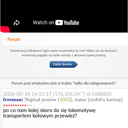
Forum
Zarezerwuj unikatowy login zanim wyprzedzą cię inni! Włącz się do dyskusji i
wymieniaj poglądy na różne tematy z aktywną społecznością.
Forum pod artykułem jest w trybie "tylko dla zalogowanych".
2026-05-14 14:11:17 [176.106.34.*] id:1688835
freeman
:
Napisał postów [
1032
], status [zrobił/a karierę]
po co nam kolej skoro da się lokomotywę
transportem kołowym przewieź?