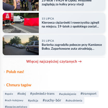
25-lecie TVN24 w Opolu. Widzowie
zaglądają za kulisy pracy stacji
15 LIPCA
Kierowca ciężarówki i rowerzystka zginęli
na miejscu. 19-latek z opolskiego został
ranny
31 LIPCA
Barierka zagrodziła pobocze przy Kamionce
Bolko. Zaparkowane auta utrudniają
przejazd
Więcej najczęściej czytanych →
Polub nas!
Chmura tagów
#polmiedz-trans
#transport
#kolej
#opole
#wykolejenie
#suchy-bór
#ruch-kolejowy
#policja
#utrudnienia
#bezpieczeństwo