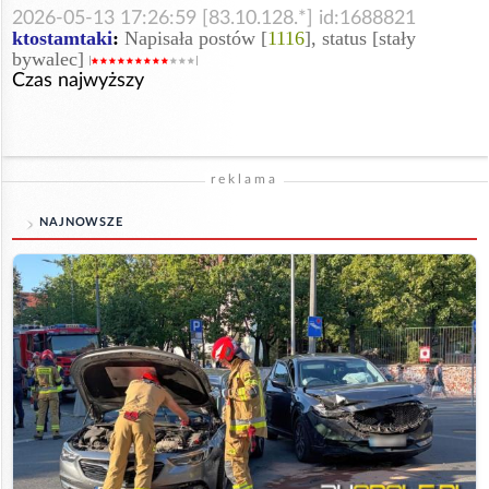
2026-05-13 17:26:59 [83.10.128.*] id:1688821
ktostamtaki
:
Napisała postów [
1116
], status [stały
bywalec]
Czas najwyższy
reklama
NAJNOWSZE