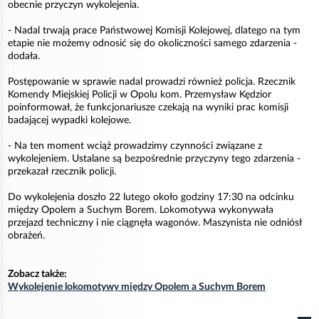
obecnie przyczyn wykolejenia.
- Nadal trwają prace Państwowej Komisji Kolejowej, dlatego na tym
etapie nie możemy odnosić się do okoliczności samego zdarzenia -
dodała.
Postępowanie w sprawie nadal prowadzi również policja. Rzecznik
Komendy Miejskiej Policji w Opolu kom. Przemysław Kędzior
poinformował, że funkcjonariusze czekają na wyniki prac komisji
badającej wypadki kolejowe.
- Na ten moment wciąż prowadzimy czynności związane z
wykolejeniem. Ustalane są bezpośrednie przyczyny tego zdarzenia -
przekazał rzecznik policji.
Do wykolejenia doszło 22 lutego około godziny 17:30 na odcinku
między Opolem a Suchym Borem. Lokomotywa wykonywała
przejazd techniczny i nie ciągnęła wagonów. Maszynista nie odniósł
obrażeń.
Zobacz także:
Wykolejenie lokomotywy między Opolem a Suchym Borem